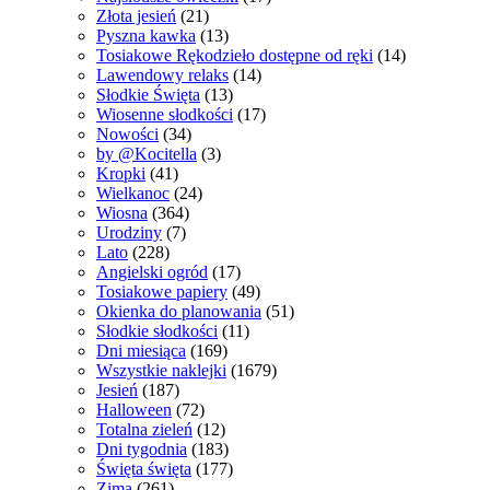
Złota jesień
(21)
Pyszna kawka
(13)
Tosiakowe Rękodzieło dostępne od ręki
(14)
Lawendowy relaks
(14)
Słodkie Święta
(13)
Wiosenne słodkości
(17)
Nowości
(34)
by @Kocitella
(3)
Kropki
(41)
Wielkanoc
(24)
Wiosna
(364)
Urodziny
(7)
Lato
(228)
Angielski ogród
(17)
Tosiakowe papiery
(49)
Okienka do planowania
(51)
Słodkie słodkości
(11)
Dni miesiąca
(169)
Wszystkie naklejki
(1679)
Jesień
(187)
Halloween
(72)
Totalna zieleń
(12)
Dni tygodnia
(183)
Święta święta
(177)
Zima
(261)