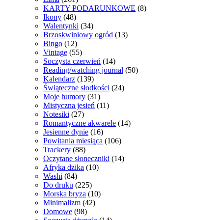
KARTY PODARUNKOWE
(8)
Ikony
(48)
Walentynki
(34)
Brzoskwiniowy ogród
(13)
Bingo
(12)
Vintage
(55)
Soczysta czerwień
(14)
Reading/watching journal
(50)
Kalendarz
(139)
Świąteczne słodkości
(24)
Moje humory
(31)
Mistyczna jesień
(11)
Notesiki
(27)
Romantyczne akwarele
(14)
Jesienne dynie
(16)
Powitania miesiąca
(106)
Trackery
(88)
Oczytane słoneczniki
(14)
Afryka dzika
(10)
Washi
(84)
Do druku
(225)
Morska bryza
(10)
Minimalizm
(42)
Domowe
(98)