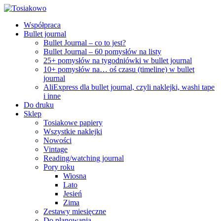
Współpraca
Bullet journal
Bullet Journal – co to jest?
Bullet Journal – 60 pomysłów na listy
25+ pomysłów na tygodniówki w bullet journal
10+ pomysłów na… oś czasu (timeline) w bullet
journal
AliExpress dla bullet journal, czyli naklejki, washi tape
i inne
Do druku
Sklep
Tosiakowe papiery
Wszystkie naklejki
Nowości
Vintage
Reading/watching journal
Pory roku
Wiosna
Lato
Jesień
Zima
Zestawy miesięczne
Do planowania