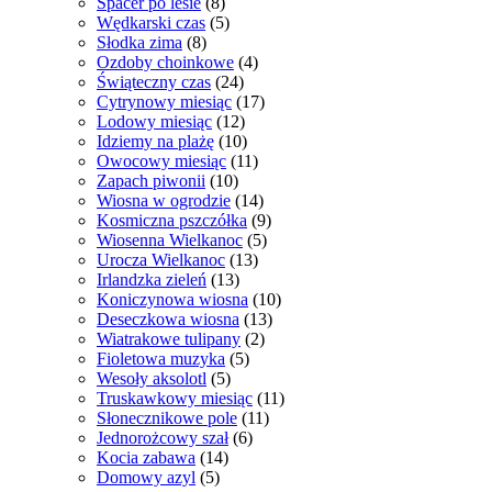
Spacer po lesie
(8)
Wędkarski czas
(5)
Słodka zima
(8)
Ozdoby choinkowe
(4)
Świąteczny czas
(24)
Cytrynowy miesiąc
(17)
Lodowy miesiąc
(12)
Idziemy na plażę
(10)
Owocowy miesiąc
(11)
Zapach piwonii
(10)
Wiosna w ogrodzie
(14)
Kosmiczna pszczółka
(9)
Wiosenna Wielkanoc
(5)
Urocza Wielkanoc
(13)
Irlandzka zieleń
(13)
Koniczynowa wiosna
(10)
Deseczkowa wiosna
(13)
Wiatrakowe tulipany
(2)
Fioletowa muzyka
(5)
Wesoły aksolotl
(5)
Truskawkowy miesiąc
(11)
Słonecznikowe pole
(11)
Jednorożcowy szał
(6)
Kocia zabawa
(14)
Domowy azyl
(5)