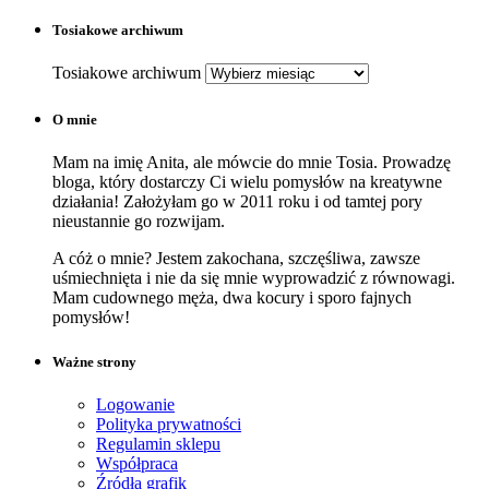
Tosiakowe archiwum
Tosiakowe archiwum
O mnie
Mam na imię Anita, ale mówcie do mnie Tosia. Prowadzę
bloga, który dostarczy Ci wielu pomysłów na kreatywne
działania! Założyłam go w 2011 roku i od tamtej pory
nieustannie go rozwijam.
A cóż o mnie? Jestem zakochana, szczęśliwa, zawsze
uśmiechnięta i nie da się mnie wyprowadzić z równowagi.
Mam cudownego męża, dwa kocury i sporo fajnych
pomysłów!
Ważne strony
Logowanie
Polityka prywatności
Regulamin sklepu
Współpraca
Źródła grafik