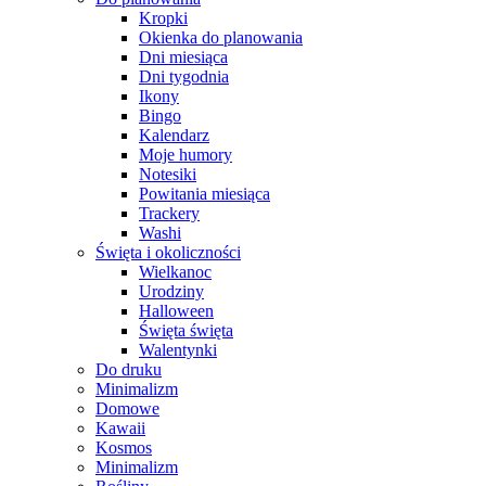
Kropki
Okienka do planowania
Dni miesiąca
Dni tygodnia
Ikony
Bingo
Kalendarz
Moje humory
Notesiki
Powitania miesiąca
Trackery
Washi
Święta i okoliczności
Wielkanoc
Urodziny
Halloween
Święta święta
Walentynki
Do druku
Minimalizm
Domowe
Kawaii
Kosmos
Minimalizm