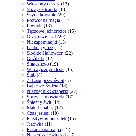
Wiosenny deszcz
(13)
Soczyste tropiki
(13)
Szydełkowanie
(20)
Podwodna magia
(14)
Piwonie
(13)
Tęczowe jednorożce
(15)
Grzybowe liski
(20)
Niezapominajki
(13)
Pachnący bez
(15)
Słodkie Halloween
(22)
Goździki
(12)
Smacznego
(19)
W magicznym lesie
(15)
Ślub
(4)
Z Tosią przez świat
(5)
Bajkowe Święta
(14)
Niezbędnik Scraperki
(27)
Soczysta musztarda
(17)
Śnieżny świt
(14)
Maki i chabry
(12)
Czas jesieni
(18)
Kreatywny początek
(15)
Jeżówka
(11)
Kosmiczna magia
(15)
Najsłodsze owieczki
(17)