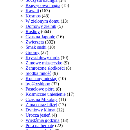
Soczysta dżungla
(14)
Księżycowa magia
(15)
Kawaii
(163)
Kosmos
(48)
W zielonym domu
(13)
Domowy zielnik
(5)
Rośliny
(664)
Czas na Japonię
(16)
Zwierzęta
(392)
Smak sushi
(10)
Gnomy
(27)
Kryształowy mróz
(10)
Zimowe miasteczko
(9)
Zamrożone słodkości
(8)
Słodka miłość
(9)
Kochany miesiąc
(10)
by @xshipoo
(32)
Pastelowe pióra
(8)
Kosmiczne uniesienie
(17)
Czas na Mikołaja
(11)
Zima coraz bliżej
(13)
Dyniowy klimat
(12)
Urocza jesień
(4)
Wiedźmia godzina
(18)
Pora na herbatę
(22)