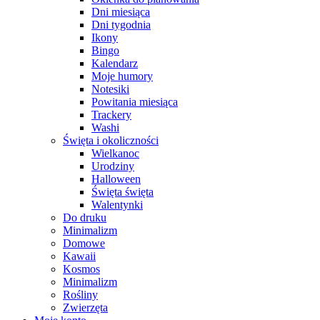
Dni miesiąca
Dni tygodnia
Ikony
Bingo
Kalendarz
Moje humory
Notesiki
Powitania miesiąca
Trackery
Washi
Święta i okoliczności
Wielkanoc
Urodziny
Halloween
Święta święta
Walentynki
Do druku
Minimalizm
Domowe
Kawaii
Kosmos
Minimalizm
Rośliny
Zwierzęta