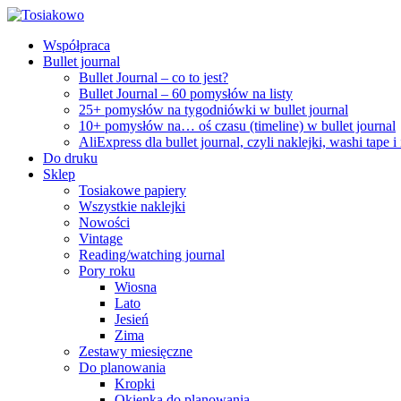
Współpraca
Bullet journal
Bullet Journal – co to jest?
Bullet Journal – 60 pomysłów na listy
25+ pomysłów na tygodniówki w bullet journal
10+ pomysłów na… oś czasu (timeline) w bullet journal
AliExpress dla bullet journal, czyli naklejki, washi tape i
Do druku
Sklep
Tosiakowe papiery
Wszystkie naklejki
Nowości
Vintage
Reading/watching journal
Pory roku
Wiosna
Lato
Jesień
Zima
Zestawy miesięczne
Do planowania
Kropki
Okienka do planowania