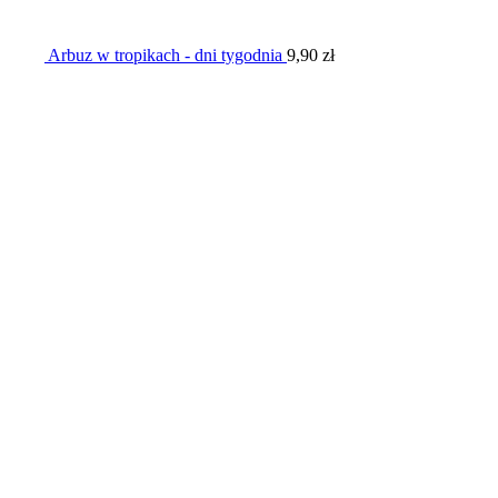
Arbuz w tropikach - dni tygodnia
9,90
zł