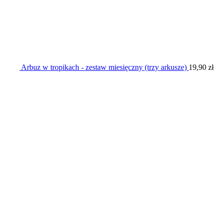
Arbuz w tropikach - zestaw miesięczny (trzy arkusze)
19,90
zł