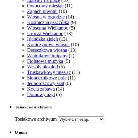
Idziemy na plażę
(10)
Owocowy miesiąc
(11)
Zapach piwonii
(10)
Wiosna w ogrodzie
(14)
Kosmiczna pszczółka
(9)
Wiosenna Wielkanoc
(5)
Urocza Wielkanoc
(13)
Irlandzka zieleń
(13)
Koniczynowa wiosna
(10)
Deseczkowa wiosna
(13)
Wiatrakowe tulipany
(2)
Fioletowa muzyka
(5)
Wesoły aksolotl
(5)
Truskawkowy miesiąc
(11)
Słonecznikowe pole
(11)
Jednorożcowy szał
(6)
Kocia zabawa
(14)
Domowy azyl
(5)
Tosiakowe archiwum
Tosiakowe archiwum
O mnie