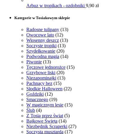
Arbuz w tropikach - ozdobniki
9,90
zł
Kategorie w Tosiakowym sklepie
Radosne tulipany
(13)
Owocowe lato
(12)
Wiosenny deszcz
(13)
Soczyste tropiki
(13)
Szydełkowanie
(20)
Podwodna magia
(14)
Piwonie
(13)
Tęczowe jednorożce
(15)
Grzybowe liski
(20)
Niezapominajki
(13)
Pachnący bez
(15)
Słodkie Halloween
(22)
Goździki
(12)
Smacznego
(19)
W magicznym lesie
(15)
Ślub
(4)
Z Tosią przez świat
(5)
Bajkowe Święta
(14)
Niezbędnik Scraperki
(27)
Soczysta musztarda
(17)