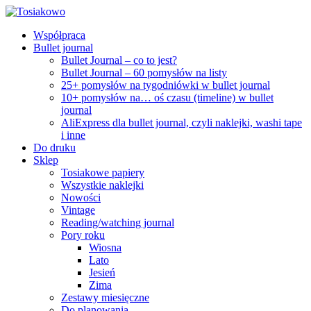
Współpraca
Bullet journal
Bullet Journal – co to jest?
Bullet Journal – 60 pomysłów na listy
25+ pomysłów na tygodniówki w bullet journal
10+ pomysłów na… oś czasu (timeline) w bullet
journal
AliExpress dla bullet journal, czyli naklejki, washi tape
i inne
Do druku
Sklep
Tosiakowe papiery
Wszystkie naklejki
Nowości
Vintage
Reading/watching journal
Pory roku
Wiosna
Lato
Jesień
Zima
Zestawy miesięczne
Do planowania