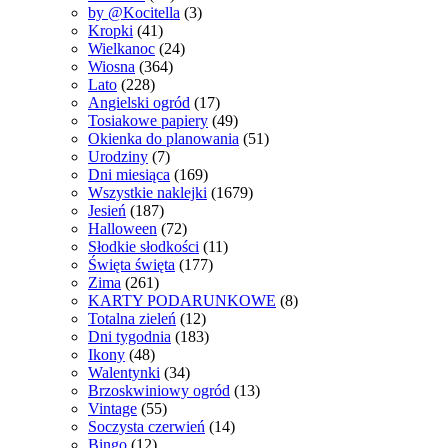
by @Kocitella
(3)
Kropki
(41)
Wielkanoc
(24)
Wiosna
(364)
Lato
(228)
Angielski ogród
(17)
Tosiakowe papiery
(49)
Okienka do planowania
(51)
Urodziny
(7)
Dni miesiąca
(169)
Wszystkie naklejki
(1679)
Jesień
(187)
Halloween
(72)
Słodkie słodkości
(11)
Święta święta
(177)
Zima
(261)
KARTY PODARUNKOWE
(8)
Totalna zieleń
(12)
Dni tygodnia
(183)
Ikony
(48)
Walentynki
(34)
Brzoskwiniowy ogród
(13)
Vintage
(55)
Soczysta czerwień
(14)
Bingo
(12)