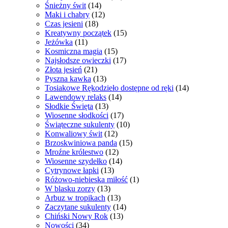
Śnieżny świt
(14)
Maki i chabry
(12)
Czas jesieni
(18)
Kreatywny początek
(15)
Jeżówka
(11)
Kosmiczna magia
(15)
Najsłodsze owieczki
(17)
Złota jesień
(21)
Pyszna kawka
(13)
Tosiakowe Rękodzieło dostępne od ręki
(14)
Lawendowy relaks
(14)
Słodkie Święta
(13)
Wiosenne słodkości
(17)
Świąteczne sukulenty
(10)
Konwaliowy świt
(12)
Brzoskwiniowa panda
(15)
Mroźne królestwo
(12)
Wiosenne szydełko
(14)
Cytrynowe łapki
(13)
Różowo-niebieska miłość
(1)
W blasku zorzy
(13)
Arbuz w tropikach
(13)
Zaczytane sukulenty
(14)
Chiński Nowy Rok
(13)
Nowości
(34)