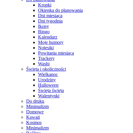
Kropki
Okienka do planowania
Dni miesiąca
Dni tygodnia
Ikony
Bingo
Kalendarz
Moje humory
Notesiki
Powitania miesiąca
Trackery
Washi
Święta i okoliczności
Wielkanoc
Urodziny
Halloween
Święta święta
Walentynki
Do druku
Minimalizm
Domowe
Kawaii
Kosmos
Minimalizm