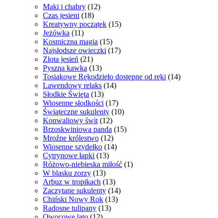
Maki i chabry
(12)
Czas jesieni
(18)
Kreatywny początek
(15)
Jeżówka
(11)
Kosmiczna magia
(15)
Najsłodsze owieczki
(17)
Złota jesień
(21)
Pyszna kawka
(13)
Tosiakowe Rękodzieło dostępne od ręki
(14)
Lawendowy relaks
(14)
Słodkie Święta
(13)
Wiosenne słodkości
(17)
Świąteczne sukulenty
(10)
Konwaliowy świt
(12)
Brzoskwiniowa panda
(15)
Mroźne królestwo
(12)
Wiosenne szydełko
(14)
Cytrynowe łapki
(13)
Różowo-niebieska miłość
(1)
W blasku zorzy
(13)
Arbuz w tropikach
(13)
Zaczytane sukulenty
(14)
Chiński Nowy Rok
(13)
Radosne tulipany
(13)
Owocowe lato
(12)