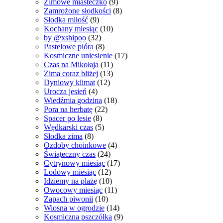
Zimowe miasteczko
(9)
Zamrożone słodkości
(8)
Słodka miłość
(9)
Kochany miesiąc
(10)
by @xshipoo
(32)
Pastelowe pióra
(8)
Kosmiczne uniesienie
(17)
Czas na Mikołaja
(11)
Zima coraz bliżej
(13)
Dyniowy klimat
(12)
Urocza jesień
(4)
Wiedźmia godzina
(18)
Pora na herbatę
(22)
Spacer po lesie
(8)
Wędkarski czas
(5)
Słodka zima
(8)
Ozdoby choinkowe
(4)
Świąteczny czas
(24)
Cytrynowy miesiąc
(17)
Lodowy miesiąc
(12)
Idziemy na plażę
(10)
Owocowy miesiąc
(11)
Zapach piwonii
(10)
Wiosna w ogrodzie
(14)
Kosmiczna pszczółka
(9)