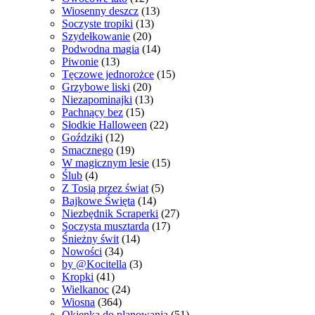
Wiosenny deszcz
(13)
Soczyste tropiki
(13)
Szydełkowanie
(20)
Podwodna magia
(14)
Piwonie
(13)
Tęczowe jednorożce
(15)
Grzybowe liski
(20)
Niezapominajki
(13)
Pachnący bez
(15)
Słodkie Halloween
(22)
Goździki
(12)
Smacznego
(19)
W magicznym lesie
(15)
Ślub
(4)
Z Tosią przez świat
(5)
Bajkowe Święta
(14)
Niezbędnik Scraperki
(27)
Soczysta musztarda
(17)
Śnieżny świt
(14)
Nowości
(34)
by @Kocitella
(3)
Kropki
(41)
Wielkanoc
(24)
Wiosna
(364)
Okienka do planowania
(51)