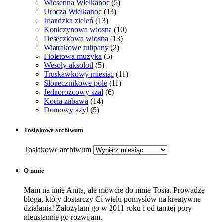
Wiosenna Wielkanoc
(5)
Urocza Wielkanoc
(13)
Irlandzka zieleń
(13)
Koniczynowa wiosna
(10)
Deseczkowa wiosna
(13)
Wiatrakowe tulipany
(2)
Fioletowa muzyka
(5)
Wesoły aksolotl
(5)
Truskawkowy miesiąc
(11)
Słonecznikowe pole
(11)
Jednorożcowy szał
(6)
Kocia zabawa
(14)
Domowy azyl
(5)
Tosiakowe archiwum
Tosiakowe archiwum
O mnie
Mam na imię Anita, ale mówcie do mnie Tosia. Prowadzę
bloga, który dostarczy Ci wielu pomysłów na kreatywne
działania! Założyłam go w 2011 roku i od tamtej pory
nieustannie go rozwijam.