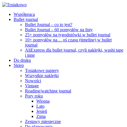
Współpraca
Bullet journal
Bullet Journal – co to jest?
Bullet Journal – 60 pomysłów na listy
25+ pomysłów na tygodniówki w bullet journal
10+ pomysłów na… oś czasu (timeline) w bullet
journal
AliExpress dla bullet journal, czyli naklejki, washi tape
i inne
Do druku
Sklep
Tosiakowe papiery
Wszystkie naklejki
Nowości
Vintage
Reading/watching journal
Pory roku
Wiosna
Lato
Jesień
Zima
Zestawy miesięczne
Do planowania