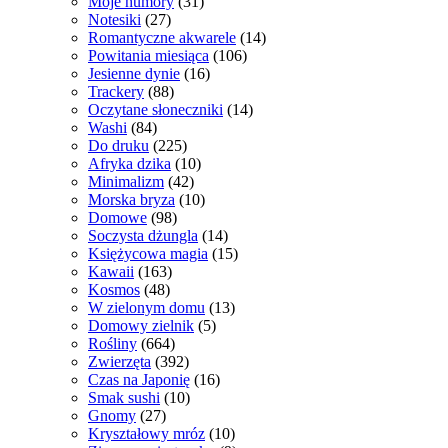
Moje humory
(31)
Notesiki
(27)
Romantyczne akwarele
(14)
Powitania miesiąca
(106)
Jesienne dynie
(16)
Trackery
(88)
Oczytane słoneczniki
(14)
Washi
(84)
Do druku
(225)
Afryka dzika
(10)
Minimalizm
(42)
Morska bryza
(10)
Domowe
(98)
Soczysta dżungla
(14)
Księżycowa magia
(15)
Kawaii
(163)
Kosmos
(48)
W zielonym domu
(13)
Domowy zielnik
(5)
Rośliny
(664)
Zwierzęta
(392)
Czas na Japonię
(16)
Smak sushi
(10)
Gnomy
(27)
Kryształowy mróz
(10)