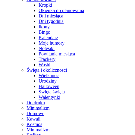
Kropki
Okienka do planowania
Dni miesiąca
Dni tygodnia
Ikony
Bingo
Kalendarz
Moje humory
Notesiki
Powitania miesiąca
Trackery
Washi
Święta i okoliczności
Wielkanoc
Urodziny
Halloween
Święta święta
Walentynki
Do druku
Minimalizm
Domowe
Kawaii
Kosmos
Minimalizm