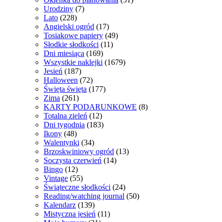
Urodziny
(7)
Lato
(228)
Angielski ogród
(17)
Tosiakowe papiery
(49)
Słodkie słodkości
(11)
Dni miesiąca
(169)
Wszystkie naklejki
(1679)
Jesień
(187)
Halloween
(72)
Święta święta
(177)
Zima
(261)
KARTY PODARUNKOWE
(8)
Totalna zieleń
(12)
Dni tygodnia
(183)
Ikony
(48)
Walentynki
(34)
Brzoskwiniowy ogród
(13)
Soczysta czerwień
(14)
Bingo
(12)
Vintage
(55)
Świąteczne słodkości
(24)
Reading/watching journal
(50)
Kalendarz
(139)
Mistyczna jesień
(11)