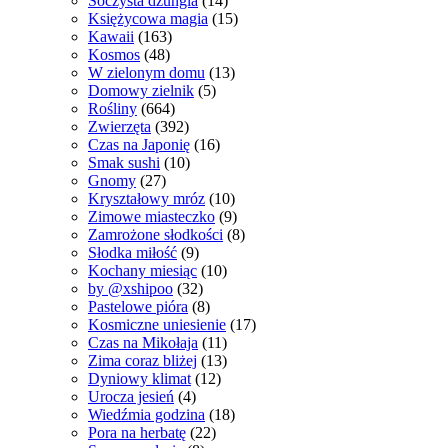
Soczysta dżungla
(14)
Księżycowa magia
(15)
Kawaii
(163)
Kosmos
(48)
W zielonym domu
(13)
Domowy zielnik
(5)
Rośliny
(664)
Zwierzęta
(392)
Czas na Japonię
(16)
Smak sushi
(10)
Gnomy
(27)
Kryształowy mróz
(10)
Zimowe miasteczko
(9)
Zamrożone słodkości
(8)
Słodka miłość
(9)
Kochany miesiąc
(10)
by @xshipoo
(32)
Pastelowe pióra
(8)
Kosmiczne uniesienie
(17)
Czas na Mikołaja
(11)
Zima coraz bliżej
(13)
Dyniowy klimat
(12)
Urocza jesień
(4)
Wiedźmia godzina
(18)
Pora na herbatę
(22)