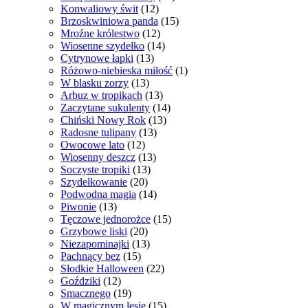
Konwaliowy świt
(12)
Brzoskwiniowa panda
(15)
Mroźne królestwo
(12)
Wiosenne szydełko
(14)
Cytrynowe łapki
(13)
Różowo-niebieska miłość
(1)
W blasku zorzy
(13)
Arbuz w tropikach
(13)
Zaczytane sukulenty
(14)
Chiński Nowy Rok
(13)
Radosne tulipany
(13)
Owocowe lato
(12)
Wiosenny deszcz
(13)
Soczyste tropiki
(13)
Szydełkowanie
(20)
Podwodna magia
(14)
Piwonie
(13)
Tęczowe jednorożce
(15)
Grzybowe liski
(20)
Niezapominajki
(13)
Pachnący bez
(15)
Słodkie Halloween
(22)
Goździki
(12)
Smacznego
(19)
W magicznym lesie
(15)