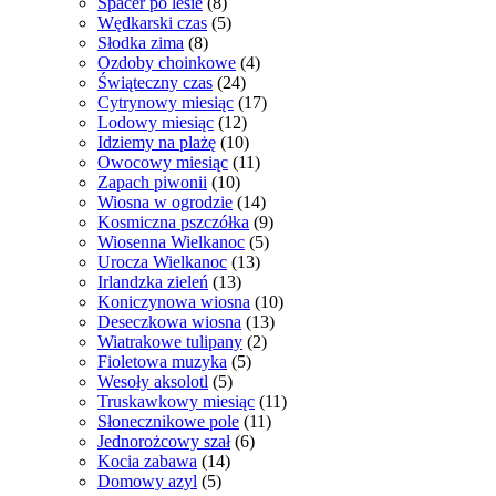
Spacer po lesie
(8)
Wędkarski czas
(5)
Słodka zima
(8)
Ozdoby choinkowe
(4)
Świąteczny czas
(24)
Cytrynowy miesiąc
(17)
Lodowy miesiąc
(12)
Idziemy na plażę
(10)
Owocowy miesiąc
(11)
Zapach piwonii
(10)
Wiosna w ogrodzie
(14)
Kosmiczna pszczółka
(9)
Wiosenna Wielkanoc
(5)
Urocza Wielkanoc
(13)
Irlandzka zieleń
(13)
Koniczynowa wiosna
(10)
Deseczkowa wiosna
(13)
Wiatrakowe tulipany
(2)
Fioletowa muzyka
(5)
Wesoły aksolotl
(5)
Truskawkowy miesiąc
(11)
Słonecznikowe pole
(11)
Jednorożcowy szał
(6)
Kocia zabawa
(14)
Domowy azyl
(5)