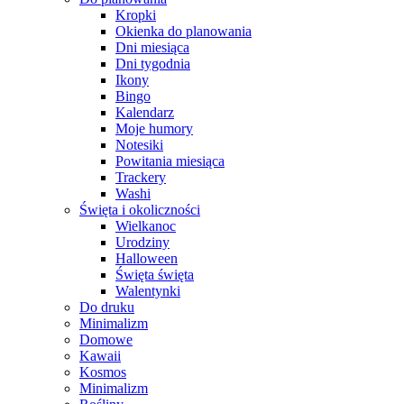
Kropki
Okienka do planowania
Dni miesiąca
Dni tygodnia
Ikony
Bingo
Kalendarz
Moje humory
Notesiki
Powitania miesiąca
Trackery
Washi
Święta i okoliczności
Wielkanoc
Urodziny
Halloween
Święta święta
Walentynki
Do druku
Minimalizm
Domowe
Kawaii
Kosmos
Minimalizm