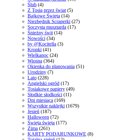
Ślub
(4)
Z Tosią przez świat
(5)
Bajkowe Święta
(14)
Niezbędnik Scraperki
(27)
Soczysta musztarda
(17)
Śnieżny świt
(14)
Nowości
(34)
by @Kocitella
(3)
Kropki
(41)
Wielkanoc
(24)
Wiosna
(364)
Okienka do planowania
(51)
Urodziny
(7)
Lato
(228)
Angielski ogród
(17)
Tosiakowe papiery
(49)
Słodkie słodkości
(11)
Dni miesiąca
(169)
Wszystkie naklejki
(1679)
Jesień
(187)
Halloween
(72)
Święta święta
(177)
Zima
(261)
KARTY PODARUNKOWE
(8)
Totalna zieleń
(12)