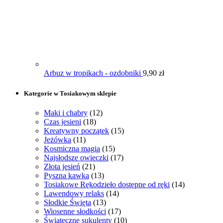
Arbuz w tropikach - ozdobniki
9,90
zł
Kategorie w Tosiakowym sklepie
Maki i chabry
(12)
Czas jesieni
(18)
Kreatywny początek
(15)
Jeżówka
(11)
Kosmiczna magia
(15)
Najsłodsze owieczki
(17)
Złota jesień
(21)
Pyszna kawka
(13)
Tosiakowe Rękodzieło dostępne od ręki
(14)
Lawendowy relaks
(14)
Słodkie Święta
(13)
Wiosenne słodkości
(17)
Świąteczne sukulenty
(10)