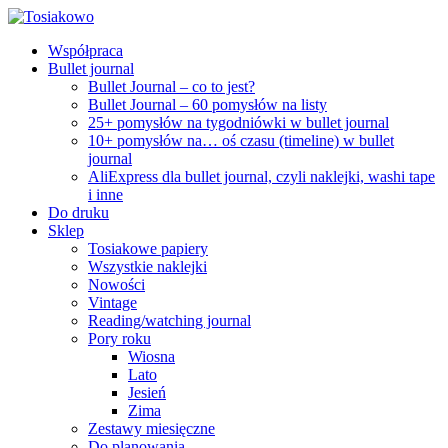
Współpraca
Bullet journal
Bullet Journal – co to jest?
Bullet Journal – 60 pomysłów na listy
25+ pomysłów na tygodniówki w bullet journal
10+ pomysłów na… oś czasu (timeline) w bullet
journal
AliExpress dla bullet journal, czyli naklejki, washi tape
i inne
Do druku
Sklep
Tosiakowe papiery
Wszystkie naklejki
Nowości
Vintage
Reading/watching journal
Pory roku
Wiosna
Lato
Jesień
Zima
Zestawy miesięczne
Do planowania