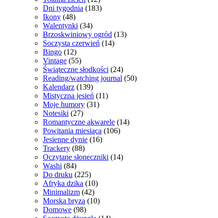
Dni tygodnia
(183)
Ikony
(48)
Walentynki
(34)
Brzoskwiniowy ogród
(13)
Soczysta czerwień
(14)
Bingo
(12)
Vintage
(55)
Świąteczne słodkości
(24)
Reading/watching journal
(50)
Kalendarz
(139)
Mistyczna jesień
(11)
Moje humory
(31)
Notesiki
(27)
Romantyczne akwarele
(14)
Powitania miesiąca
(106)
Jesienne dynie
(16)
Trackery
(88)
Oczytane słoneczniki
(14)
Washi
(84)
Do druku
(225)
Afryka dzika
(10)
Minimalizm
(42)
Morska bryza
(10)
Domowe
(98)