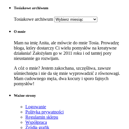
Tosiakowe archiwum
Tosiakowe archiwum
O mnie
Mam na imię Anita, ale mówcie do mnie Tosia. Prowadzę
bloga, który dostarczy Ci wielu pomysłów na kreatywne
działania! Założyłam go w 2011 roku i od tamtej pory
nieustannie go rozwijam.
A cóż o mnie? Jestem zakochana, szczęśliwa, zawsze
uśmiechnięta i nie da się mnie wyprowadzić z równowagi.
Mam cudownego męża, dwa kocury i sporo fajnych
pomysłów!
Ważne strony
Logowanie
Polityka prywatności
Regulamin sklepu
Współpraca
Źródła grafik