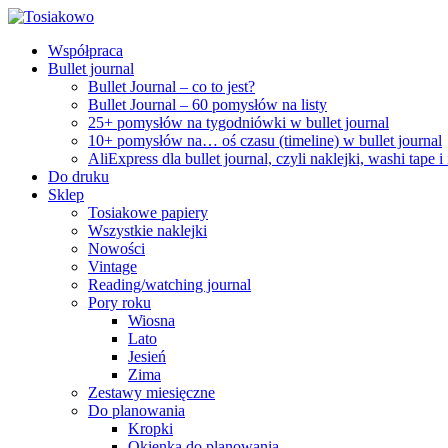
Współpraca
Bullet journal
Bullet Journal – co to jest?
Bullet Journal – 60 pomysłów na listy
25+ pomysłów na tygodniówki w bullet journal
10+ pomysłów na… oś czasu (timeline) w bullet journal
AliExpress dla bullet journal, czyli naklejki, washi tape i
Do druku
Sklep
Tosiakowe papiery
Wszystkie naklejki
Nowości
Vintage
Reading/watching journal
Pory roku
Wiosna
Lato
Jesień
Zima
Zestawy miesięczne
Do planowania
Kropki
Okienka do planowania