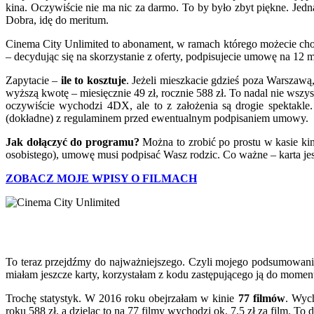
kina. Oczywiście nie ma nic za darmo. To by było zbyt piękne. Jedn
Dobra, idę do meritum.
Cinema City Unlimited to abonament, w ramach którego możecie chodz
– decydując się na skorzystanie z oferty, podpisujecie umowę na 12 mi
Zapytacie –
ile to kosztuje
. Jeżeli mieszkacie gdzieś poza Warszawą, 
wyższą kwotę – miesięcznie 49 zł, rocznie 588 zł. To nadal nie ws
oczywiście wychodzi 4DX, ale to z założenia są drogie spektakle
(dokładne) z regulaminem przed ewentualnym podpisaniem umowy.
Jak dołączyć do programu?
Można to zrobić po prostu w kasie ki
osobistego), umowę musi podpisać Wasz rodzic. Co ważne – karta jest
ZOBACZ MOJE WPISY O FILMACH
To teraz przejdźmy do najważniejszego. Czyli mojego podsumowania
miałam jeszcze karty, korzystałam z kodu zastępującego ją do momen
Trochę statystyk. W 2016 roku obejrzałam w kinie
77 filmów
. Wych
roku 588 zł, a dzieląc to na 77 filmy wychodzi ok. 7,5 zł za film. To 