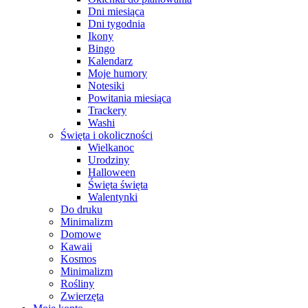
Dni miesiąca
Dni tygodnia
Ikony
Bingo
Kalendarz
Moje humory
Notesiki
Powitania miesiąca
Trackery
Washi
Święta i okoliczności
Wielkanoc
Urodziny
Halloween
Święta święta
Walentynki
Do druku
Minimalizm
Domowe
Kawaii
Kosmos
Minimalizm
Rośliny
Zwierzęta