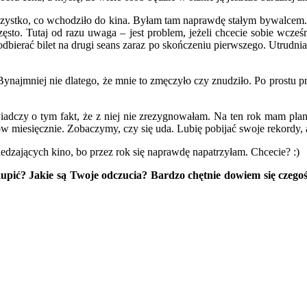
zystko, co wchodziło do kina. Byłam tam naprawdę stałym bywalcem. Zd
ęsto. Tutaj od razu uwaga – jest problem, jeżeli chcecie sobie wcześ
dbierać bilet na drugi seans zaraz po skończeniu pierwszego. Utrudni
najmniej nie dlatego, że mnie to zmęczyło czy znudziło. Po prostu pr
wiadczy o tym fakt, że z niej nie zrezygnowałam. Na ten rok mam pla
mów miesięcznie. Zobaczymy, czy się uda. Lubię pobijać swoje rekordy,
edzających kino, bo przez rok się naprawdę napatrzyłam. Chcecie? :)
upić? Jakie są Twoje odczucia? Bardzo chętnie dowiem się czegoś 