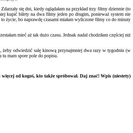
arzały się dni, kiedy oglądałam na przykład trzy filmy dziennie (to
niej kupić bilety na dwa filmy jeden po drugim, ponieważ system nie
a to życie, bo naprawdę czasami miałam wyliczone filmy co do minuty
zestałam mieć aż tak dużo czasu. Jednak nadal chodziłam częściej niż
n, żeby odwiedzić salę kinową przynajmniej dwa razy w tygodniu (w
 a tu mam spore pole do popisu.
więcej od kogoś, kto także spróbował. Daj znać! Wpis (niestety)