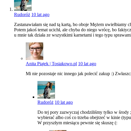
Rudoróż
10 lat ago
Zastanawiałam się nad tą kartą, bo oboje Mężem uwielbiamy c
Potem jakoś temat ucichł, ale chyba do niego wrócę, bo faktyc
u mnie tak działa ze wszystkimi karnetami i tego typu sprawami
Anita Piątek | Tosiakowo.pl
10 lat ago
Mi nie pozostaje nic innego jak polecić zakup :) Zwłaszcz
Rudoróż
10 lat ago
Do tej pory zazwyczaj chodziliśmy tylko w środy ;
wybierać albo coś co trzeba obejrzeć w kinie (typu
W przyszłym miesiącu pewnie się skuszę (: