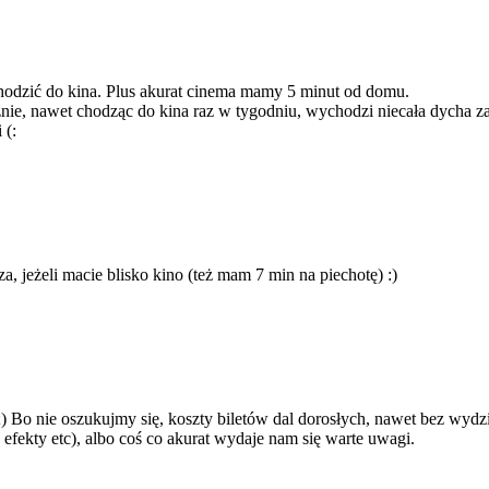
hodzić do kina. Plus akurat cinema mamy 5 minut od domu.
znie, nawet chodząc do kina raz w tygodniu, wychodzi niecała dycha za
 (:
a, jeżeli macie blisko kino (też mam 7 min na piechotę) :)
) Bo nie oszukujmy się, koszty biletów dal dorosłych, nawet bez wydzi
 efekty etc), albo coś co akurat wydaje nam się warte uwagi.