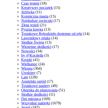
Czas jesieni
(18)
Kreatywny początek
(15)
Jeżówka
(11)
Kosmiczna magia
(15)
Najsłodsze owieczki
(17)
Złota jesień
(21)
Pyszna kawka
(13)
Tosiakowe Rękodzieło dostępne od ręki
(14)
Lawendowy relaks
(14)
Słodkie Święta
(13)
Wiosenne słodkości
(17)
Nowości
(34)
by @Kocitella
(3)
Kropki
(41)
Wielkanoc
(24)
Wiosna
(364)
Urodziny
(7)
Lato
(228)
Angielski ogród
(17)
Tosiakowe papiery
(49)
Okienka do planowania
(51)
Słodkie słodkości
(11)
Dni miesiąca
(169)
Wszystkie naklejki
(1679)
Jesień
(187)