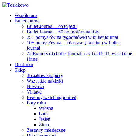
Współpraca
Bullet journal
Bullet Journal – co to jest?
Bullet Journal – 60 pomysłów na listy
25+ pomysłów na tygodniówki w bullet journal
10+ pomysłów na… oś czasu (timeline) w bullet
journal
AliExpress dla bullet journal, czyli naklejki, washi tape
i inne
Do druku
Sklep
Tosiakowe papiery
Wszystkie naklejki
Nowości
Vintage
Reading/watching journal
Pory roku
Wiosna
Lato
Jesień
Zima
Zestawy miesięczne
Do planowania