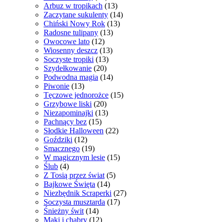
Arbuz w tropikach
(13)
Zaczytane sukulenty
(14)
Chiński Nowy Rok
(13)
Radosne tulipany
(13)
Owocowe lato
(12)
Wiosenny deszcz
(13)
Soczyste tropiki
(13)
Szydełkowanie
(20)
Podwodna magia
(14)
Piwonie
(13)
Tęczowe jednorożce
(15)
Grzybowe liski
(20)
Niezapominajki
(13)
Pachnący bez
(15)
Słodkie Halloween
(22)
Goździki
(12)
Smacznego
(19)
W magicznym lesie
(15)
Ślub
(4)
Z Tosią przez świat
(5)
Bajkowe Święta
(14)
Niezbędnik Scraperki
(27)
Soczysta musztarda
(17)
Śnieżny świt
(14)
Maki i chabry
(12)