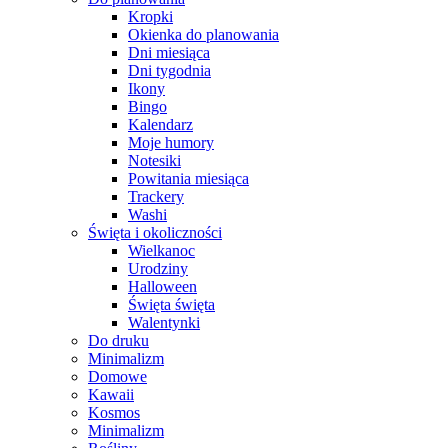
Kropki
Okienka do planowania
Dni miesiąca
Dni tygodnia
Ikony
Bingo
Kalendarz
Moje humory
Notesiki
Powitania miesiąca
Trackery
Washi
Święta i okoliczności
Wielkanoc
Urodziny
Halloween
Święta święta
Walentynki
Do druku
Minimalizm
Domowe
Kawaii
Kosmos
Minimalizm