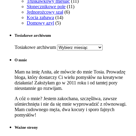
Truskawkowy miesiąc
(11)
Słonecznikowe pole
(11)
Jednorożcowy szał
(6)
Kocia zabawa
(14)
Domowy azyl
(5)
Tosiakowe archiwum
Tosiakowe archiwum
O mnie
Mam na imię Anita, ale mówcie do mnie Tosia. Prowadzę
bloga, który dostarczy Ci wielu pomysłów na kreatywne
działania! Założyłam go w 2011 roku i od tamtej pory
nieustannie go rozwijam.
A cóż o mnie? Jestem zakochana, szczęśliwa, zawsze
uśmiechnięta i nie da się mnie wyprowadzić z równowagi.
Mam cudownego męża, dwa kocury i sporo fajnych
pomysłów!
Ważne strony