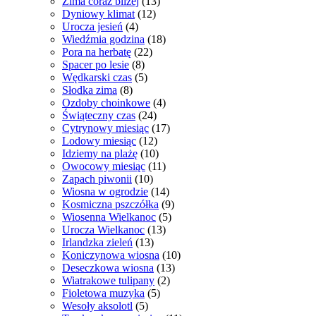
Zima coraz bliżej
(13)
Dyniowy klimat
(12)
Urocza jesień
(4)
Wiedźmia godzina
(18)
Pora na herbatę
(22)
Spacer po lesie
(8)
Wędkarski czas
(5)
Słodka zima
(8)
Ozdoby choinkowe
(4)
Świąteczny czas
(24)
Cytrynowy miesiąc
(17)
Lodowy miesiąc
(12)
Idziemy na plażę
(10)
Owocowy miesiąc
(11)
Zapach piwonii
(10)
Wiosna w ogrodzie
(14)
Kosmiczna pszczółka
(9)
Wiosenna Wielkanoc
(5)
Urocza Wielkanoc
(13)
Irlandzka zieleń
(13)
Koniczynowa wiosna
(10)
Deseczkowa wiosna
(13)
Wiatrakowe tulipany
(2)
Fioletowa muzyka
(5)
Wesoły aksolotl
(5)