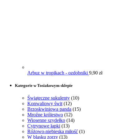
Arbuz w tropikach - ozdobniki
9,90
zł
Kategorie w Tosiakowym sklepie
Świąteczne sukulenty
(10)
Konwaliowy świt
(12)
Brzoskwiniowa panda
(15)
Mroźne królestwo
(12)
Wiosenne szydełko
(14)
Cytrynowe łapki
(13)
Różowo-niebieska miłość
(1)
W blasku zorzy
(13)