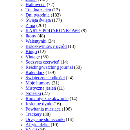
Halloween
(72)
Totalna zieleń
(12)
Dni tygodnia
(183)
Święta święta
(177)
Zima
(261)
KARTY PODARUNKOWE
(8)
Ikony
(48)
Walentynki
(34)
Brzoskwiniowy ogród
(13)
Bingo
(12)
Vintage
(55)
Soczysta czerwień
(14)
Reading/watching journal
(50)
Kalendarz
(139)
Świąteczne słodkości
(24)
Moje humory
(31)
Mistyczna jesień
(11)
Notesiki
(27)
Romantyczne akwarele
(14)
Jesienne dynie
(16)
Powitania miesiąca
(106)
Trackery
(88)
Oczytane słoneczniki
(14)
Afryka dzika
(10)
Washi
(84)