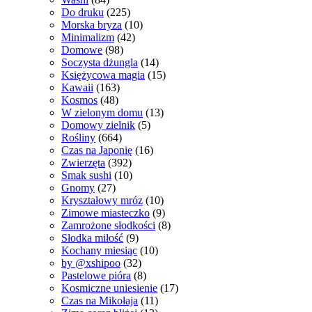
Do druku
(225)
Morska bryza
(10)
Minimalizm
(42)
Domowe
(98)
Soczysta dżungla
(14)
Księżycowa magia
(15)
Kawaii
(163)
Kosmos
(48)
W zielonym domu
(13)
Domowy zielnik
(5)
Rośliny
(664)
Czas na Japonię
(16)
Zwierzęta
(392)
Smak sushi
(10)
Gnomy
(27)
Kryształowy mróz
(10)
Zimowe miasteczko
(9)
Zamrożone słodkości
(8)
Słodka miłość
(9)
Kochany miesiąc
(10)
by @xshipoo
(32)
Pastelowe pióra
(8)
Kosmiczne uniesienie
(17)
Czas na Mikołaja
(11)