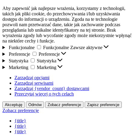
Aby zapewnić jak najlepsze wrażenia, korzystamy z technologii,
takich jak pliki cookie, do przechowywania i/lub uzyskiwania
dostępu do informacji o urządzeniu. Zgoda na te technologie
pozwoli nam przetwarzać dane, takie jak zachowanie podczas
przeglądania lub unikalne identyfikatory na tej stronie. Brak
wyrażenia zgody lub wycofanie zgody może niekorzystnie wpłynąć
na niektóre cechy i funkcje.
Funkcjonalne
Funkcjonalne
Zawsze aktywne
Preferencje
Preferencje
Statystyka
Statystyka
Marketing
Marketing
Zarządzaj opcjami
Zarządzaj serwisami
Zarządzaj {vendor_count} dostawcami
Przeczytaj więcej o tych celach
Akceptuję
Odmów
Zobacz preferencje
Zapisz preferencje
Zobacz preferencje
{title}
{title}
{title}