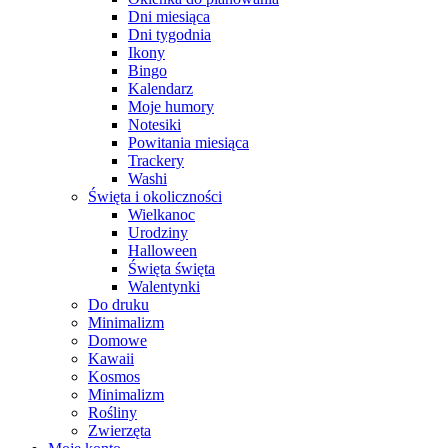
Dni miesiąca
Dni tygodnia
Ikony
Bingo
Kalendarz
Moje humory
Notesiki
Powitania miesiąca
Trackery
Washi
Święta i okoliczności
Wielkanoc
Urodziny
Halloween
Święta święta
Walentynki
Do druku
Minimalizm
Domowe
Kawaii
Kosmos
Minimalizm
Rośliny
Zwierzęta