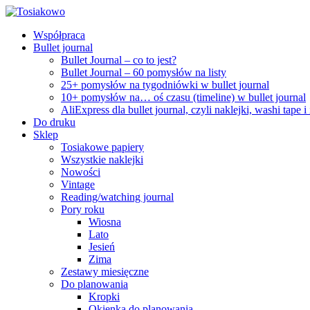
Współpraca
Bullet journal
Bullet Journal – co to jest?
Bullet Journal – 60 pomysłów na listy
25+ pomysłów na tygodniówki w bullet journal
10+ pomysłów na… oś czasu (timeline) w bullet journal
AliExpress dla bullet journal, czyli naklejki, washi tape i
Do druku
Sklep
Tosiakowe papiery
Wszystkie naklejki
Nowości
Vintage
Reading/watching journal
Pory roku
Wiosna
Lato
Jesień
Zima
Zestawy miesięczne
Do planowania
Kropki
Okienka do planowania