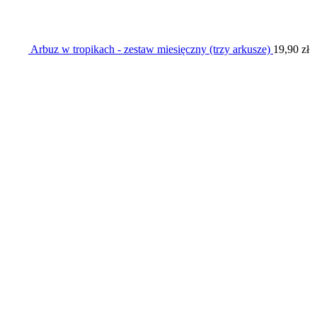
Arbuz w tropikach - zestaw miesięczny (trzy arkusze)
19,90
zł