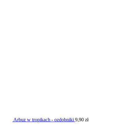
Arbuz w tropikach - ozdobniki
9,90
zł