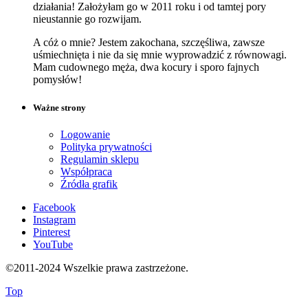
działania! Założyłam go w 2011 roku i od tamtej pory
nieustannie go rozwijam.
A cóż o mnie? Jestem zakochana, szczęśliwa, zawsze
uśmiechnięta i nie da się mnie wyprowadzić z równowagi.
Mam cudownego męża, dwa kocury i sporo fajnych
pomysłów!
Ważne strony
Logowanie
Polityka prywatności
Regulamin sklepu
Współpraca
Źródła grafik
Facebook
Instagram
Pinterest
YouTube
©2011-2024 Wszelkie prawa zastrzeżone.
Top