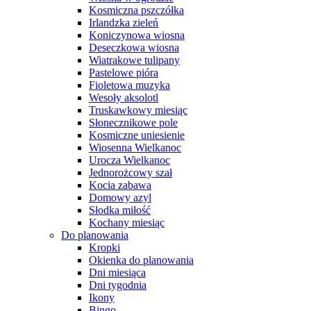
Kosmiczna pszczółka
Irlandzka zieleń
Koniczynowa wiosna
Deseczkowa wiosna
Wiatrakowe tulipany
Pastelowe pióra
Fioletowa muzyka
Wesoły aksolotl
Truskawkowy miesiąc
Słonecznikowe pole
Kosmiczne uniesienie
Wiosenna Wielkanoc
Urocza Wielkanoc
Jednorożcowy szał
Kocia zabawa
Domowy azyl
Słodka miłość
Kochany miesiąc
Do planowania
Kropki
Okienka do planowania
Dni miesiąca
Dni tygodnia
Ikony
Bingo