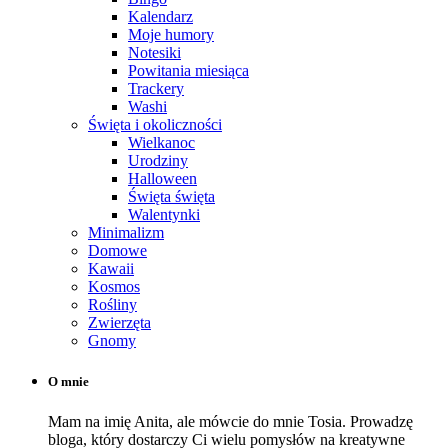
Kalendarz
Moje humory
Notesiki
Powitania miesiąca
Trackery
Washi
Święta i okoliczności
Wielkanoc
Urodziny
Halloween
Święta święta
Walentynki
Minimalizm
Domowe
Kawaii
Kosmos
Rośliny
Zwierzęta
Gnomy
O mnie
Mam na imię Anita, ale mówcie do mnie Tosia. Prowadzę
bloga, który dostarczy Ci wielu pomysłów na kreatywne