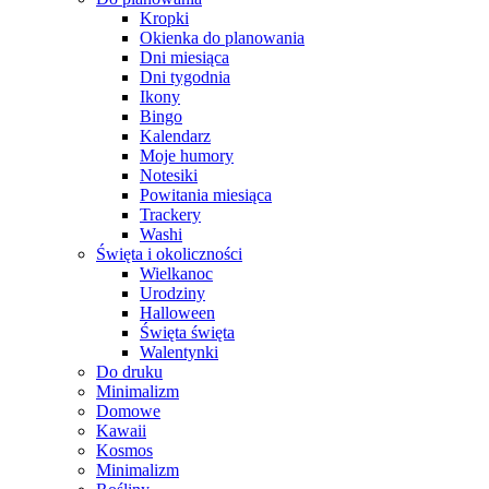
Kropki
Okienka do planowania
Dni miesiąca
Dni tygodnia
Ikony
Bingo
Kalendarz
Moje humory
Notesiki
Powitania miesiąca
Trackery
Washi
Święta i okoliczności
Wielkanoc
Urodziny
Halloween
Święta święta
Walentynki
Do druku
Minimalizm
Domowe
Kawaii
Kosmos
Minimalizm