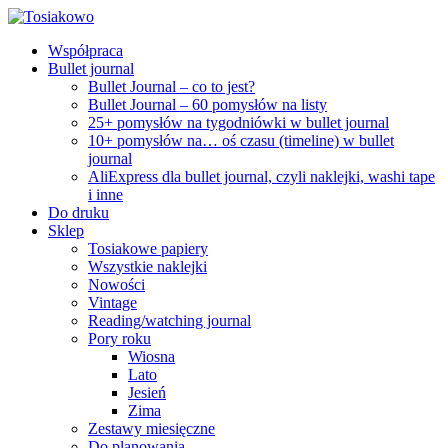
Współpraca
Bullet journal
Bullet Journal – co to jest?
Bullet Journal – 60 pomysłów na listy
25+ pomysłów na tygodniówki w bullet journal
10+ pomysłów na… oś czasu (timeline) w bullet
journal
AliExpress dla bullet journal, czyli naklejki, washi tape
i inne
Do druku
Sklep
Tosiakowe papiery
Wszystkie naklejki
Nowości
Vintage
Reading/watching journal
Pory roku
Wiosna
Lato
Jesień
Zima
Zestawy miesięczne
Do planowania