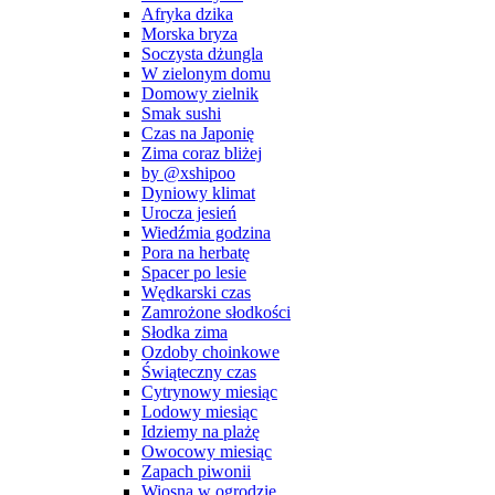
Afryka dzika
Morska bryza
Soczysta dżungla
W zielonym domu
Domowy zielnik
Smak sushi
Czas na Japonię
Zima coraz bliżej
by @xshipoo
Dyniowy klimat
Urocza jesień
Wiedźmia godzina
Pora na herbatę
Spacer po lesie
Wędkarski czas
Zamrożone słodkości
Słodka zima
Ozdoby choinkowe
Świąteczny czas
Cytrynowy miesiąc
Lodowy miesiąc
Idziemy na plażę
Owocowy miesiąc
Zapach piwonii
Wiosna w ogrodzie