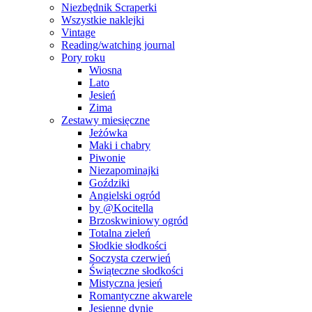
Niezbędnik Scraperki
Wszystkie naklejki
Vintage
Reading/watching journal
Pory roku
Wiosna
Lato
Jesień
Zima
Zestawy miesięczne
Jeżówka
Maki i chabry
Piwonie
Niezapominajki
Goździki
Angielski ogród
by @Kocitella
Brzoskwiniowy ogród
Totalna zieleń
Słodkie słodkości
Soczysta czerwień
Świąteczne słodkości
Mistyczna jesień
Romantyczne akwarele
Jesienne dynie