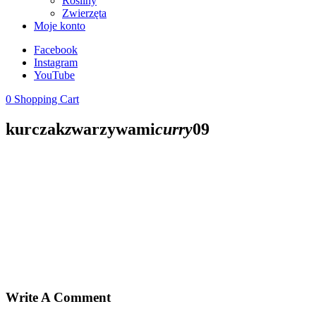
Rośliny
Zwierzęta
Moje konto
Facebook
Instagram
YouTube
0
Shopping Cart
kurczak
z
warzywami
curry
09
Write A Comment