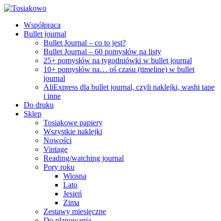
Współpraca
Bullet journal
Bullet Journal – co to jest?
Bullet Journal – 60 pomysłów na listy
25+ pomysłów na tygodniówki w bullet journal
10+ pomysłów na… oś czasu (timeline) w bullet
journal
AliExpress dla bullet journal, czyli naklejki, washi tape
i inne
Do druku
Sklep
Tosiakowe papiery
Wszystkie naklejki
Nowości
Vintage
Reading/watching journal
Pory roku
Wiosna
Lato
Jesień
Zima
Zestawy miesięczne
Do planowania