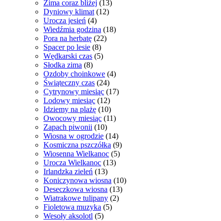
Zima coraz bliżej
(13)
Dyniowy klimat
(12)
Urocza jesień
(4)
Wiedźmia godzina
(18)
Pora na herbatę
(22)
Spacer po lesie
(8)
Wędkarski czas
(5)
Słodka zima
(8)
Ozdoby choinkowe
(4)
Świąteczny czas
(24)
Cytrynowy miesiąc
(17)
Lodowy miesiąc
(12)
Idziemy na plażę
(10)
Owocowy miesiąc
(11)
Zapach piwonii
(10)
Wiosna w ogrodzie
(14)
Kosmiczna pszczółka
(9)
Wiosenna Wielkanoc
(5)
Urocza Wielkanoc
(13)
Irlandzka zieleń
(13)
Koniczynowa wiosna
(10)
Deseczkowa wiosna
(13)
Wiatrakowe tulipany
(2)
Fioletowa muzyka
(5)
Wesoły aksolotl
(5)