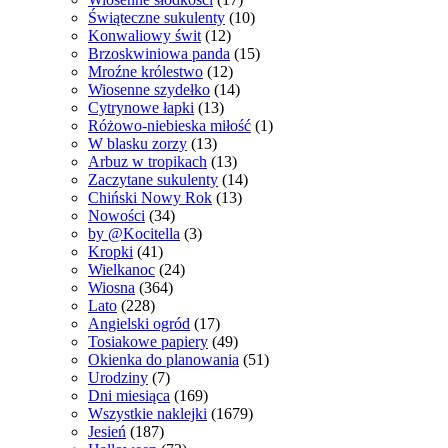
Świąteczne sukulenty
(10)
Konwaliowy świt
(12)
Brzoskwiniowa panda
(15)
Mroźne królestwo
(12)
Wiosenne szydełko
(14)
Cytrynowe łapki
(13)
Różowo-niebieska miłość
(1)
W blasku zorzy
(13)
Arbuz w tropikach
(13)
Zaczytane sukulenty
(14)
Chiński Nowy Rok
(13)
Nowości
(34)
by @Kocitella
(3)
Kropki
(41)
Wielkanoc
(24)
Wiosna
(364)
Lato
(228)
Angielski ogród
(17)
Tosiakowe papiery
(49)
Okienka do planowania
(51)
Urodziny
(7)
Dni miesiąca
(169)
Wszystkie naklejki
(1679)
Jesień
(187)