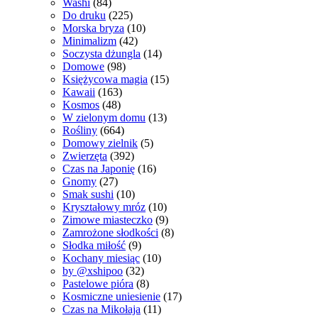
Washi
(84)
Do druku
(225)
Morska bryza
(10)
Minimalizm
(42)
Soczysta dżungla
(14)
Domowe
(98)
Księżycowa magia
(15)
Kawaii
(163)
Kosmos
(48)
W zielonym domu
(13)
Rośliny
(664)
Domowy zielnik
(5)
Zwierzęta
(392)
Czas na Japonię
(16)
Gnomy
(27)
Smak sushi
(10)
Kryształowy mróz
(10)
Zimowe miasteczko
(9)
Zamrożone słodkości
(8)
Słodka miłość
(9)
Kochany miesiąc
(10)
by @xshipoo
(32)
Pastelowe pióra
(8)
Kosmiczne uniesienie
(17)
Czas na Mikołaja
(11)