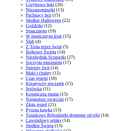
Grzybowe liski
(20)
Niezapominajki
(13)
Pachnący bez
(15)
Słodkie Halloween
(22)
Goździki
(12)
Smacznego
(19)
W magicznym lesie
(15)
Ślub
(4)
Z Tosią przez świat
(5)
Bajkowe Święta
(14)
Niezbędnik Scraperki
(27)
Soczysta musztarda
(17)
Śnieżny świt
(14)
Maki i chabry
(12)
Czas jesieni
(18)
Kreatywny początek
(15)
Jeżówka
(11)
Kosmiczna magia
(15)
Najsłodsze owieczki
(17)
Złota jesień
(21)
Pyszna kawka
(13)
Tosiakowe Rękodzieło dostępne od ręki
(14)
Lawendowy relaks
(14)
Słodkie Święta
(13)
Wiosenne słodkości
(17)