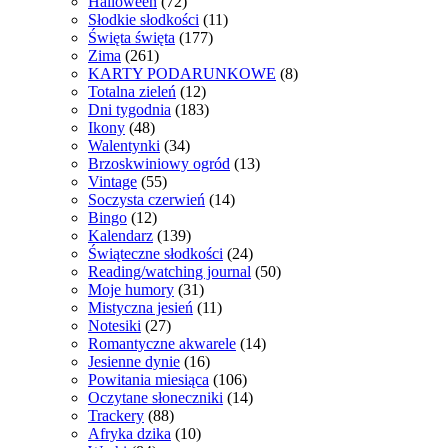
Halloween
(72)
Słodkie słodkości
(11)
Święta święta
(177)
Zima
(261)
KARTY PODARUNKOWE
(8)
Totalna zieleń
(12)
Dni tygodnia
(183)
Ikony
(48)
Walentynki
(34)
Brzoskwiniowy ogród
(13)
Vintage
(55)
Soczysta czerwień
(14)
Bingo
(12)
Kalendarz
(139)
Świąteczne słodkości
(24)
Reading/watching journal
(50)
Moje humory
(31)
Mistyczna jesień
(11)
Notesiki
(27)
Romantyczne akwarele
(14)
Jesienne dynie
(16)
Powitania miesiąca
(106)
Oczytane słoneczniki
(14)
Trackery
(88)
Afryka dzika
(10)