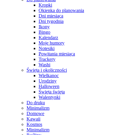
Kropki
Okienka do planowania
Dni miesiąca
Dni tygodnia
Ikony
Bingo
Kalendarz
Moje humory
Notesiki
Powitania miesiąca
Trackery
Washi
Święta i okoliczności
Wielkanoc
Urodziny
Halloween
Święta święta
Walentynki
Do druku
Minimalizm
Domowe
Kawaii
Kosmos
Minimalizm