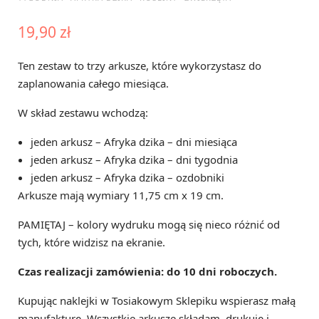
19,90
zł
p
Ten zestaw to trzy arkusze, które wykorzystasz do
zaplanowania całego miesiąca.
W skład zestawu wchodzą:
i
jeden arkusz – Afryka dzika – dni miesiąca
jeden arkusz – Afryka dzika – dni tygodnia
jeden arkusz – Afryka dzika – ozdobniki
n
Arkusze mają wymiary 11,75 cm x 19 cm.
PAMIĘTAJ – kolory wydruku mogą się nieco różnić od
tych, które widzisz na ekranie.
g
Czas realizacji zamówienia: do 10 dni roboczych.
Kupując naklejki w Tosiakowym Sklepiku wspierasz małą
manufakturę. Wszystkie arkusze składam, drukuję i