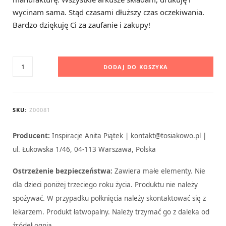
C
wycinam sama. Stąd czasami dłuższy czas oczekiwania.
Bardzo dziękuję Ci za zaufanie i zakupy!
a
ilość
DODAJ DO KOSZYKA
Afryka
dzika
-
r
SKU:
Z00081
zestaw
miesięczny
Producent:
Inspiracje Anita Piątek | kontakt@tosiakowo.pl |
(trzy
ul. Łukowska 1/46, 04-113 Warszawa, Polska
t
arkusze)
Ostrzeżenie bezpieczeństwa:
Zawiera małe elementy. Nie
dla dzieci poniżej trzeciego roku życia. Produktu nie należy
spożywać. W przypadku połknięcia należy skontaktować się z
lekarzem. Produkt łatwopalny. Należy trzymać go z daleka od
źródeł ognia.