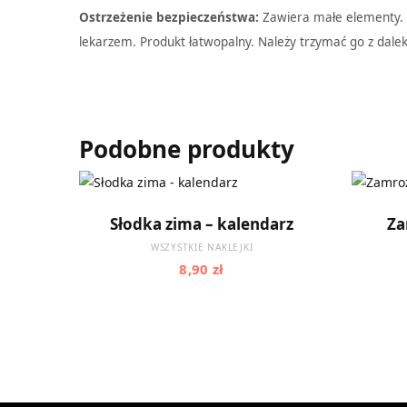
Ostrzeżenie bezpieczeństwa:
Zawiera małe elementy. N
lekarzem. Produkt łatwopalny. Należy trzymać go z dalek
Podobne produkty
Ten
Ten
WYBIERZ OPCJE
Słodka zima – kalendarz
Za
produkt
produkt
WSZYSTKIE NAKLEJKI
ma
ma
8,90
zł
wiele
wiele
wariantów.
wariantó
Opcje
Opcje
można
można
wybrać
wybrać
na
na