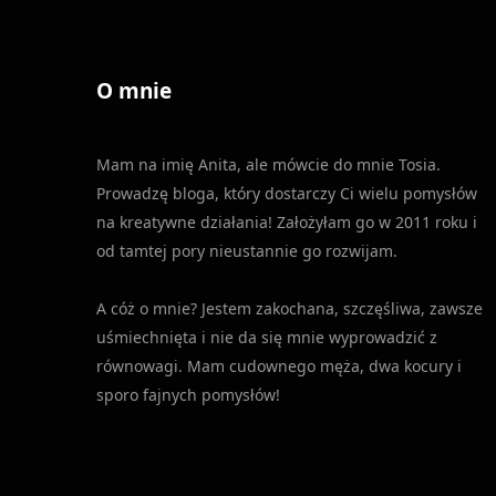
stronie
stronie
produktu
produktu
O mnie
Mam na imię Anita, ale mówcie do mnie Tosia.
Prowadzę bloga, który dostarczy Ci wielu pomysłów
na kreatywne działania! Założyłam go w 2011 roku i
od tamtej pory nieustannie go rozwijam.
A cóż o mnie? Jestem zakochana, szczęśliwa, zawsze
uśmiechnięta i nie da się mnie wyprowadzić z
równowagi. Mam cudownego męża, dwa kocury i
sporo fajnych pomysłów!