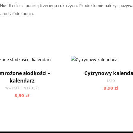
ie dla dzieci poniżej trzeciego roku życia. Produktu nie należy spożyw
a od źródeł ognia.
Ten
WYBIERZ OPCJE
WYBIERZ OPCJE
mrożone słodkości –
Cytrynowy kalenda
produkt
kalendarz
LATO
ma
8,90
zł
WSZYSTKIE NAKLEJKI
wiele
8,90
zł
w.
wariantów.
Opcje
można
wybrać
na