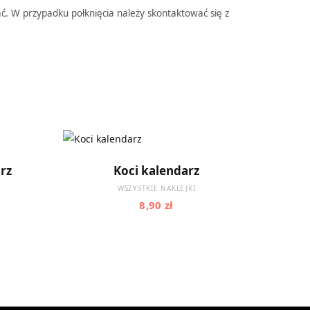
C
ać. W przypadku połknięcia należy skontaktować się z
a
r
DODAJ DO KOSZYKA
rz
Koci kalendarz
WSZYSTKIE NAKLEJKI
8,90
zł
t