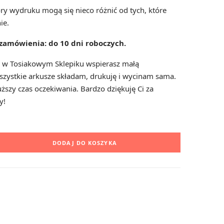
ry wydruku mogą się nieco różnić od tych, które
ie.
p
i zamówienia: do 10 dni roboczych.
i w Tosiakowym Sklepiku wspierasz małą
zystkie arkusze składam, drukuję i wycinam sama.
i
ższy czas oczekiwania. Bardzo dziękuję Ci za
y!
n
DODAJ DO KOSZYKA
g