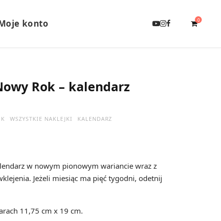
0
Moje konto
Y
I
F
o
n
a
u
s
c
T
t
e
u
a
b
b
g
o
e
r
o
S
a
k
Nowy Rok – kalendarz
m
h
OK
WSZYSTKIE NAKLEJKI
KALENDARZ
kalendarz w nowym pionowym wariancie wraz z
o
ejenia. Jeżeli miesiąc ma pięć tygodni, odetnij
arach 11,75 cm x 19 cm.
p