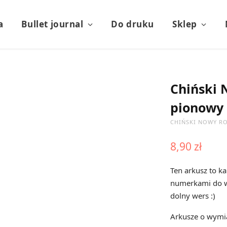
a
Bullet journal
Do druku
Sklep
Chiński 
pionowy
CHIŃSKI NOWY R
8,90
zł
Ten arkusz to 
numerkami do wkl
dolny wers :)
Arkusze o wymi