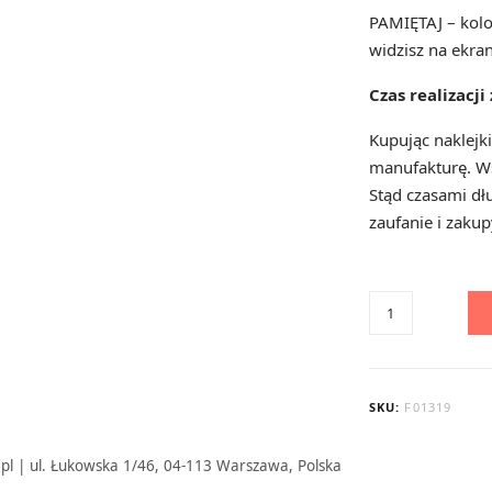
PAMIĘTAJ – kolo
widzisz na ekran
Czas realizacj
Kupując naklejk
manufakturę. Ws
Stąd czasami dłu
zaufanie i zakup
ilość
Chiński
Nowy
Rok
SKU:
F01319
-
kalendarz
.pl | ul. Łukowska 1/46, 04-113 Warszawa, Polska
pionowy