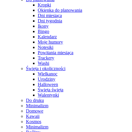
Kropki
Okienka do planowania
Dni miesiąca
Dni tygodnia
Ikony
Bingo
Kalendarz
Moje humory
Notesiki
Powitania miesiąca
Trackery
Washi
Święta i okoliczności
Wielkanoc
Urodziny
Halloween
Święta święta
Walentynki
Do druku
Minimalizm
Domowe
Kawaii
Kosmos
Minimalizm