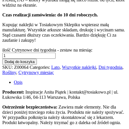
widzisz na ekranie.
Czas realizacji zamówienia: do 10 dni roboczych.
Kupując naklejki w Tosiakowym Sklepiku wspierasz małą
manufakturę. Wszystkie arkusze składam, drukuję i wycinam sama.
Stąd czasami dłuższy czas oczekiwania. Bardzo dziękuję Ci za
zaufanie i zakupy!
ilość Cytrynowe dni tygodnia - zestaw na miesiąc
Dodaj do koszyka
SKU:
Z00064
Categories:
Lato
,
Wszystkie naklejki
,
Dni tygodnia
,
Rośliny
,
Cytrynowy miesiąc
Opis
Producent:
Inspiracje Anita Piątek | kontakt@tosiakowo.pl | ul.
Łukowska 1/46, 04-113 Warszawa, Polska
Ostrzeżenie bezpieczeństwa:
Zawiera małe elementy. Nie dla
dzieci poniżej trzeciego roku życia. Produktu nie należy spożywać.
W przypadku połknięcia należy skontaktować się z lekarzem.
Produkt łatwopalny. Należy trzymać go z daleka od źródeł ognia.