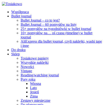
Współpraca
Bullet journal
Bullet Journal – co to jest?
Bullet Journal – 60 pomysłów na listy
25+ pomysłów na tygodniówki w bullet journal
10+ pomysłów na… oś czasu (timeline) w bullet
journal
AliExpress dla bullet journal, czyli naklejki, washi tape
i inne
Do druku
Sklep
Tosiakowe papiery
Wszystkie naklejki
Nowości
Vintage
Reading/watching journal
Pory roku
Wiosna
Lato
Jesień
Zima
Zestawy miesięczne
Do planowania