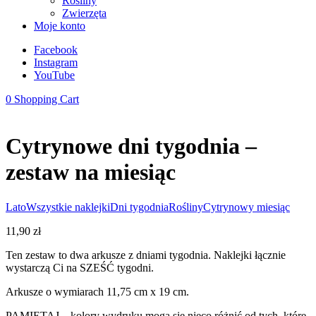
Rośliny
Zwierzęta
Moje konto
Facebook
Instagram
YouTube
0
Shopping Cart
Cytrynowe dni tygodnia –
zestaw na miesiąc
Lato
Wszystkie naklejki
Dni tygodnia
Rośliny
Cytrynowy miesiąc
11,90
zł
Ten zestaw to dwa arkusze z dniami tygodnia. Naklejki łącznie
wystarczą Ci na SZEŚĆ tygodni.
Arkusze o wymiarach 11,75 cm x 19 cm.
PAMIĘTAJ – kolory wydruku mogą się nieco różnić od tych, które