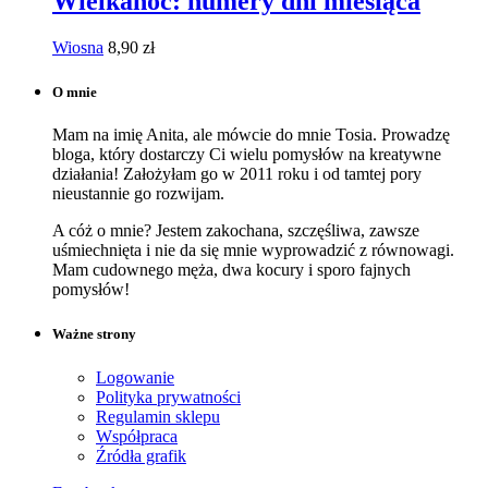
Wielkanoc: numery dni miesiąca
Wiosna
8,90
zł
O mnie
Mam na imię Anita, ale mówcie do mnie Tosia. Prowadzę
bloga, który dostarczy Ci wielu pomysłów na kreatywne
działania! Założyłam go w 2011 roku i od tamtej pory
nieustannie go rozwijam.
A cóż o mnie? Jestem zakochana, szczęśliwa, zawsze
uśmiechnięta i nie da się mnie wyprowadzić z równowagi.
Mam cudownego męża, dwa kocury i sporo fajnych
pomysłów!
Ważne strony
Logowanie
Polityka prywatności
Regulamin sklepu
Współpraca
Źródła grafik