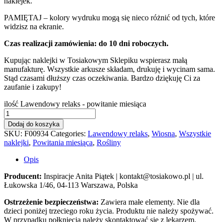
naklejek.
PAMIĘTAJ – kolory wydruku mogą się nieco różnić od tych, które
widzisz na ekranie.
Czas realizacji zamówienia: do 10 dni roboczych.
Kupując naklejki w Tosiakowym Sklepiku wspierasz małą
manufakturę. Wszystkie arkusze składam, drukuję i wycinam sama.
Stąd czasami dłuższy czas oczekiwania. Bardzo dziękuję Ci za
zaufanie i zakupy!
ilość Lawendowy relaks - powitanie miesiąca
Dodaj do koszyka
SKU:
F00934
Categories:
Lawendowy relaks
,
Wiosna
,
Wszystkie
naklejki
,
Powitania miesiąca
,
Rośliny
Opis
Producent:
Inspiracje Anita Piątek | kontakt@tosiakowo.pl | ul.
Łukowska 1/46, 04-113 Warszawa, Polska
Ostrzeżenie bezpieczeństwa:
Zawiera małe elementy. Nie dla
dzieci poniżej trzeciego roku życia. Produktu nie należy spożywać.
W przypadku połknięcia należy skontaktować się z lekarzem.