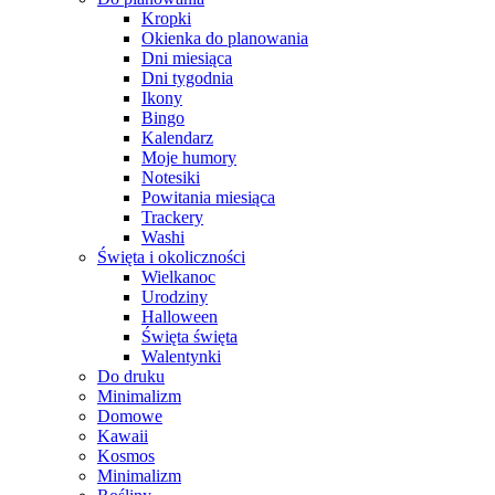
Kropki
Okienka do planowania
Dni miesiąca
Dni tygodnia
Ikony
Bingo
Kalendarz
Moje humory
Notesiki
Powitania miesiąca
Trackery
Washi
Święta i okoliczności
Wielkanoc
Urodziny
Halloween
Święta święta
Walentynki
Do druku
Minimalizm
Domowe
Kawaii
Kosmos
Minimalizm