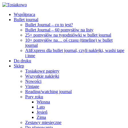
Współpraca
Bullet journal
Bullet Journal – co to jest?
Bullet Journal – 60 pomysłów na listy
25+ pomysłów na tygodniówki w bullet journal
10+ pomysłów na… oś czasu (timeline) w bullet
journal
AliExpress dla bullet journal, czyli naklejki, washi tape
i inne
Do druku
Sklep
Tosiakowe papiery
Wszystkie naklejki
Nowości
Vintage
Reading/watching journal
Pory roku
Wiosna
Lato
Jesień
Zima
Zestawy miesięczne
Do planowania