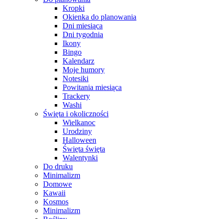
Kropki
Okienka do planowania
Dni miesiąca
Dni tygodnia
Ikony
Bingo
Kalendarz
Moje humory
Notesiki
Powitania miesiąca
Trackery
Washi
Święta i okoliczności
Wielkanoc
Urodziny
Halloween
Święta święta
Walentynki
Do druku
Minimalizm
Domowe
Kawaii
Kosmos
Minimalizm