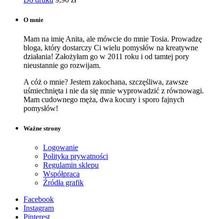
O mnie
Mam na imię Anita, ale mówcie do mnie Tosia. Prowadzę
bloga, który dostarczy Ci wielu pomysłów na kreatywne
działania! Założyłam go w 2011 roku i od tamtej pory
nieustannie go rozwijam.
A cóż o mnie? Jestem zakochana, szczęśliwa, zawsze
uśmiechnięta i nie da się mnie wyprowadzić z równowagi.
Mam cudownego męża, dwa kocury i sporo fajnych
pomysłów!
Ważne strony
Logowanie
Polityka prywatności
Regulamin sklepu
Współpraca
Źródła grafik
Facebook
Instagram
Pinterest