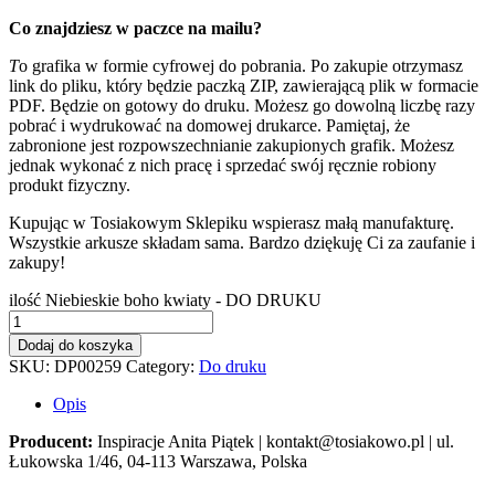
Co znajdziesz w paczce na mailu?
T
o grafika w formie cyfrowej do pobrania. Po zakupie otrzymasz
link do pliku, który będzie paczką ZIP, zawierającą plik w formacie
PDF. Będzie on gotowy do druku. Możesz go dowolną liczbę razy
pobrać i wydrukować na domowej drukarce. Pamiętaj, że
zabronione jest rozpowszechnianie zakupionych grafik. Możesz
jednak wykonać z nich pracę i sprzedać swój ręcznie robiony
produkt fizyczny.
Kupując w Tosiakowym Sklepiku wspierasz małą manufakturę.
Wszystkie arkusze składam sama. Bardzo dziękuję Ci za zaufanie i
zakupy!
ilość Niebieskie boho kwiaty - DO DRUKU
Dodaj do koszyka
SKU:
DP00259
Category:
Do druku
Opis
Producent:
Inspiracje Anita Piątek | kontakt@tosiakowo.pl | ul.
Łukowska 1/46, 04-113 Warszawa, Polska