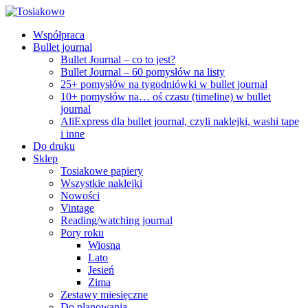
Współpraca
Bullet journal
Bullet Journal – co to jest?
Bullet Journal – 60 pomysłów na listy
25+ pomysłów na tygodniówki w bullet journal
10+ pomysłów na… oś czasu (timeline) w bullet
journal
AliExpress dla bullet journal, czyli naklejki, washi tape
i inne
Do druku
Sklep
Tosiakowe papiery
Wszystkie naklejki
Nowości
Vintage
Reading/watching journal
Pory roku
Wiosna
Lato
Jesień
Zima
Zestawy miesięczne
Do planowania