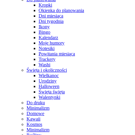
Kropki
Okienka do planowania
Dni miesiąca
Dni tygodnia
Ikony
Bingo
Kalendarz
Moje humory
Notesiki
Powitania miesiąca
Trackery
Washi
Święta i okoliczności
Wielkanoc
Urodziny
Halloween
Święta święta
Walentynki
Do druku
Minimalizm
Domowe
Kawaii
Kosmos
Minimalizm