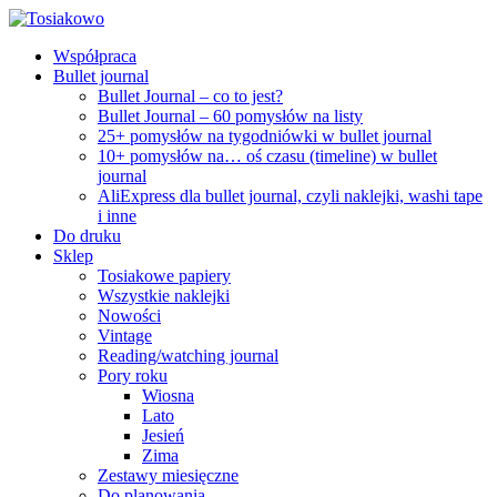
Współpraca
Bullet journal
Bullet Journal – co to jest?
Bullet Journal – 60 pomysłów na listy
25+ pomysłów na tygodniówki w bullet journal
10+ pomysłów na… oś czasu (timeline) w bullet
journal
AliExpress dla bullet journal, czyli naklejki, washi tape
i inne
Do druku
Sklep
Tosiakowe papiery
Wszystkie naklejki
Nowości
Vintage
Reading/watching journal
Pory roku
Wiosna
Lato
Jesień
Zima
Zestawy miesięczne
Do planowania