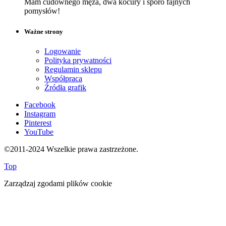
Mam cudownego męża, dwa kocury i sporo fajnych
pomysłów!
Ważne strony
Logowanie
Polityka prywatności
Regulamin sklepu
Współpraca
Źródła grafik
Facebook
Instagram
Pinterest
YouTube
©2011-2024 Wszelkie prawa zastrzeżone.
Top
Zarządzaj zgodami plików cookie