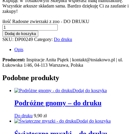
Kupując w Tosiakowym Sklepiku wspierasz małą manufakturę.
Wszystkie arkusze składam sama. Bardzo dziękuję Ci za zaufanie i
zakupy!
ilość Radosne zwierzaki z zoo - DO DRUKU
Dodaj do koszyka
SKU:
DP00249
Category:
Do druku
Opis
Producent:
Inspiracje Anita Piątek | kontakt@tosiakowo.pl | ul.
Łukowska 1/46, 04-113 Warszawa, Polska
Podobne produkty
Dodaj do koszyka
Podróżne gnomy – do druku
Do druku
9,90
zł
Dodaj do koszyka
Świąteczne myszki – do druku