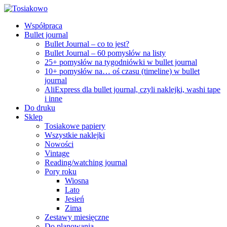
Współpraca
Bullet journal
Bullet Journal – co to jest?
Bullet Journal – 60 pomysłów na listy
25+ pomysłów na tygodniówki w bullet journal
10+ pomysłów na… oś czasu (timeline) w bullet
journal
AliExpress dla bullet journal, czyli naklejki, washi tape
i inne
Do druku
Sklep
Tosiakowe papiery
Wszystkie naklejki
Nowości
Vintage
Reading/watching journal
Pory roku
Wiosna
Lato
Jesień
Zima
Zestawy miesięczne
Do planowania