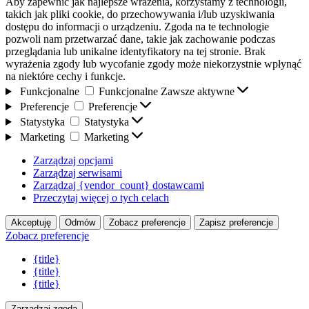
Aby zapewnić jak najlepsze wrażenia, korzystamy z technologii,
takich jak pliki cookie, do przechowywania i/lub uzyskiwania
dostępu do informacji o urządzeniu. Zgoda na te technologie
pozwoli nam przetwarzać dane, takie jak zachowanie podczas
przeglądania lub unikalne identyfikatory na tej stronie. Brak
wyrażenia zgody lub wycofanie zgody może niekorzystnie wpłynąć
na niektóre cechy i funkcje.
Funkcjonalne
Funkcjonalne
Zawsze aktywne
Preferencje
Preferencje
Statystyka
Statystyka
Marketing
Marketing
Zarządzaj opcjami
Zarządzaj serwisami
Zarządzaj {vendor_count} dostawcami
Przeczytaj więcej o tych celach
Akceptuję
Odmów
Zobacz preferencje
Zapisz preferencje
Zobacz preferencje
{title}
{title}
{title}
Zarządzaj zgodą