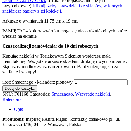
Mode” z Craft O’Clock
:) Tak! To dopasowanie nie jest
przypadkowe :)
Kliknij, żeby sprawdzić listę sklepów, w których
znajdziesz papiery z tej kolekcji.
Arkusze o wymiarach 11,75 cm x 19 cm.
PAMIĘTAJ – kolory wydruku mogą się nieco różnić od tych, które
widzisz na ekranie.
Czas realizacji zamówienia: do 10 dni roboczych.
Kupując naklejki w Tosiakowym Sklepiku wspierasz małą
manufakturę. Wszystkie arkusze składam, drukuję i wycinam sama.
Stąd czasami dłuższy czas oczekiwania. Bardzo dziękuję Ci za
zaufanie i zakupy!
ilość Smacznego - kalendarz pionowy
Dodaj do koszyka
SKU:
F01168
Categories:
Smacznego
,
Wszystkie naklejki
,
Kalendarz
Opis
Producent:
Inspiracje Anita Piątek | kontakt@tosiakowo.pl | ul.
Łukowska 1/46, 04-113 Warszawa, Polska