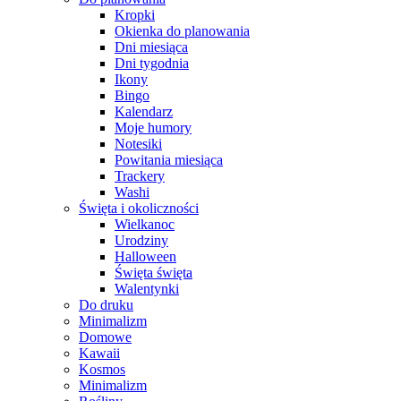
Kropki
Okienka do planowania
Dni miesiąca
Dni tygodnia
Ikony
Bingo
Kalendarz
Moje humory
Notesiki
Powitania miesiąca
Trackery
Washi
Święta i okoliczności
Wielkanoc
Urodziny
Halloween
Święta święta
Walentynki
Do druku
Minimalizm
Domowe
Kawaii
Kosmos
Minimalizm