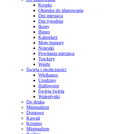
Kropki
Okienka do planowania
Dni miesiąca
Dni tygodnia
Ikony
Bingo
Kalendarz
Moje humory
Notesiki
Powitania miesiąca
Trackery
Washi
Święta i okoliczności
Wielkanoc
Urodziny
Halloween
Święta święta
Walentynki
Do druku
Minimalizm
Domowe
Kawaii
Kosmos
Minimalizm