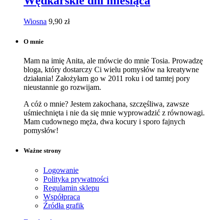
Wędkarskie dni miesiąca
Wiosna
9,90
zł
O mnie
Mam na imię Anita, ale mówcie do mnie Tosia. Prowadzę
bloga, który dostarczy Ci wielu pomysłów na kreatywne
działania! Założyłam go w 2011 roku i od tamtej pory
nieustannie go rozwijam.
A cóż o mnie? Jestem zakochana, szczęśliwa, zawsze
uśmiechnięta i nie da się mnie wyprowadzić z równowagi.
Mam cudownego męża, dwa kocury i sporo fajnych
pomysłów!
Ważne strony
Logowanie
Polityka prywatności
Regulamin sklepu
Współpraca
Źródła grafik