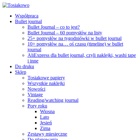
Współpraca
Bullet journal
Bullet Journal – co to jest?
Bullet Journal – 60 pomysłów na listy
25+ pomysłów na tygodniówki w bullet journal
10+ pomysłów na… oś czasu (timeline) w bullet
journal
AliExpress dla bullet journal, czyli naklejki, washi tape
i inne
Do druku
Sklep
Tosiakowe papiery
Wszystkie naklejki
Nowości
Vintage
Reading/watching journal
Pory roku
Wiosna
Lato
Jesień
Zima
Zestawy miesięczne
Do planowania