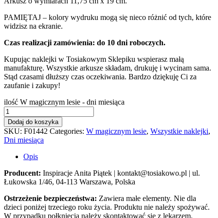
Arkusz o wymiarach 11,75 cm x 19 cm.
PAMIĘTAJ – kolory wydruku mogą się nieco różnić od tych, które
widzisz na ekranie.
Czas realizacji zamówienia: do 10 dni roboczych.
Kupując naklejki w Tosiakowym Sklepiku wspierasz małą
manufakturę. Wszystkie arkusze składam, drukuję i wycinam sama.
Stąd czasami dłuższy czas oczekiwania. Bardzo dziękuję Ci za
zaufanie i zakupy!
ilość W magicznym lesie - dni miesiąca
Dodaj do koszyka
SKU:
F01442
Categories:
W magicznym lesie
,
Wszystkie naklejki
,
Dni miesiąca
Opis
Producent:
Inspiracje Anita Piątek | kontakt@tosiakowo.pl | ul.
Łukowska 1/46, 04-113 Warszawa, Polska
Ostrzeżenie bezpieczeństwa:
Zawiera małe elementy. Nie dla
dzieci poniżej trzeciego roku życia. Produktu nie należy spożywać.
W przypadku połknięcia należy skontaktować się z lekarzem.