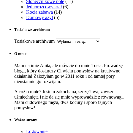
Słonecznikowe pole
(11)
Jednorożcowy szał
(6)
Kocia zabawa
(14)
Domowy azyl
(5)
Tosiakowe archiwum
Tosiakowe archiwum
O mnie
Mam na imię Anita, ale mówcie do mnie Tosia. Prowadzę
bloga, który dostarczy Ci wielu pomysłów na kreatywne
działania! Założyłam go w 2011 roku i od tamtej pory
nieustannie go rozwijam.
A cóż o mnie? Jestem zakochana, szczęśliwa, zawsze
uśmiechnięta i nie da się mnie wyprowadzić z równowagi.
Mam cudownego męża, dwa kocury i sporo fajnych
pomysłów!
Ważne strony
Logowanie