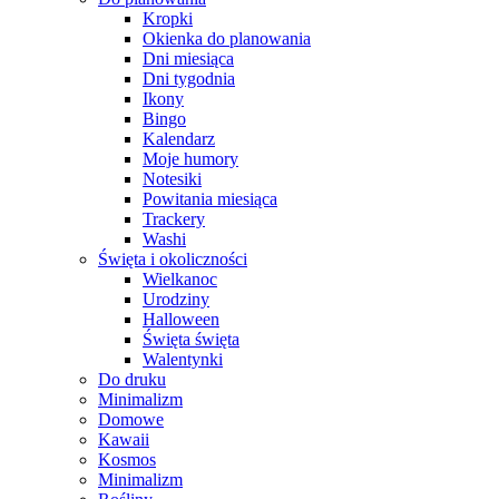
Kropki
Okienka do planowania
Dni miesiąca
Dni tygodnia
Ikony
Bingo
Kalendarz
Moje humory
Notesiki
Powitania miesiąca
Trackery
Washi
Święta i okoliczności
Wielkanoc
Urodziny
Halloween
Święta święta
Walentynki
Do druku
Minimalizm
Domowe
Kawaii
Kosmos
Minimalizm