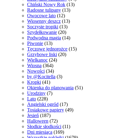
Chiński Nowy Rok
(13)
Radosne tulipany
(13)
Owocowe lato
(12)
Wiosenny deszcz
(13)
Soczyste tropiki
(13)
Szydełkowanie
(20)
Podwodna magia
(14)
Piwonie
(13)
Tęczowe jednorożce
(15)
Grzybowe liski
(20)
Wielkanoc
(24)
Wiosna
(364)
Nowości
(34)
by @Kocitella
(3)
Kropki
(41)
Okienka do planowania
(51)
Urodziny
(7)
Lato
(228)
Angielski ogród
(17)
Tosiakowe papiery
(49)
Jesień
(187)
Halloween
(72)
Słodkie słodkości
(11)
Dni miesiąca
(169)
Wszystkie naklejki
(1679)