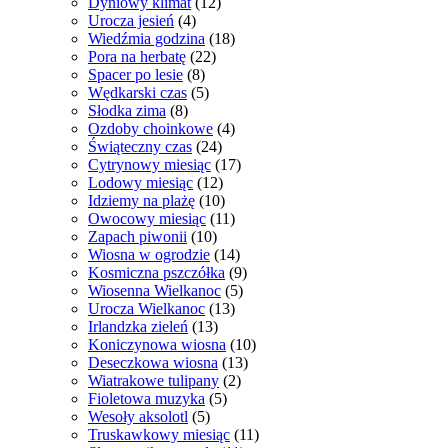
Dyniowy klimat
(12)
Urocza jesień
(4)
Wiedźmia godzina
(18)
Pora na herbatę
(22)
Spacer po lesie
(8)
Wędkarski czas
(5)
Słodka zima
(8)
Ozdoby choinkowe
(4)
Świąteczny czas
(24)
Cytrynowy miesiąc
(17)
Lodowy miesiąc
(12)
Idziemy na plażę
(10)
Owocowy miesiąc
(11)
Zapach piwonii
(10)
Wiosna w ogrodzie
(14)
Kosmiczna pszczółka
(9)
Wiosenna Wielkanoc
(5)
Urocza Wielkanoc
(13)
Irlandzka zieleń
(13)
Koniczynowa wiosna
(10)
Deseczkowa wiosna
(13)
Wiatrakowe tulipany
(2)
Fioletowa muzyka
(5)
Wesoły aksolotl
(5)
Truskawkowy miesiąc
(11)