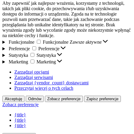
Aby zapewnić jak najlepsze wrażenia, korzystamy z technologii,
takich jak pliki cookie, do przechowywania i/lub uzyskiwania
dostępu do informacji o urządzeniu. Zgoda na te technologie
pozwoli nam przetwarzać dane, takie jak zachowanie podczas
przeglądania lub unikalne identyfikatory na tej stronie. Brak
wyrażenia zgody lub wycofanie zgody może niekorzystnie wpłynąć
na niektóre cechy i funkcje.
Funkcjonalne
Funkcjonalne
Zawsze aktywne
Preferencje
Preferencje
Statystyka
Statystyka
Marketing
Marketing
Zarządzaj opcjami
Zarządzaj serwisami
Zarządzaj {vendor_count} dostawcami
Przeczytaj więcej o tych celach
Akceptuję
Odmów
Zobacz preferencje
Zapisz preferencje
Zobacz preferencje
{title}
{title}
{title}