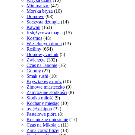
Afryka dzika
(10)
Minimalizm
(42)
Morska bryza
(10)
Domowe
(98)
Soczysta dżungla
(14)
Kawaii
(163)
Księżycowa magia
(15)
Kosmos
(48)
W zielonym domu
(13)
Rośliny
(664)
Domowy zielnik
(5)
Zwierzęta
(392)
Czas na Japonię
(16)
Gnomy
(27)
Smak sushi
(10)
Kryształowy mróz
(10)
Zimowe miasteczko
(9)
Zamrożone słodkości
(8)
Słodka miłość
(9)
Kochany miesiąc
(10)
by @xshipoo
(32)
Pastelowe pióra
(8)
Kosmiczne uniesienie
(17)
Czas na Mikołaja
(11)
Zima coraz bliżej
(13)