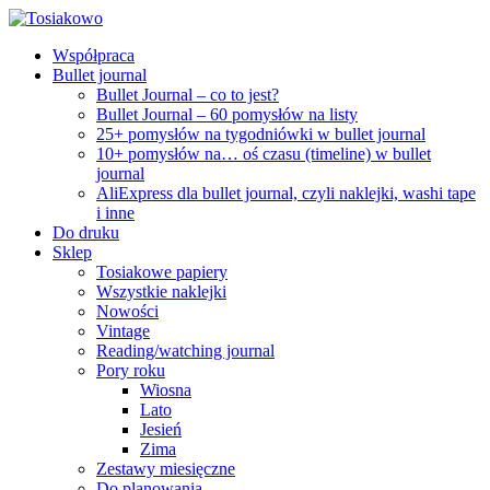
Współpraca
Bullet journal
Bullet Journal – co to jest?
Bullet Journal – 60 pomysłów na listy
25+ pomysłów na tygodniówki w bullet journal
10+ pomysłów na… oś czasu (timeline) w bullet
journal
AliExpress dla bullet journal, czyli naklejki, washi tape
i inne
Do druku
Sklep
Tosiakowe papiery
Wszystkie naklejki
Nowości
Vintage
Reading/watching journal
Pory roku
Wiosna
Lato
Jesień
Zima
Zestawy miesięczne
Do planowania