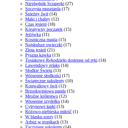
Niezbędnik Scraperki
(27)
Soczysta musztarda
(17)
Śnieżny świt
(14)
Maki i chabry
(12)
Czas jesieni
(18)
Kreatywny początek
(15)
Jeżówka
(11)
Kosmiczna magia
(15)
Najsłodsze owieczki
(17)
Złota jesień
(21)
Pyszna kawka
(13)
Tosiakowe Rękodzieło dostępne od ręki
(14)
Lawendowy relaks
(14)
Słodkie Święta
(13)
Wiosenne słodkości
(17)
Świąteczne sukulenty
(10)
Konwaliowy świt
(12)
Brzoskwiniowa panda
(15)
Mroźne królestwo
(12)
Wiosenne szydełko
(14)
Cytrynowe łapki
(13)
Różowo-niebieska miłość
(1)
W blasku zorzy
(13)
Arbuz w tropikach
(13)
Zaczytane sukulenty
(14)