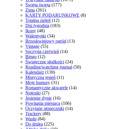
Święta święta
(177)
Zima
(261)
KARTY PODARUNKOWE
(8)
Totalna zieleń
(12)
Dni tygodnia
(183)
Ikony
(48)
Walentynki
(34)
Brzoskwiniowy ogród
(13)
Vintage
(55)
Soczysta czerwień
(14)
Bingo
(12)
Świąteczne słodkości
(24)
Reading/watching journal
(50)
Kalendarz
(139)
Mistyczna jesień
(11)
Moje humory
(31)
Romantyczne akwarele
(14)
Notesiki
(27)
Jesienne dynie
(16)
Powitania miesiąca
(106)
Oczytane słoneczniki
(14)
Trackery
(88)
Washi
(84)
Do druku
(225)