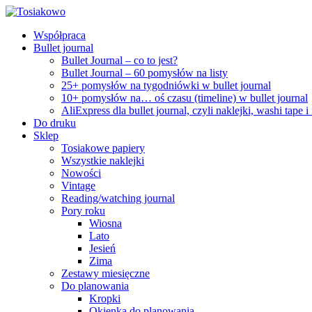
Współpraca
Bullet journal
Bullet Journal – co to jest?
Bullet Journal – 60 pomysłów na listy
25+ pomysłów na tygodniówki w bullet journal
10+ pomysłów na… oś czasu (timeline) w bullet journal
AliExpress dla bullet journal, czyli naklejki, washi tape i
Do druku
Sklep
Tosiakowe papiery
Wszystkie naklejki
Nowości
Vintage
Reading/watching journal
Pory roku
Wiosna
Lato
Jesień
Zima
Zestawy miesięczne
Do planowania
Kropki
Okienka do planowania