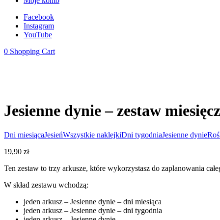
Moje konto
Facebook
Instagram
YouTube
0
Shopping Cart
Jesienne dynie – zestaw miesięc
Dni miesiąca
Jesień
Wszystkie naklejki
Dni tygodnia
Jesienne dynie
Roś
19,90
zł
Ten zestaw to trzy arkusze, które wykorzystasz do zaplanowania całe
W skład zestawu wchodzą:
jeden arkusz – Jesienne dynie – dni miesiąca
jeden arkusz – Jesienne dynie – dni tygodnia
jeden arkusz – Jesienne dynie