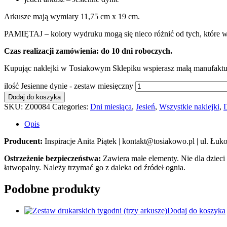
Arkusze mają wymiary 11,75 cm x 19 cm.
PAMIĘTAJ – kolory wydruku mogą się nieco różnić od tych, które wi
Czas realizacji zamówienia: do 10 dni roboczych.
Kupując naklejki w Tosiakowym Sklepiku wspierasz małą manufakturę
ilość Jesienne dynie - zestaw miesięczny
Dodaj do koszyka
SKU:
Z00084
Categories:
Dni miesiąca
,
Jesień
,
Wszystkie naklejki
,
D
Opis
Producent:
Inspiracje Anita Piątek | kontakt@tosiakowo.pl | ul. Ł
Ostrzeżenie bezpieczeństwa:
Zawiera małe elementy. Nie dla dzieci
łatwopalny. Należy trzymać go z daleka od źródeł ognia.
Podobne produkty
Dodaj do koszyka