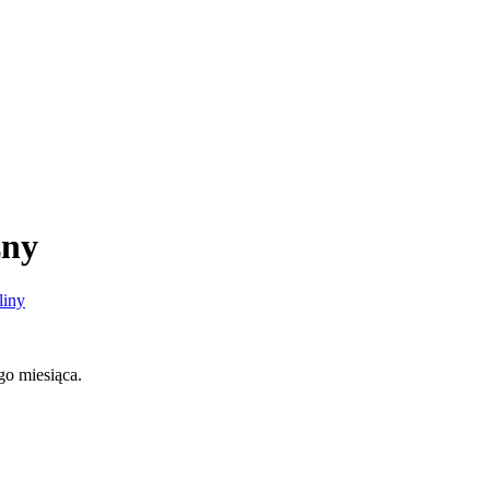
zny
liny
go miesiąca.