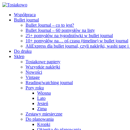
Współpraca
Bullet journal
Bullet Journal – co to jest?
Bullet Journal – 60 pomysłów na listy
25+ pomysłów na tygodniówki w bullet journal
10+ pomysłów na… oś czasu (timeline) w bullet journal
AliExpress dla bullet journal, czyli naklejki, washi tape i
Do druku
Sklep
Tosiakowe papiery
Wszystkie naklejki
Nowości
Vintage
Reading/watching journal
Pory roku
Wiosna
Lato
Jesień
Zima
Zestawy miesięczne
Do planowania
Kropki
Okienka do planowania