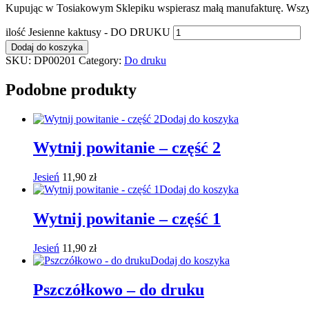
Kupując w Tosiakowym Sklepiku wspierasz małą manufakturę. Wszyst
ilość Jesienne kaktusy - DO DRUKU
Dodaj do koszyka
SKU:
DP00201
Category:
Do druku
Podobne produkty
Dodaj do koszyka
Wytnij powitanie – część 2
Jesień
11,90
zł
Dodaj do koszyka
Wytnij powitanie – część 1
Jesień
11,90
zł
Dodaj do koszyka
Pszczółkowo – do druku