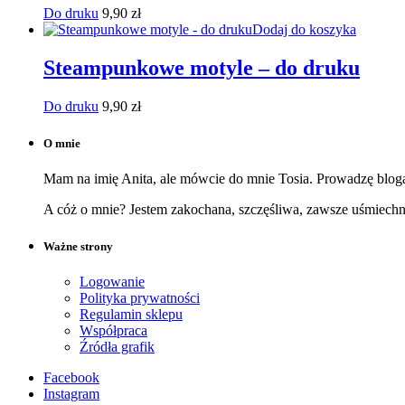
Do druku
9,90
zł
Dodaj do koszyka
Steampunkowe motyle – do druku
Do druku
9,90
zł
O mnie
Mam na imię Anita, ale mówcie do mnie Tosia. Prowadzę bloga,
A cóż o mnie? Jestem zakochana, szczęśliwa, zawsze uśmiech
Ważne strony
Logowanie
Polityka prywatności
Regulamin sklepu
Współpraca
Źródła grafik
Facebook
Instagram