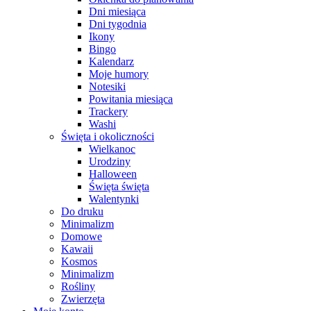
Dni miesiąca
Dni tygodnia
Ikony
Bingo
Kalendarz
Moje humory
Notesiki
Powitania miesiąca
Trackery
Washi
Święta i okoliczności
Wielkanoc
Urodziny
Halloween
Święta święta
Walentynki
Do druku
Minimalizm
Domowe
Kawaii
Kosmos
Minimalizm
Rośliny
Zwierzęta