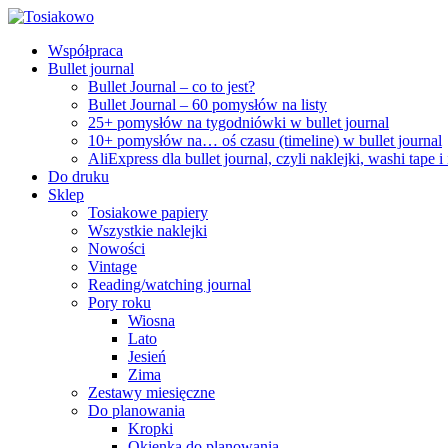
Współpraca
Bullet journal
Bullet Journal – co to jest?
Bullet Journal – 60 pomysłów na listy
25+ pomysłów na tygodniówki w bullet journal
10+ pomysłów na… oś czasu (timeline) w bullet journal
AliExpress dla bullet journal, czyli naklejki, washi tape i
Do druku
Sklep
Tosiakowe papiery
Wszystkie naklejki
Nowości
Vintage
Reading/watching journal
Pory roku
Wiosna
Lato
Jesień
Zima
Zestawy miesięczne
Do planowania
Kropki
Okienka do planowania