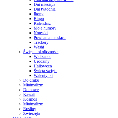
Dni miesiąca
Dni tygodnia
Ikony
Bingo
Kalendarz
Moje humory
Notesiki
Powitania miesiąca
Trackery
Washi
Święta i okoliczności
Wielkanoc
Urodziny
Halloween
Święta święta
Walentynki
Do druku
Minimalizm
Domowe
Kawaii
Kosmos
Minimalizm
Rośliny
Zwierzęta