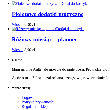
Dodaj do koszyka
Fioletowe dodatki muzyczne
Wiosna
9,90
zł
Dodaj do koszyka
Różowy miesiąc – planner
Wiosna
8,90
zł
O mnie
Mam na imię Anita, ale mówcie do mnie Tosia. Prowadzę bloga,
A cóż o mnie? Jestem zakochana, szczęśliwa, zawsze uśmiech
Ważne strony
Logowanie
Polityka prywatności
Regulamin sklepu