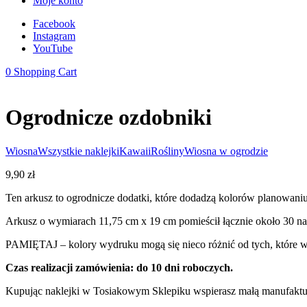
Moje konto
Facebook
Instagram
YouTube
0
Shopping Cart
Ogrodnicze ozdobniki
Wiosna
Wszystkie naklejki
Kawaii
Rośliny
Wiosna w ogrodzie
9,90
zł
Ten arkusz to ogrodnicze dodatki, które dodadzą kolorów planowaniu
Arkusz o wymiarach 11,75 cm x 19 cm pomieścił łącznie około 30 na
PAMIĘTAJ – kolory wydruku mogą się nieco różnić od tych, które wi
Czas realizacji zamówienia: do 10 dni roboczych.
Kupując naklejki w Tosiakowym Sklepiku wspierasz małą manufakturę