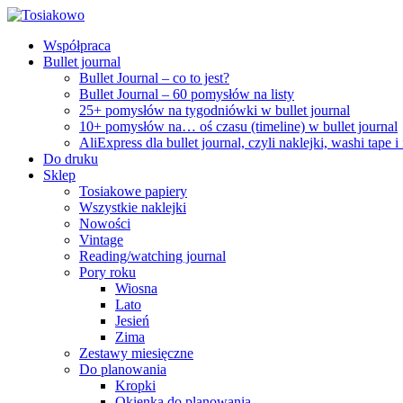
Współpraca
Bullet journal
Bullet Journal – co to jest?
Bullet Journal – 60 pomysłów na listy
25+ pomysłów na tygodniówki w bullet journal
10+ pomysłów na… oś czasu (timeline) w bullet journal
AliExpress dla bullet journal, czyli naklejki, washi tape i
Do druku
Sklep
Tosiakowe papiery
Wszystkie naklejki
Nowości
Vintage
Reading/watching journal
Pory roku
Wiosna
Lato
Jesień
Zima
Zestawy miesięczne
Do planowania
Kropki
Okienka do planowania