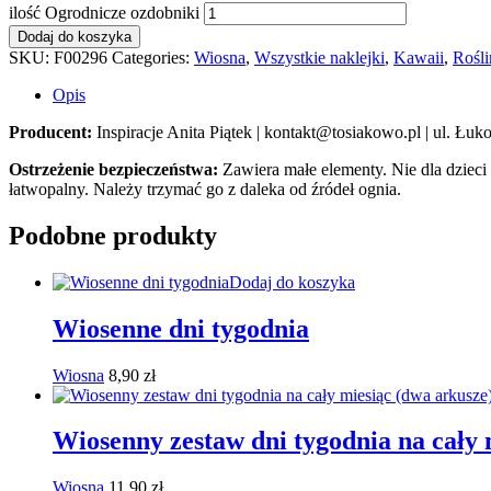
ilość Ogrodnicze ozdobniki
Dodaj do koszyka
SKU:
F00296
Categories:
Wiosna
,
Wszystkie naklejki
,
Kawaii
,
Rośli
Opis
Producent:
Inspiracje Anita Piątek | kontakt@tosiakowo.pl | ul. Ł
Ostrzeżenie bezpieczeństwa:
Zawiera małe elementy. Nie dla dzieci
łatwopalny. Należy trzymać go z daleka od źródeł ognia.
Podobne produkty
Dodaj do koszyka
Wiosenne dni tygodnia
Wiosna
8,90
zł
Wiosenny zestaw dni tygodnia na cały 
Wiosna
11,90
zł