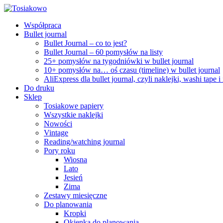
Współpraca
Bullet journal
Bullet Journal – co to jest?
Bullet Journal – 60 pomysłów na listy
25+ pomysłów na tygodniówki w bullet journal
10+ pomysłów na… oś czasu (timeline) w bullet journal
AliExpress dla bullet journal, czyli naklejki, washi tape i
Do druku
Sklep
Tosiakowe papiery
Wszystkie naklejki
Nowości
Vintage
Reading/watching journal
Pory roku
Wiosna
Lato
Jesień
Zima
Zestawy miesięczne
Do planowania
Kropki
Okienka do planowania