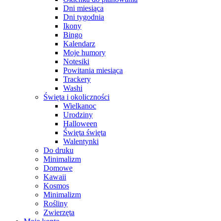
Dni miesiąca
Dni tygodnia
Ikony
Bingo
Kalendarz
Moje humory
Notesiki
Powitania miesiąca
Trackery
Washi
Święta i okoliczności
Wielkanoc
Urodziny
Halloween
Święta święta
Walentynki
Do druku
Minimalizm
Domowe
Kawaii
Kosmos
Minimalizm
Rośliny
Zwierzęta