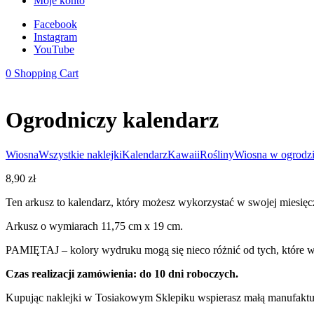
Moje konto
Facebook
Instagram
YouTube
0
Shopping Cart
Ogrodniczy kalendarz
Wiosna
Wszystkie naklejki
Kalendarz
Kawaii
Rośliny
Wiosna w ogrodz
8,90
zł
Ten arkusz to kalendarz, który możesz wykorzystać w swojej miesięc
Arkusz o wymiarach 11,75 cm x 19 cm.
PAMIĘTAJ – kolory wydruku mogą się nieco różnić od tych, które wi
Czas realizacji zamówienia: do 10 dni roboczych.
Kupując naklejki w Tosiakowym Sklepiku wspierasz małą manufakturę