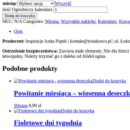
miesiąc
Wyczyść
ilość Ogrodniczy kalendarz
Dodaj do koszyka
SKU:
N/A
Categories:
Wiosna
,
Wszystkie naklejki
,
Kalendarz
,
Kawa
Opis
Producent:
Inspiracje Anita Piątek | kontakt@tosiakowo.pl | ul. Ł
Ostrzeżenie bezpieczeństwa:
Zawiera małe elementy. Nie dla dzieci
łatwopalny. Należy trzymać go z daleka od źródeł ognia.
Podobne produkty
Dodaj do koszyka
Powitanie miesiąca – wiosenna desecz
Wiosna
8,90
zł
Dodaj do koszyka
Fioletowe dni tygodnia