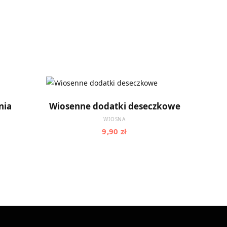
C
a
A
DODAJ DO KOSZYKA
nia
Wiosenne dodatki deseczkowe
r
WIOSNA
9,90
zł
t