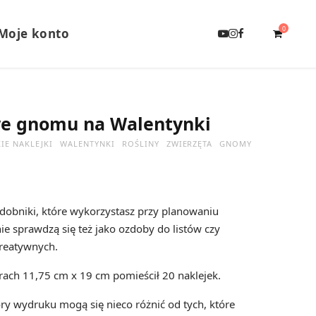
0
Moje konto
Y
I
F
o
n
a
u
s
c
T
t
e
u
a
b
b
g
o
e
r
o
S
a
k
we gnomu na Walentynki
m
IE NAKLEJKI
WALENTYNKI
ROŚLINY
ZWIERZĘTA
GNOMY
h
zdobniki, które wykorzystasz przy planowaniu
ie sprawdzą się też jako ozdoby do listów czy
o
reatywnych.
ach 11,75 cm x 19 cm pomieścił 20 naklejek.
ry wydruku mogą się nieco różnić od tych, które
p