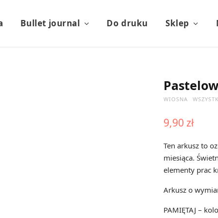
a
Bullet journal
Do druku
Sklep
Pastelo
WIOSNA
WSZYSTK
9,90
zł
Ten arkusz to o
miesiąca. Świetn
elementy prac k
Arkusz o wymiar
PAMIĘTAJ – kolo