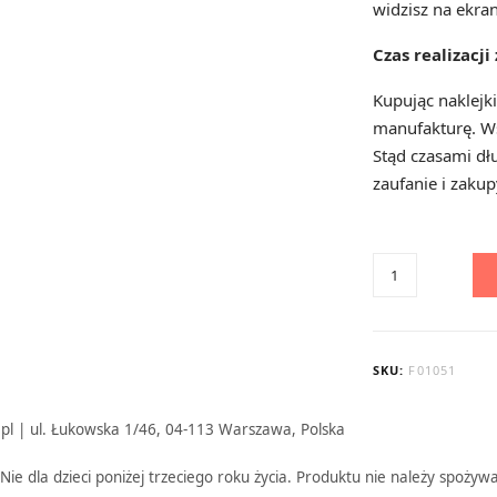
widzisz na ekran
Czas realizacj
Kupując naklejk
manufakturę. Ws
Stąd czasami dłu
zaufanie i zakup
ilość
Pastelowe
gnomu
na
SKU:
F01051
Walentynki
.pl | ul. Łukowska 1/46, 04-113 Warszawa, Polska
ie dla dzieci poniżej trzeciego roku życia. Produktu nie należy spożyw