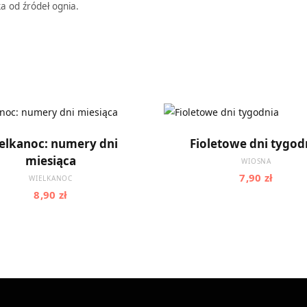
a od źródeł ognia.
DODAJ DO KOSZYKA
DODAJ DO KOSZYK
elkanoc: numery dni
Fioletowe dni tygod
miesiąca
WIOSNA
7,90
zł
WIELKANOC
8,90
zł