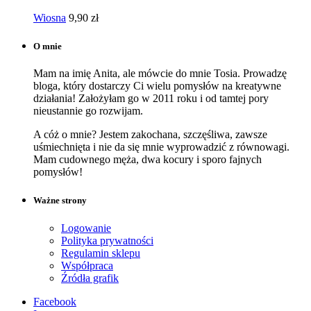
Wiosna
9,90
zł
O mnie
Mam na imię Anita, ale mówcie do mnie Tosia. Prowadzę
bloga, który dostarczy Ci wielu pomysłów na kreatywne
działania! Założyłam go w 2011 roku i od tamtej pory
nieustannie go rozwijam.
A cóż o mnie? Jestem zakochana, szczęśliwa, zawsze
uśmiechnięta i nie da się mnie wyprowadzić z równowagi.
Mam cudownego męża, dwa kocury i sporo fajnych
pomysłów!
Ważne strony
Logowanie
Polityka prywatności
Regulamin sklepu
Współpraca
Źródła grafik
Facebook