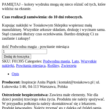
PAMIĘTAJ – kolory wydruku mogą się nieco różnić od tych, które
widzisz na ekranie.
Czas realizacji zamówienia: do 10 dni roboczych.
Kupując naklejki w Tosiakowym Sklepiku wspierasz małą
manufakturę. Wszystkie arkusze składam, drukuję i wycinam sama.
Stąd czasami dłuższy czas oczekiwania. Bardzo dziękuję Ci za
zaufanie i zakupy!
ilość Podwodna magia - powitanie miesiąca
Dodaj do koszyka
SKU:
F01395
Categories:
Podwodna magia
,
Lato
,
Wszystkie
naklejki
,
Powitania miesiąca
,
Rośliny
,
Zwierzęta
Opis
Producent:
Inspiracje Anita Piątek | kontakt@tosiakowo.pl | ul.
Łukowska 1/46, 04-113 Warszawa, Polska
Ostrzeżenie bezpieczeństwa:
Zawiera małe elementy. Nie dla
dzieci poniżej trzeciego roku życia. Produktu nie należy spożywać.
W przypadku połknięcia należy skontaktować się z lekarzem.
Produkt łatwopalny. Należy trzymać go z daleka od źródeł ognia.