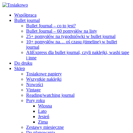
Współpraca
Bullet journal
Bullet Journal – co to jest?
Bullet Journal – 60 pomysłów na listy
25+ pomysłów na tygodniówki w bullet journal
10+ pomysłów na… oś czasu (timeline) w bullet
journal
AliExpress dla bullet journal, czyli naklejki, washi tape
i inne
Do druku
Sklep
Tosiakowe papiery
Wszystkie naklejki
Nowości
Vintage
Reading/watching journal
Pory roku
Wiosna
Lato
Jesień
Zima
Zestawy miesięczne
Do planowania