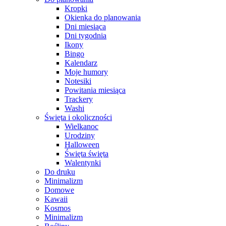
Kropki
Okienka do planowania
Dni miesiąca
Dni tygodnia
Ikony
Bingo
Kalendarz
Moje humory
Notesiki
Powitania miesiąca
Trackery
Washi
Święta i okoliczności
Wielkanoc
Urodziny
Halloween
Święta święta
Walentynki
Do druku
Minimalizm
Domowe
Kawaii
Kosmos
Minimalizm