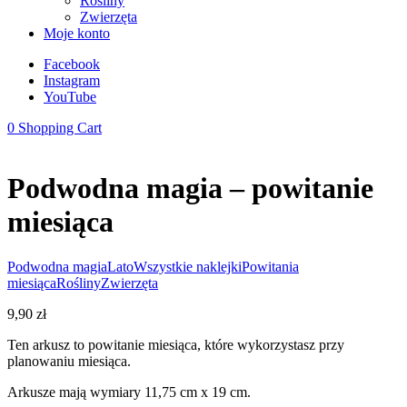
Rośliny
Zwierzęta
Moje konto
Facebook
Instagram
YouTube
0
Shopping Cart
Podwodna magia – powitanie
miesiąca
Podwodna magia
Lato
Wszystkie naklejki
Powitania
miesiąca
Rośliny
Zwierzęta
9,90
zł
Ten arkusz to powitanie miesiąca, które wykorzystasz przy
planowaniu miesiąca.
Arkusze mają wymiary 11,75 cm x 19 cm.