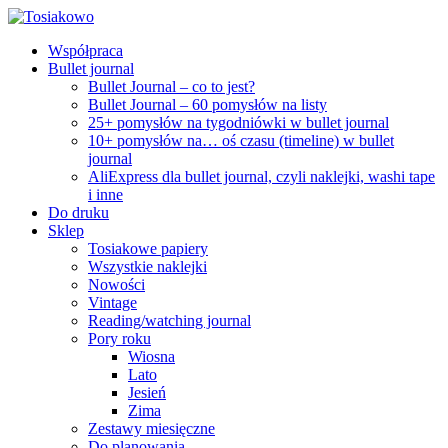
Współpraca
Bullet journal
Bullet Journal – co to jest?
Bullet Journal – 60 pomysłów na listy
25+ pomysłów na tygodniówki w bullet journal
10+ pomysłów na… oś czasu (timeline) w bullet
journal
AliExpress dla bullet journal, czyli naklejki, washi tape
i inne
Do druku
Sklep
Tosiakowe papiery
Wszystkie naklejki
Nowości
Vintage
Reading/watching journal
Pory roku
Wiosna
Lato
Jesień
Zima
Zestawy miesięczne
Do planowania