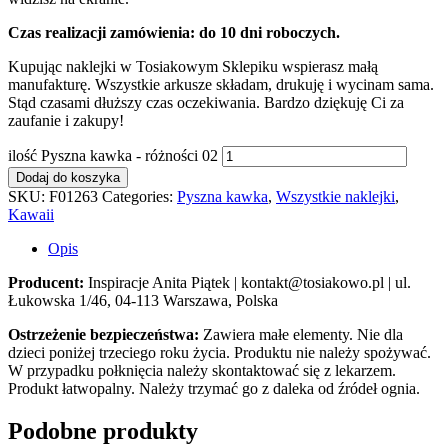
Czas realizacji zamówienia: do 10 dni roboczych.
Kupując naklejki w Tosiakowym Sklepiku wspierasz małą
manufakturę. Wszystkie arkusze składam, drukuję i wycinam sama.
Stąd czasami dłuższy czas oczekiwania. Bardzo dziękuję Ci za
zaufanie i zakupy!
ilość Pyszna kawka - różności 02
Dodaj do koszyka
SKU:
F01263
Categories:
Pyszna kawka
,
Wszystkie naklejki
,
Kawaii
Opis
Producent:
Inspiracje Anita Piątek | kontakt@tosiakowo.pl | ul.
Łukowska 1/46, 04-113 Warszawa, Polska
Ostrzeżenie bezpieczeństwa:
Zawiera małe elementy. Nie dla
dzieci poniżej trzeciego roku życia. Produktu nie należy spożywać.
W przypadku połknięcia należy skontaktować się z lekarzem.
Produkt łatwopalny. Należy trzymać go z daleka od źródeł ognia.
Podobne produkty