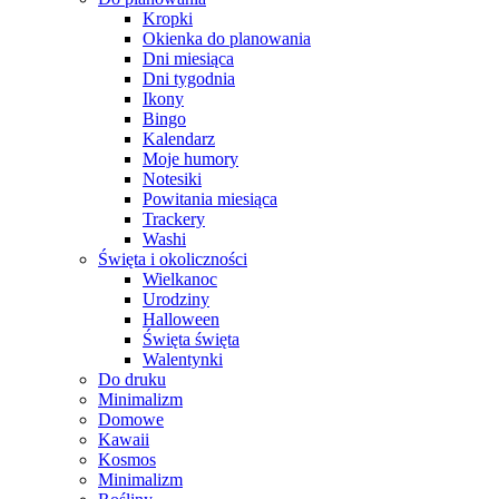
Kropki
Okienka do planowania
Dni miesiąca
Dni tygodnia
Ikony
Bingo
Kalendarz
Moje humory
Notesiki
Powitania miesiąca
Trackery
Washi
Święta i okoliczności
Wielkanoc
Urodziny
Halloween
Święta święta
Walentynki
Do druku
Minimalizm
Domowe
Kawaii
Kosmos
Minimalizm