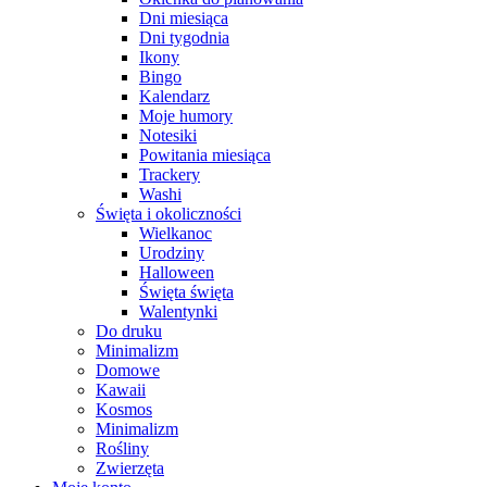
Dni miesiąca
Dni tygodnia
Ikony
Bingo
Kalendarz
Moje humory
Notesiki
Powitania miesiąca
Trackery
Washi
Święta i okoliczności
Wielkanoc
Urodziny
Halloween
Święta święta
Walentynki
Do druku
Minimalizm
Domowe
Kawaii
Kosmos
Minimalizm
Rośliny
Zwierzęta