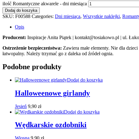
ilość Romantyczne akwarele - dni miesiąca
Dodaj do koszyka
SKU:
F00588
Categories:
Dni miesiąca
,
Wszystkie naklejki
,
Romanty
Opis
Producent:
Inspiracje Anita Piątek | kontakt@tosiakowo.pl | ul. Ł
Ostrzeżenie bezpieczeństwa:
Zawiera małe elementy. Nie dla dzieci
łatwopalny. Należy trzymać go z daleka od źródeł ognia.
Podobne produkty
Dodaj do koszyka
Halloweenowe girlandy
Jesień
9,90
zł
Dodaj do koszyka
Wędkarskie ozdobniki
Wiosna
9,90
zł