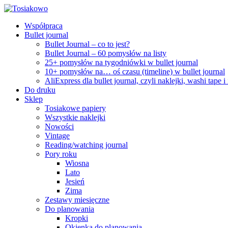
Współpraca
Bullet journal
Bullet Journal – co to jest?
Bullet Journal – 60 pomysłów na listy
25+ pomysłów na tygodniówki w bullet journal
10+ pomysłów na… oś czasu (timeline) w bullet journal
AliExpress dla bullet journal, czyli naklejki, washi tape i
Do druku
Sklep
Tosiakowe papiery
Wszystkie naklejki
Nowości
Vintage
Reading/watching journal
Pory roku
Wiosna
Lato
Jesień
Zima
Zestawy miesięczne
Do planowania
Kropki
Okienka do planowania