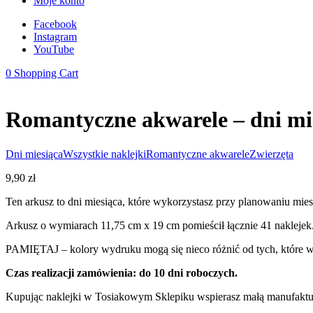
Moje konto
Facebook
Instagram
YouTube
0
Shopping Cart
Romantyczne akwarele – dni mi
Dni miesiąca
Wszystkie naklejki
Romantyczne akwarele
Zwierzęta
9,90
zł
Ten arkusz to dni miesiąca, które wykorzystasz przy planowaniu mie
Arkusz o wymiarach 11,75 cm x 19 cm pomieścił łącznie 41 naklejek
PAMIĘTAJ – kolory wydruku mogą się nieco różnić od tych, które wi
Czas realizacji zamówienia: do 10 dni roboczych.
Kupując naklejki w Tosiakowym Sklepiku wspierasz małą manufakturę