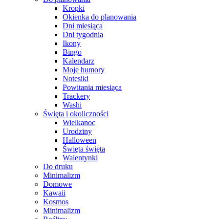
Kropki
Okienka do planowania
Dni miesiąca
Dni tygodnia
Ikony
Bingo
Kalendarz
Moje humory
Notesiki
Powitania miesiąca
Trackery
Washi
Święta i okoliczności
Wielkanoc
Urodziny
Halloween
Święta święta
Walentynki
Do druku
Minimalizm
Domowe
Kawaii
Kosmos
Minimalizm