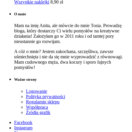
Wszystkie naklejki
8,90
zł
O mnie
Mam na imię Anita, ale mówcie do mnie Tosia. Prowadzę
bloga, który dostarczy Ci wielu pomysłów na kreatywne
działania! Założyłam go w 2011 roku i od tamtej pory
nieustannie go rozwijam.
A cóż o mnie? Jestem zakochana, szczęśliwa, zawsze
uśmiechnięta i nie da się mnie wyprowadzić z równowagi.
Mam cudownego męża, dwa kocury i sporo fajnych
pomysłów!
Ważne strony
Logowanie
Polityka prywatności
Regulamin sklepu
Współpraca
Źródła grafik
Facebook
Instagram