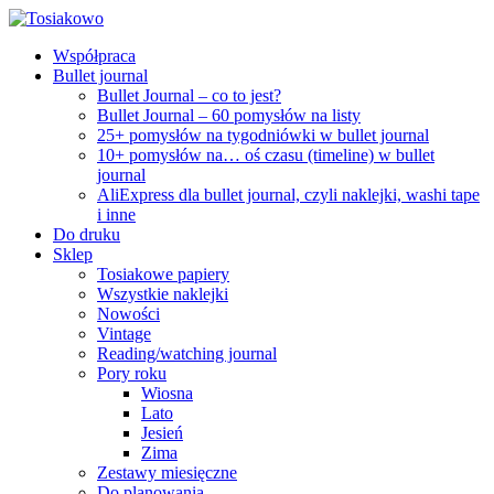
Współpraca
Bullet journal
Bullet Journal – co to jest?
Bullet Journal – 60 pomysłów na listy
25+ pomysłów na tygodniówki w bullet journal
10+ pomysłów na… oś czasu (timeline) w bullet
journal
AliExpress dla bullet journal, czyli naklejki, washi tape
i inne
Do druku
Sklep
Tosiakowe papiery
Wszystkie naklejki
Nowości
Vintage
Reading/watching journal
Pory roku
Wiosna
Lato
Jesień
Zima
Zestawy miesięczne
Do planowania