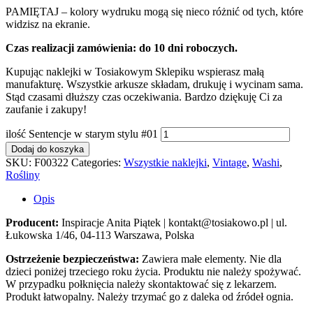
PAMIĘTAJ – kolory wydruku mogą się nieco różnić od tych, które
widzisz na ekranie.
Czas realizacji zamówienia: do 10 dni roboczych.
Kupując naklejki w Tosiakowym Sklepiku wspierasz małą
manufakturę. Wszystkie arkusze składam, drukuję i wycinam sama.
Stąd czasami dłuższy czas oczekiwania. Bardzo dziękuję Ci za
zaufanie i zakupy!
ilość Sentencje w starym stylu #01
Dodaj do koszyka
SKU:
F00322
Categories:
Wszystkie naklejki
,
Vintage
,
Washi
,
Rośliny
Opis
Producent:
Inspiracje Anita Piątek | kontakt@tosiakowo.pl | ul.
Łukowska 1/46, 04-113 Warszawa, Polska
Ostrzeżenie bezpieczeństwa:
Zawiera małe elementy. Nie dla
dzieci poniżej trzeciego roku życia. Produktu nie należy spożywać.
W przypadku połknięcia należy skontaktować się z lekarzem.
Produkt łatwopalny. Należy trzymać go z daleka od źródeł ognia.