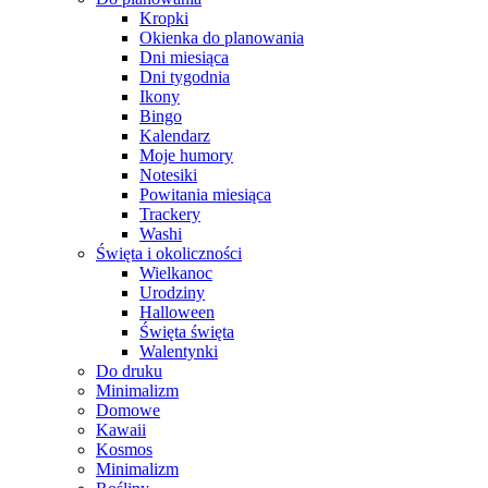
Kropki
Okienka do planowania
Dni miesiąca
Dni tygodnia
Ikony
Bingo
Kalendarz
Moje humory
Notesiki
Powitania miesiąca
Trackery
Washi
Święta i okoliczności
Wielkanoc
Urodziny
Halloween
Święta święta
Walentynki
Do druku
Minimalizm
Domowe
Kawaii
Kosmos
Minimalizm