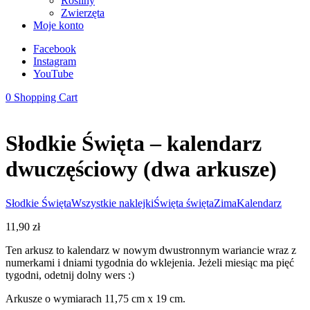
Rośliny
Zwierzęta
Moje konto
Facebook
Instagram
YouTube
0
Shopping Cart
Słodkie Święta – kalendarz
dwuczęściowy (dwa arkusze)
Słodkie Święta
Wszystkie naklejki
Święta święta
Zima
Kalendarz
11,90
zł
Ten arkusz to kalendarz w nowym dwustronnym wariancie wraz z
numerkami i dniami tygodnia do wklejenia. Jeżeli miesiąc ma pięć
tygodni, odetnij dolny wers :)
Arkusze o wymiarach 11,75 cm x 19 cm.