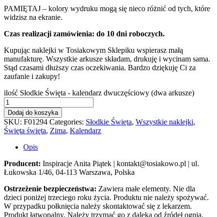
PAMIĘTAJ – kolory wydruku mogą się nieco różnić od tych, które
widzisz na ekranie.
Czas realizacji zamówienia: do 10 dni roboczych.
Kupując naklejki w Tosiakowym Sklepiku wspierasz małą
manufakturę. Wszystkie arkusze składam, drukuję i wycinam sama.
Stąd czasami dłuższy czas oczekiwania. Bardzo dziękuję Ci za
zaufanie i zakupy!
ilość Słodkie Święta - kalendarz dwuczęściowy (dwa arkusze)
Dodaj do koszyka
SKU:
F01294
Categories:
Słodkie Święta
,
Wszystkie naklejki
,
Święta święta
,
Zima
,
Kalendarz
Opis
Producent:
Inspiracje Anita Piątek | kontakt@tosiakowo.pl | ul.
Łukowska 1/46, 04-113 Warszawa, Polska
Ostrzeżenie bezpieczeństwa:
Zawiera małe elementy. Nie dla
dzieci poniżej trzeciego roku życia. Produktu nie należy spożywać.
W przypadku połknięcia należy skontaktować się z lekarzem.
Produkt łatwopalny. Należy trzymać go z daleka od źródeł ognia.