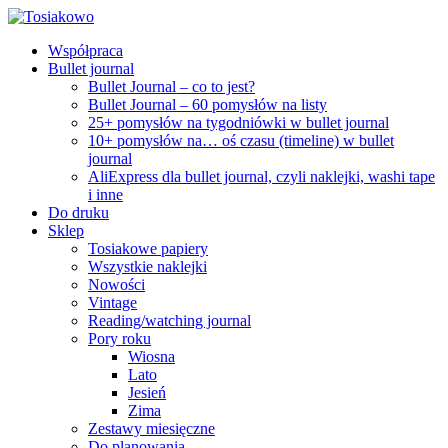
Współpraca
Bullet journal
Bullet Journal – co to jest?
Bullet Journal – 60 pomysłów na listy
25+ pomysłów na tygodniówki w bullet journal
10+ pomysłów na… oś czasu (timeline) w bullet
journal
AliExpress dla bullet journal, czyli naklejki, washi tape
i inne
Do druku
Sklep
Tosiakowe papiery
Wszystkie naklejki
Nowości
Vintage
Reading/watching journal
Pory roku
Wiosna
Lato
Jesień
Zima
Zestawy miesięczne
Do planowania