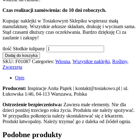
Czas realizacji zamówienia: do 10 dni roboczych.
Kupując naklejki w Tosiakowym Sklepiku wspierasz małą
manufakturę. Wszystkie arkusze składam, drukuję i wycinam sama.
Stąd czasami dłuższy czas oczekiwania. Bardzo dziękuję Ci za
zaufanie i zakupy!
ilość Słodkie tulipany
Dodaj do koszyka
SKU:
F01087
Categories:
Wiosna
,
Wszystkie naklejki
,
Rośliny
,
Zwierzęta
Opis
Producent:
Inspiracje Anita Piątek | kontakt@tosiakowo.pl | ul.
Łukowska 1/46, 04-113 Warszawa, Polska
Ostrzeżenie bezpieczeństwa:
Zawiera małe elementy. Nie dla
dzieci poniżej trzeciego roku życia. Produktu nie należy spożywać.
W przypadku połknięcia należy skontaktować się z lekarzem.
Produkt łatwopalny. Należy trzymać go z daleka od źródeł ognia.
Podobne produkty