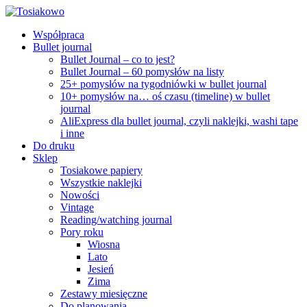
Współpraca
Bullet journal
Bullet Journal – co to jest?
Bullet Journal – 60 pomysłów na listy
25+ pomysłów na tygodniówki w bullet journal
10+ pomysłów na… oś czasu (timeline) w bullet
journal
AliExpress dla bullet journal, czyli naklejki, washi tape
i inne
Do druku
Sklep
Tosiakowe papiery
Wszystkie naklejki
Nowości
Vintage
Reading/watching journal
Pory roku
Wiosna
Lato
Jesień
Zima
Zestawy miesięczne
Do planowania