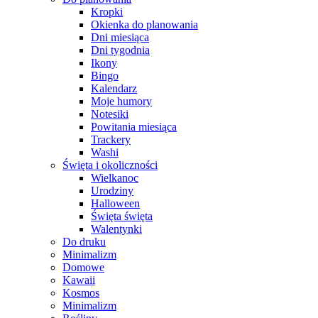
Kropki
Okienka do planowania
Dni miesiąca
Dni tygodnia
Ikony
Bingo
Kalendarz
Moje humory
Notesiki
Powitania miesiąca
Trackery
Washi
Święta i okoliczności
Wielkanoc
Urodziny
Halloween
Święta święta
Walentynki
Do druku
Minimalizm
Domowe
Kawaii
Kosmos
Minimalizm