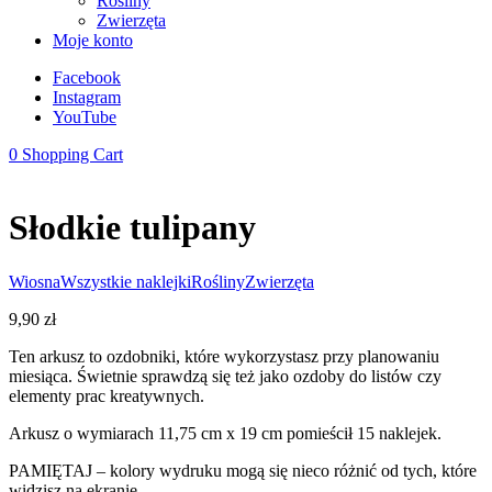
Rośliny
Zwierzęta
Moje konto
Facebook
Instagram
YouTube
0
Shopping Cart
Słodkie tulipany
Wiosna
Wszystkie naklejki
Rośliny
Zwierzęta
9,90
zł
Ten arkusz to ozdobniki, które wykorzystasz przy planowaniu
miesiąca. Świetnie sprawdzą się też jako ozdoby do listów czy
elementy prac kreatywnych.
Arkusz o wymiarach 11,75 cm x 19 cm pomieścił 15 naklejek.
PAMIĘTAJ – kolory wydruku mogą się nieco różnić od tych, które
widzisz na ekranie.