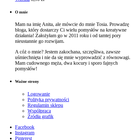
O mnie
Mam na imię Anita, ale mówcie do mnie Tosia. Prowadzę
bloga, który dostarczy Ci wielu pomysłów na kreatywne
działania! Założyłam go w 2011 roku i od tamtej pory
nieustannie go rozwijam.
A cóż o mnie? Jestem zakochana, szczęśliwa, zawsze
uśmiechnięta i nie da się mnie wyprowadzić z równowagi.
Mam cudownego męża, dwa kocury i sporo fajnych
pomysłów!
Ważne strony
Logowanie
Polityka prywatności
Regulamin sklepu
Współpraca
Źródła grafik
Facebook
Instagram
Pinterest