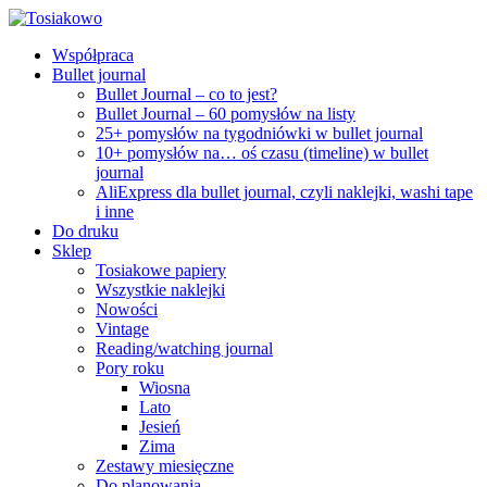
Współpraca
Bullet journal
Bullet Journal – co to jest?
Bullet Journal – 60 pomysłów na listy
25+ pomysłów na tygodniówki w bullet journal
10+ pomysłów na… oś czasu (timeline) w bullet
journal
AliExpress dla bullet journal, czyli naklejki, washi tape
i inne
Do druku
Sklep
Tosiakowe papiery
Wszystkie naklejki
Nowości
Vintage
Reading/watching journal
Pory roku
Wiosna
Lato
Jesień
Zima
Zestawy miesięczne
Do planowania