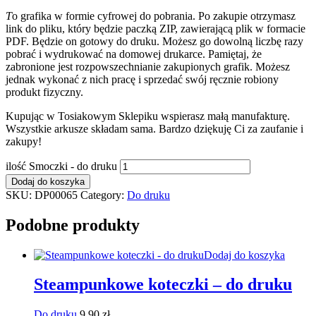
T
o grafika w formie cyfrowej do pobrania. Po zakupie otrzymasz
link do pliku, który będzie paczką ZIP, zawierającą plik w formacie
PDF. Będzie on gotowy do druku. Możesz go dowolną liczbę razy
pobrać i wydrukować na domowej drukarce. Pamiętaj, że
zabronione jest rozpowszechnianie zakupionych grafik. Możesz
jednak wykonać z nich pracę i sprzedać swój ręcznie robiony
produkt fizyczny.
Kupując w Tosiakowym Sklepiku wspierasz małą manufakturę.
Wszystkie arkusze składam sama. Bardzo dziękuję Ci za zaufanie i
zakupy!
ilość Smoczki - do druku
Dodaj do koszyka
SKU:
DP00065
Category:
Do druku
Podobne produkty
Dodaj do koszyka
Steampunkowe koteczki – do druku
Do druku
9,90
zł