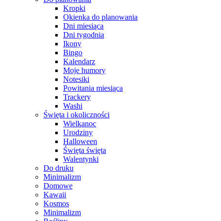
Kropki
Okienka do planowania
Dni miesiąca
Dni tygodnia
Ikony
Bingo
Kalendarz
Moje humory
Notesiki
Powitania miesiąca
Trackery
Washi
Święta i okoliczności
Wielkanoc
Urodziny
Halloween
Święta święta
Walentynki
Do druku
Minimalizm
Domowe
Kawaii
Kosmos
Minimalizm