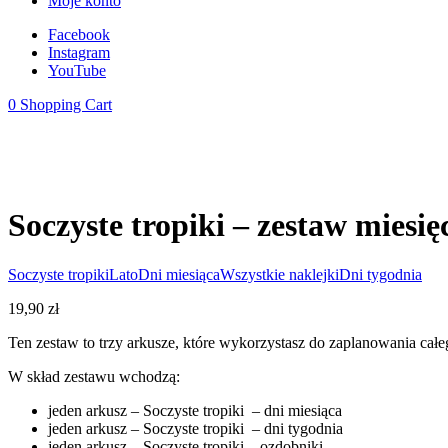
Moje konto
Facebook
Instagram
YouTube
0
Shopping Cart
Soczyste tropiki – zestaw miesię
Soczyste tropiki
Lato
Dni miesiąca
Wszystkie naklejki
Dni tygodnia
19,90
zł
Ten zestaw to trzy arkusze, które wykorzystasz do zaplanowania całe
W skład zestawu wchodzą:
jeden arkusz – Soczyste tropiki – dni miesiąca
jeden arkusz – Soczyste tropiki – dni tygodnia
jeden arkusz – Soczyste tropiki – ozdobniki