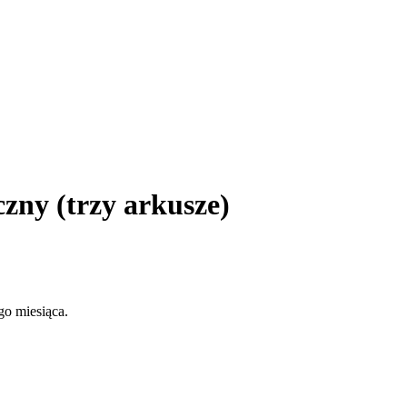
czny (trzy arkusze)
go miesiąca.