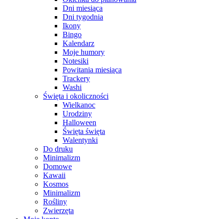
Dni miesiąca
Dni tygodnia
Ikony
Bingo
Kalendarz
Moje humory
Notesiki
Powitania miesiąca
Trackery
Washi
Święta i okoliczności
Wielkanoc
Urodziny
Halloween
Święta święta
Walentynki
Do druku
Minimalizm
Domowe
Kawaii
Kosmos
Minimalizm
Rośliny
Zwierzęta