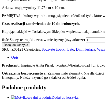
Arkusze mają wymiary 11,75 cm x 19 cm.
PAMIĘTAJ – kolory wydruku mogą się nieco różnić od tych, które wi
Czas realizacji zamówienia: do 10 dni roboczych.
Kupując naklejki w Tosiakowym Sklepiku wspierasz małą manufakturę
ilość Soczyste tropiki - zestaw miesięczny (trzy arkusze)
Dodaj do koszyka
SKU:
Z00121
Categories:
Soczyste tropiki
,
Lato
,
Dni miesiąca
,
Wszys
Opis
Producent:
Inspiracje Anita Piątek | kontakt@tosiakowo.pl | ul. Ł
Ostrzeżenie bezpieczeństwa:
Zawiera małe elementy. Nie dla dzieci
łatwopalny. Należy trzymać go z daleka od źródeł ognia.
Podobne produkty
Dodaj do koszyka