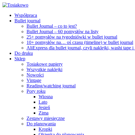
Współpraca
Bullet journal
Bullet Journal – co to jest?
Bullet Journal – 60 pomysłów na listy
25+ pomysłów na tygodniówki w bullet journal
10+ pomysłów na… oś czasu (timeline) w bullet journal
AliExpress dla bullet journal, czyli naklejki, washi tape i
Do druku
Sklep
Tosiakowe papiery
Wszystkie naklejki
Nowości
Vintage
Reading/watching journal
Pory roku
Wiosna
Lato
Jesień
Zima
Zestawy miesięczne
Do planowania
Kropki
Okienka do planowania