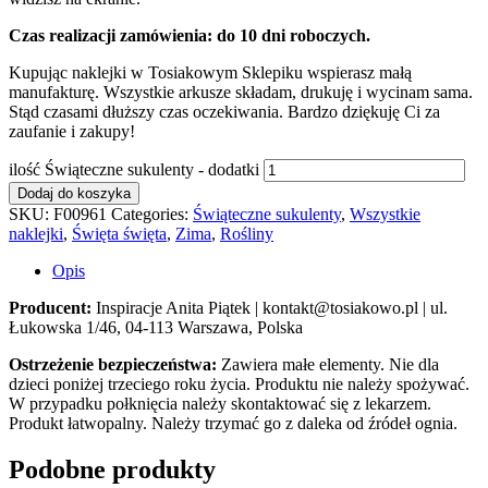
Czas realizacji zamówienia: do 10 dni roboczych.
Kupując naklejki w Tosiakowym Sklepiku wspierasz małą
manufakturę. Wszystkie arkusze składam, drukuję i wycinam sama.
Stąd czasami dłuższy czas oczekiwania. Bardzo dziękuję Ci za
zaufanie i zakupy!
ilość Świąteczne sukulenty - dodatki
Dodaj do koszyka
SKU:
F00961
Categories:
Świąteczne sukulenty
,
Wszystkie
naklejki
,
Święta święta
,
Zima
,
Rośliny
Opis
Producent:
Inspiracje Anita Piątek | kontakt@tosiakowo.pl | ul.
Łukowska 1/46, 04-113 Warszawa, Polska
Ostrzeżenie bezpieczeństwa:
Zawiera małe elementy. Nie dla
dzieci poniżej trzeciego roku życia. Produktu nie należy spożywać.
W przypadku połknięcia należy skontaktować się z lekarzem.
Produkt łatwopalny. Należy trzymać go z daleka od źródeł ognia.
Podobne produkty