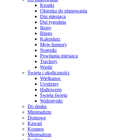
Kropki
Okienka do planowania
Dni miesiąca
Dni tygodnia
Ikony
Bingo
Kalendarz
Moje humory
Notesiki
Powitania miesiąca
Trackery
Washi
Święta i okoliczności
Wielkanoc
Urodziny
Halloween
Święta święta
Walentynki
Do druku
Minimalizm
Domowe
Kawaii
Kosmos
Minimalizm