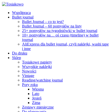
Współpraca
Bullet journal
Bullet Journal – co to jest?
Bullet Journal – 60 pomysłów na listy
25+ pomysłów na tygodniówki w bullet journal
10+ pomysłów na… oś czasu (timeline) w bullet
journal
AliExpress dla bullet journal, czyli naklejki, washi tape
i inne
Do druku
Sklep
Tosiakowe papiery
Wszystkie naklejki
Nowości
Vintage
Reading/watching journal
Pory roku
Wiosna
Lato
Jesień
Zima
Zestawy miesięczne
Do planowania