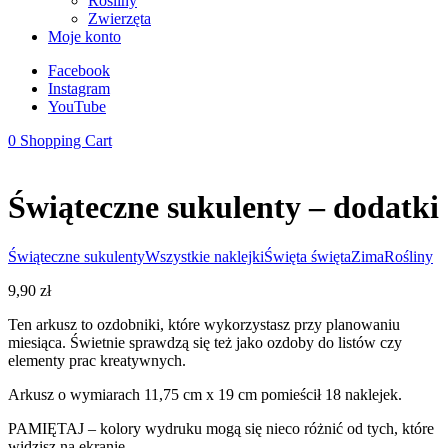
Rośliny
Zwierzęta
Moje konto
Facebook
Instagram
YouTube
0
Shopping Cart
Świąteczne sukulenty – dodatki
Świąteczne sukulenty
Wszystkie naklejki
Święta święta
Zima
Rośliny
9,90
zł
Ten arkusz to ozdobniki, które wykorzystasz przy planowaniu
miesiąca. Świetnie sprawdzą się też jako ozdoby do listów czy
elementy prac kreatywnych.
Arkusz o wymiarach 11,75 cm x 19 cm pomieścił 18 naklejek.
PAMIĘTAJ – kolory wydruku mogą się nieco różnić od tych, które
widzisz na ekranie.