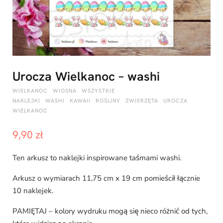
p
Urocza Wielkanoc – washi
i
WIELKANOC
WIOSNA
WSZYSTKIE
NAKLEJKI
WASHI
KAWAII
ROŚLINY
ZWIERZĘTA
UROCZA
WIELKANOC
9,90
zł
n
Ten arkusz to naklejki inspirowane taśmami washi.
Arkusz o wymiarach 11,75 cm x 19 cm pomieścił łącznie
g
10 naklejek.
PAMIĘTAJ – kolory wydruku mogą się nieco różnić od tych,