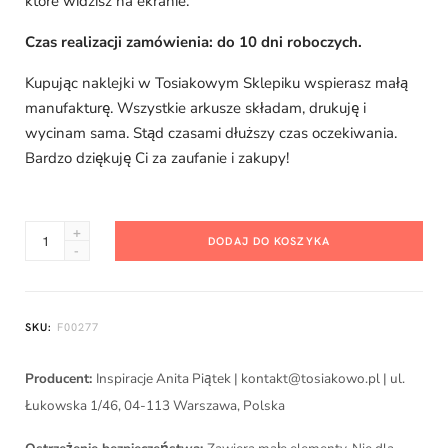
które widzisz na ekranie.
C
Czas realizacji zamówienia: do 10 dni roboczych.
Kupując naklejki w Tosiakowym Sklepiku wspierasz małą
manufakturę. Wszystkie arkusze składam, drukuję i
a
wycinam sama. Stąd czasami dłuższy czas oczekiwania.
Bardzo dziękuję Ci za zaufanie i zakupy!
r
ilość
DODAJ DO KOSZYKA
Urocza
Wielkanoc
t
-
SKU:
F00277
washi
Producent:
Inspiracje Anita Piątek | kontakt@tosiakowo.pl | ul.
Łukowska 1/46, 04-113 Warszawa, Polska