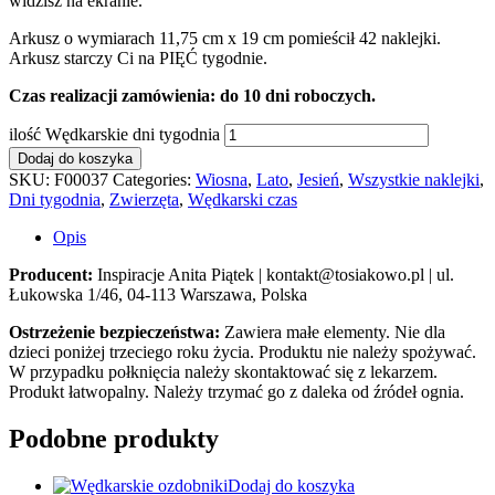
widzisz na ekranie.
Arkusz o wymiarach 11,75 cm x 19 cm pomieścił 42 naklejki.
Arkusz starczy Ci na PIĘĆ tygodnie.
Czas realizacji zamówienia: do 10 dni roboczych.
ilość Wędkarskie dni tygodnia
Dodaj do koszyka
SKU:
F00037
Categories:
Wiosna
,
Lato
,
Jesień
,
Wszystkie naklejki
,
Dni tygodnia
,
Zwierzęta
,
Wędkarski czas
Opis
Producent:
Inspiracje Anita Piątek | kontakt@tosiakowo.pl | ul.
Łukowska 1/46, 04-113 Warszawa, Polska
Ostrzeżenie bezpieczeństwa:
Zawiera małe elementy. Nie dla
dzieci poniżej trzeciego roku życia. Produktu nie należy spożywać.
W przypadku połknięcia należy skontaktować się z lekarzem.
Produkt łatwopalny. Należy trzymać go z daleka od źródeł ognia.
Podobne produkty
Dodaj do koszyka