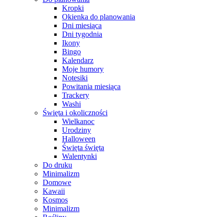
Kropki
Okienka do planowania
Dni miesiąca
Dni tygodnia
Ikony
Bingo
Kalendarz
Moje humory
Notesiki
Powitania miesiąca
Trackery
Washi
Święta i okoliczności
Wielkanoc
Urodziny
Halloween
Święta święta
Walentynki
Do druku
Minimalizm
Domowe
Kawaii
Kosmos
Minimalizm