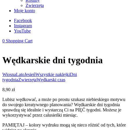
Rośliny
Zwierzęta
Moje konto
Facebook
Instagram
YouTube
0
Shopping Cart
Wędkarskie dni tygodnia
Wiosna
Lato
Jesień
Wszystkie naklejki
Dni
tygodnia
Zwierzęta
Wędkarski czas
8,90
zł
Lubisz wędkować, a może po prostu szukasz niebieskiego motywu
do swojego kreatywnego planowania? Wędkarskie dni tygodnia
sprawdzą się idealnie i wystarczą Ci na PIĘĆ tygodni. Możesz je
wykorzystywać przez calusieńki miesiąc.
PAMIĘTAJ – kolory wydruku mogą się nieco różnić od tych, które