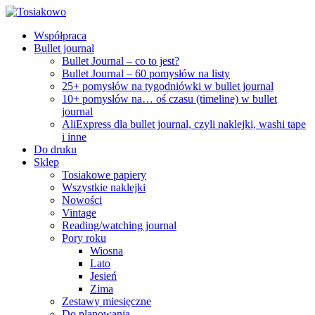
Współpraca
Bullet journal
Bullet Journal – co to jest?
Bullet Journal – 60 pomysłów na listy
25+ pomysłów na tygodniówki w bullet journal
10+ pomysłów na… oś czasu (timeline) w bullet
journal
AliExpress dla bullet journal, czyli naklejki, washi tape
i inne
Do druku
Sklep
Tosiakowe papiery
Wszystkie naklejki
Nowości
Vintage
Reading/watching journal
Pory roku
Wiosna
Lato
Jesień
Zima
Zestawy miesięczne
Do planowania