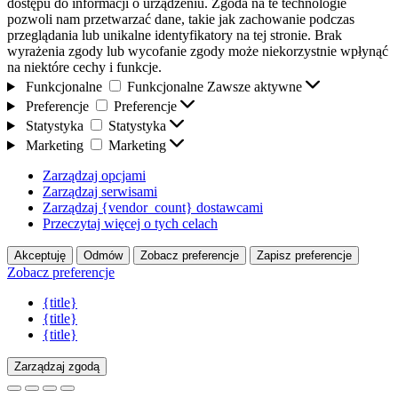
dostępu do informacji o urządzeniu. Zgoda na te technologie
pozwoli nam przetwarzać dane, takie jak zachowanie podczas
przeglądania lub unikalne identyfikatory na tej stronie. Brak
wyrażenia zgody lub wycofanie zgody może niekorzystnie wpłynąć
na niektóre cechy i funkcje.
Funkcjonalne
Funkcjonalne
Zawsze aktywne
Preferencje
Preferencje
Statystyka
Statystyka
Marketing
Marketing
Zarządzaj opcjami
Zarządzaj serwisami
Zarządzaj {vendor_count} dostawcami
Przeczytaj więcej o tych celach
Akceptuję
Odmów
Zobacz preferencje
Zapisz preferencje
Zobacz preferencje
{title}
{title}
{title}
Zarządzaj zgodą