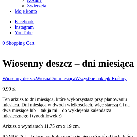
Rośliny
Zwierzęta
Moje konto
Facebook
Instagram
YouTube
0
Shopping Cart
Wiosenny deszcz – dni miesiąca
Wiosenny deszcz
Wiosna
Dni miesiąca
Wszystkie naklejki
Rośliny
9,90
zł
Ten arkusz to dni miesiąca, które wykorzystasz przy planowaniu
miesiąca. Dni miesiąca w dwóch wielkościach, więc starczą Ci na
dwa miesiące lub – tak ja mi – do wyklejenia kalendarza
miesięcznego i tygodniówek :)
Arkusz o wymiarach 11,75 cm x 19 cm.
PAMIĘTAJ – kolory wydruku mogą się nieco różnić od tych, które