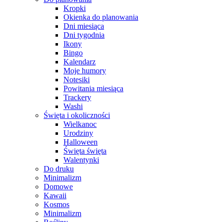
Kropki
Okienka do planowania
Dni miesiąca
Dni tygodnia
Ikony
Bingo
Kalendarz
Moje humory
Notesiki
Powitania miesiąca
Trackery
Washi
Święta i okoliczności
Wielkanoc
Urodziny
Halloween
Święta święta
Walentynki
Do druku
Minimalizm
Domowe
Kawaii
Kosmos
Minimalizm