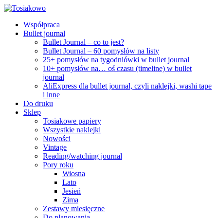
Współpraca
Bullet journal
Bullet Journal – co to jest?
Bullet Journal – 60 pomysłów na listy
25+ pomysłów na tygodniówki w bullet journal
10+ pomysłów na… oś czasu (timeline) w bullet
journal
AliExpress dla bullet journal, czyli naklejki, washi tape
i inne
Do druku
Sklep
Tosiakowe papiery
Wszystkie naklejki
Nowości
Vintage
Reading/watching journal
Pory roku
Wiosna
Lato
Jesień
Zima
Zestawy miesięczne
Do planowania