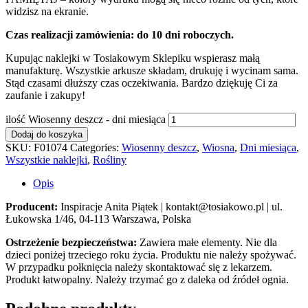
widzisz na ekranie.
Czas realizacji zamówienia: do 10 dni roboczych.
Kupując naklejki w Tosiakowym Sklepiku wspierasz małą
manufakturę. Wszystkie arkusze składam, drukuję i wycinam sama.
Stąd czasami dłuższy czas oczekiwania. Bardzo dziękuję Ci za
zaufanie i zakupy!
ilość Wiosenny deszcz - dni miesiąca
Dodaj do koszyka
SKU:
F01074
Categories:
Wiosenny deszcz
,
Wiosna
,
Dni miesiąca
,
Wszystkie naklejki
,
Rośliny
Opis
Producent:
Inspiracje Anita Piątek | kontakt@tosiakowo.pl | ul.
Łukowska 1/46, 04-113 Warszawa, Polska
Ostrzeżenie bezpieczeństwa:
Zawiera małe elementy. Nie dla
dzieci poniżej trzeciego roku życia. Produktu nie należy spożywać.
W przypadku połknięcia należy skontaktować się z lekarzem.
Produkt łatwopalny. Należy trzymać go z daleka od źródeł ognia.