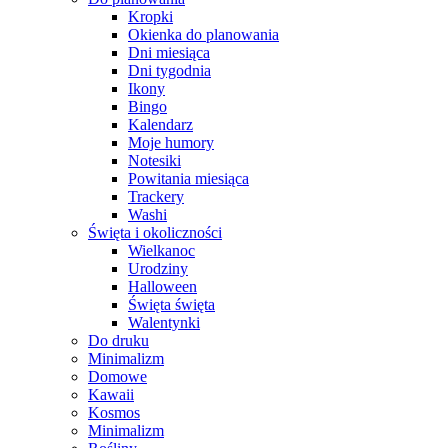
Kropki
Okienka do planowania
Dni miesiąca
Dni tygodnia
Ikony
Bingo
Kalendarz
Moje humory
Notesiki
Powitania miesiąca
Trackery
Washi
Święta i okoliczności
Wielkanoc
Urodziny
Halloween
Święta święta
Walentynki
Do druku
Minimalizm
Domowe
Kawaii
Kosmos
Minimalizm