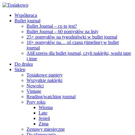
Współpraca
Bullet journal
Bullet Journal – co to jest?
Bullet Journal – 60 pomysłów na listy
25+ pomysłów na tygodniówki w bullet journal
10+ pomysłów na… oś czasu (timeline) w bullet
journal
AliExpress dla bullet journal, czyli naklejki, washi tape
i inne
Do druku
Sklep
Tosiakowe papiery
Wszystkie naklejki
Nowości
Vintage
Reading/watching journal
Pory roku
Wiosna
Lato
Jesień
Zima
Zestawy miesięczne
Do planowania