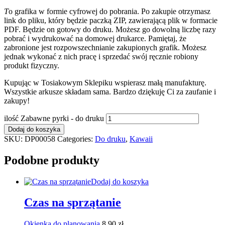
T
o grafika w formie cyfrowej do pobrania. Po zakupie otrzymasz
link do pliku, który będzie paczką ZIP, zawierającą plik w formacie
PDF. Będzie on gotowy do druku. Możesz go dowolną liczbę razy
pobrać i wydrukować na domowej drukarce. Pamiętaj, że
zabronione jest rozpowszechnianie zakupionych grafik. Możesz
jednak wykonać z nich pracę i sprzedać swój ręcznie robiony
produkt fizyczny.
Kupując w Tosiakowym Sklepiku wspierasz małą manufakturę.
Wszystkie arkusze składam sama. Bardzo dziękuję Ci za zaufanie i
zakupy!
ilość Zabawne pyrki - do druku
Dodaj do koszyka
SKU:
DP00058
Categories:
Do druku
,
Kawaii
Podobne produkty
Dodaj do koszyka
Czas na sprzątanie
Okienka do planowania
8,90
zł