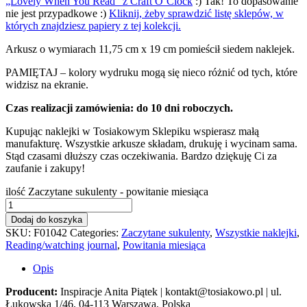
„Lovely When You Read” z Craft O’Clock
:) Tak! To dopasowanie
nie jest przypadkowe :)
Kliknij, żeby sprawdzić listę sklepów, w
których znajdziesz papiery z tej kolekcji.
Arkusz o wymiarach 11,75 cm x 19 cm pomieścił siedem naklejek.
PAMIĘTAJ – kolory wydruku mogą się nieco różnić od tych, które
widzisz na ekranie.
Czas realizacji zamówienia: do 10 dni roboczych.
Kupując naklejki w Tosiakowym Sklepiku wspierasz małą
manufakturę. Wszystkie arkusze składam, drukuję i wycinam sama.
Stąd czasami dłuższy czas oczekiwania. Bardzo dziękuję Ci za
zaufanie i zakupy!
ilość Zaczytane sukulenty - powitanie miesiąca
Dodaj do koszyka
SKU:
F01042
Categories:
Zaczytane sukulenty
,
Wszystkie naklejki
,
Reading/watching journal
,
Powitania miesiąca
Opis
Producent:
Inspiracje Anita Piątek | kontakt@tosiakowo.pl | ul.
Łukowska 1/46, 04-113 Warszawa, Polska