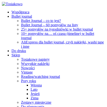
Współpraca
Bullet journal
Bullet Journal – co to jest?
Bullet Journal – 60 pomysłów na listy
25+ pomysłów na tygodniówki w bullet journal
10+ pomysłów na… oś czasu (timeline) w bullet
journal
AliExpress dla bullet journal, czyli naklejki, washi tape
i inne
Do druku
Sklep
Tosiakowe papiery
Wszystkie naklejki
Nowości
Vintage
Reading/watching journal
Pory roku
Wiosna
Lato
Jesień
Zima
Zestawy miesięczne
Do planowania