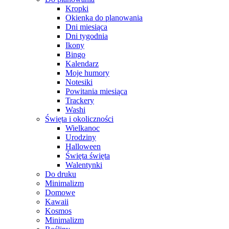
Kropki
Okienka do planowania
Dni miesiąca
Dni tygodnia
Ikony
Bingo
Kalendarz
Moje humory
Notesiki
Powitania miesiąca
Trackery
Washi
Święta i okoliczności
Wielkanoc
Urodziny
Halloween
Święta święta
Walentynki
Do druku
Minimalizm
Domowe
Kawaii
Kosmos
Minimalizm