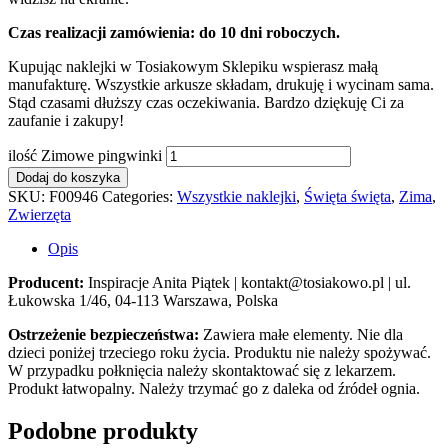
Czas realizacji zamówienia: do 10 dni roboczych.
Kupując naklejki w Tosiakowym Sklepiku wspierasz małą
manufakturę. Wszystkie arkusze składam, drukuję i wycinam sama.
Stąd czasami dłuższy czas oczekiwania. Bardzo dziękuję Ci za
zaufanie i zakupy!
ilość Zimowe pingwinki
Dodaj do koszyka
SKU:
F00946
Categories:
Wszystkie naklejki
,
Święta święta
,
Zima
,
Zwierzęta
Opis
Producent:
Inspiracje Anita Piątek | kontakt@tosiakowo.pl | ul.
Łukowska 1/46, 04-113 Warszawa, Polska
Ostrzeżenie bezpieczeństwa:
Zawiera małe elementy. Nie dla
dzieci poniżej trzeciego roku życia. Produktu nie należy spożywać.
W przypadku połknięcia należy skontaktować się z lekarzem.
Produkt łatwopalny. Należy trzymać go z daleka od źródeł ognia.
Podobne produkty