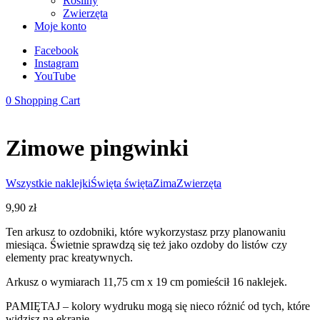
Rośliny
Zwierzęta
Moje konto
Facebook
Instagram
YouTube
0
Shopping Cart
Zimowe pingwinki
Wszystkie naklejki
Święta święta
Zima
Zwierzęta
9,90
zł
Ten arkusz to ozdobniki, które wykorzystasz przy planowaniu
miesiąca. Świetnie sprawdzą się też jako ozdoby do listów czy
elementy prac kreatywnych.
Arkusz o wymiarach 11,75 cm x 19 cm pomieścił 16 naklejek.
PAMIĘTAJ – kolory wydruku mogą się nieco różnić od tych, które
widzisz na ekranie.