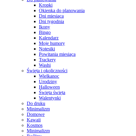
Kropki
Okienka do planowania
Dni miesiąca
Dni tygodnia
Ikony
Bingo
Kalendarz
Moje humory
Notesiki
Powitania miesiąca
Trackery
Washi
Święta i okoliczności
Wielkanoc
Urodziny
Halloween
Święta święta
Walentynki
Do druku
Minimalizm
Domowe
Kawaii
Kosmos
Minimalizm