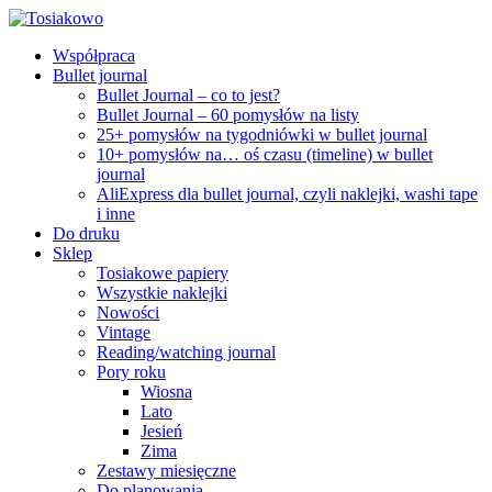
Współpraca
Bullet journal
Bullet Journal – co to jest?
Bullet Journal – 60 pomysłów na listy
25+ pomysłów na tygodniówki w bullet journal
10+ pomysłów na… oś czasu (timeline) w bullet
journal
AliExpress dla bullet journal, czyli naklejki, washi tape
i inne
Do druku
Sklep
Tosiakowe papiery
Wszystkie naklejki
Nowości
Vintage
Reading/watching journal
Pory roku
Wiosna
Lato
Jesień
Zima
Zestawy miesięczne
Do planowania