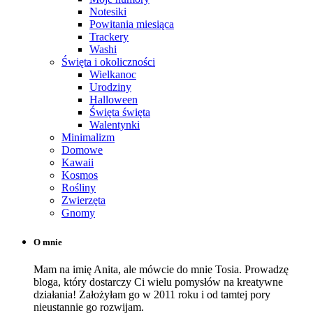
Notesiki
Powitania miesiąca
Trackery
Washi
Święta i okoliczności
Wielkanoc
Urodziny
Halloween
Święta święta
Walentynki
Minimalizm
Domowe
Kawaii
Kosmos
Rośliny
Zwierzęta
Gnomy
O mnie
Mam na imię Anita, ale mówcie do mnie Tosia. Prowadzę
bloga, który dostarczy Ci wielu pomysłów na kreatywne
działania! Założyłam go w 2011 roku i od tamtej pory
nieustannie go rozwijam.