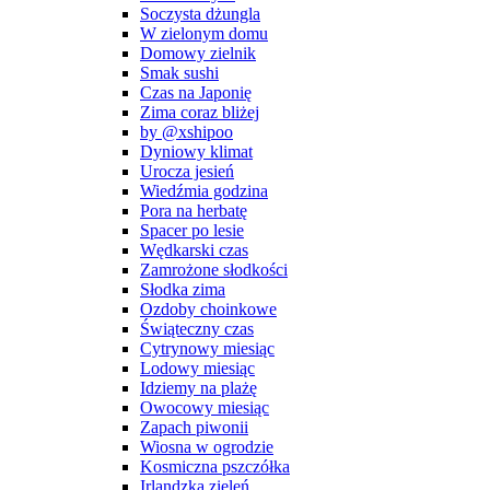
Soczysta dżungla
W zielonym domu
Domowy zielnik
Smak sushi
Czas na Japonię
Zima coraz bliżej
by @xshipoo
Dyniowy klimat
Urocza jesień
Wiedźmia godzina
Pora na herbatę
Spacer po lesie
Wędkarski czas
Zamrożone słodkości
Słodka zima
Ozdoby choinkowe
Świąteczny czas
Cytrynowy miesiąc
Lodowy miesiąc
Idziemy na plażę
Owocowy miesiąc
Zapach piwonii
Wiosna w ogrodzie
Kosmiczna pszczółka
Irlandzka zieleń