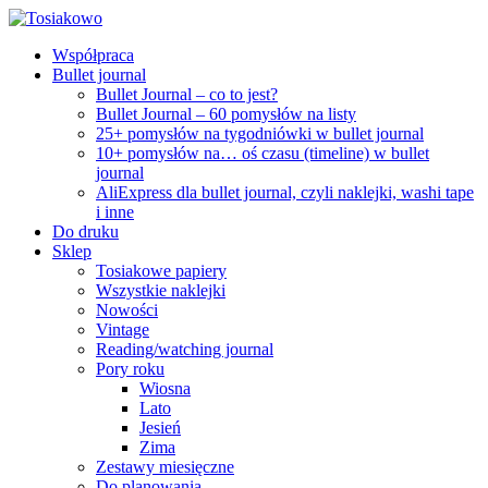
Współpraca
Bullet journal
Bullet Journal – co to jest?
Bullet Journal – 60 pomysłów na listy
25+ pomysłów na tygodniówki w bullet journal
10+ pomysłów na… oś czasu (timeline) w bullet
journal
AliExpress dla bullet journal, czyli naklejki, washi tape
i inne
Do druku
Sklep
Tosiakowe papiery
Wszystkie naklejki
Nowości
Vintage
Reading/watching journal
Pory roku
Wiosna
Lato
Jesień
Zima
Zestawy miesięczne
Do planowania