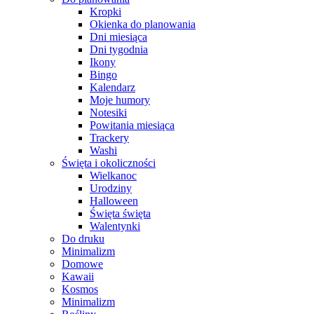
Kropki
Okienka do planowania
Dni miesiąca
Dni tygodnia
Ikony
Bingo
Kalendarz
Moje humory
Notesiki
Powitania miesiąca
Trackery
Washi
Święta i okoliczności
Wielkanoc
Urodziny
Halloween
Święta święta
Walentynki
Do druku
Minimalizm
Domowe
Kawaii
Kosmos
Minimalizm