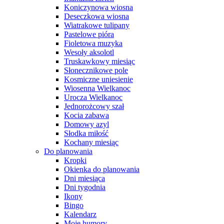
Koniczynowa wiosna
Deseczkowa wiosna
Wiatrakowe tulipany
Pastelowe pióra
Fioletowa muzyka
Wesoły aksolotl
Truskawkowy miesiąc
Słonecznikowe pole
Kosmiczne uniesienie
Wiosenna Wielkanoc
Urocza Wielkanoc
Jednorożcowy szał
Kocia zabawa
Domowy azyl
Słodka miłość
Kochany miesiąc
Do planowania
Kropki
Okienka do planowania
Dni miesiąca
Dni tygodnia
Ikony
Bingo
Kalendarz
Moje humory