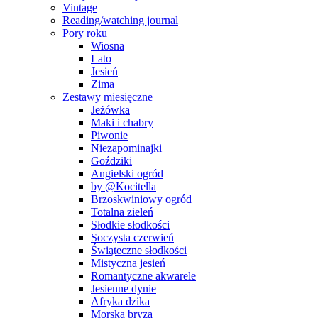
Vintage
Reading/watching journal
Pory roku
Wiosna
Lato
Jesień
Zima
Zestawy miesięczne
Jeżówka
Maki i chabry
Piwonie
Niezapominajki
Goździki
Angielski ogród
by @Kocitella
Brzoskwiniowy ogród
Totalna zieleń
Słodkie słodkości
Soczysta czerwień
Świąteczne słodkości
Mistyczna jesień
Romantyczne akwarele
Jesienne dynie
Afryka dzika
Morska bryza