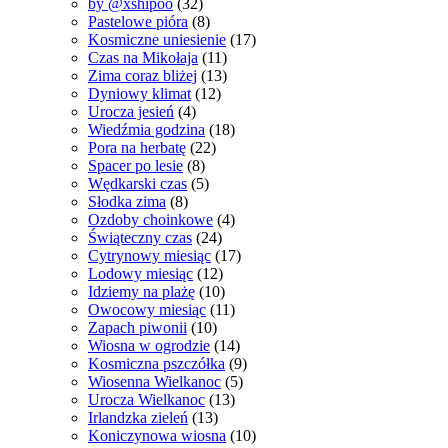
by @xshipoo
(32)
Pastelowe pióra
(8)
Kosmiczne uniesienie
(17)
Czas na Mikołaja
(11)
Zima coraz bliżej
(13)
Dyniowy klimat
(12)
Urocza jesień
(4)
Wiedźmia godzina
(18)
Pora na herbatę
(22)
Spacer po lesie
(8)
Wędkarski czas
(5)
Słodka zima
(8)
Ozdoby choinkowe
(4)
Świąteczny czas
(24)
Cytrynowy miesiąc
(17)
Lodowy miesiąc
(12)
Idziemy na plażę
(10)
Owocowy miesiąc
(11)
Zapach piwonii
(10)
Wiosna w ogrodzie
(14)
Kosmiczna pszczółka
(9)
Wiosenna Wielkanoc
(5)
Urocza Wielkanoc
(13)
Irlandzka zieleń
(13)
Koniczynowa wiosna
(10)