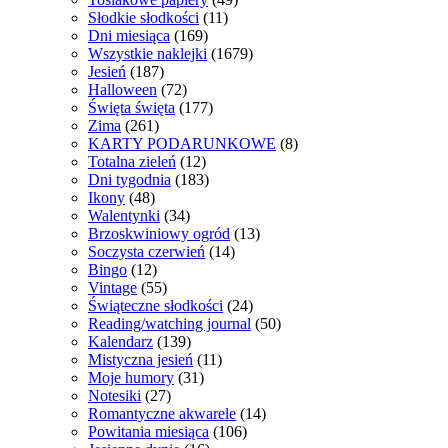
Słodkie słodkości
(11)
Dni miesiąca
(169)
Wszystkie naklejki
(1679)
Jesień
(187)
Halloween
(72)
Święta święta
(177)
Zima
(261)
KARTY PODARUNKOWE
(8)
Totalna zieleń
(12)
Dni tygodnia
(183)
Ikony
(48)
Walentynki
(34)
Brzoskwiniowy ogród
(13)
Soczysta czerwień
(14)
Bingo
(12)
Vintage
(55)
Świąteczne słodkości
(24)
Reading/watching journal
(50)
Kalendarz
(139)
Mistyczna jesień
(11)
Moje humory
(31)
Notesiki
(27)
Romantyczne akwarele
(14)
Powitania miesiąca
(106)