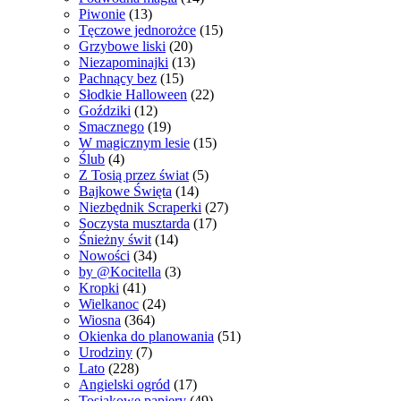
Piwonie
(13)
Tęczowe jednorożce
(15)
Grzybowe liski
(20)
Niezapominajki
(13)
Pachnący bez
(15)
Słodkie Halloween
(22)
Goździki
(12)
Smacznego
(19)
W magicznym lesie
(15)
Ślub
(4)
Z Tosią przez świat
(5)
Bajkowe Święta
(14)
Niezbędnik Scraperki
(27)
Soczysta musztarda
(17)
Śnieżny świt
(14)
Nowości
(34)
by @Kocitella
(3)
Kropki
(41)
Wielkanoc
(24)
Wiosna
(364)
Okienka do planowania
(51)
Urodziny
(7)
Lato
(228)
Angielski ogród
(17)
Tosiakowe papiery
(49)