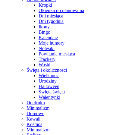
Kropki
Okienka do planowania
Dni miesiąca
Dni tygodnia
Ikony
Bingo
Kalendarz
Moje humory
Notesiki
Powitania miesiąca
Trackery
Washi
Święta i okoliczności
Wielkanoc
Urodziny
Halloween
Święta święta
Walentynki
Do druku
Minimalizm
Domowe
Kawaii
Kosmos
Minimalizm