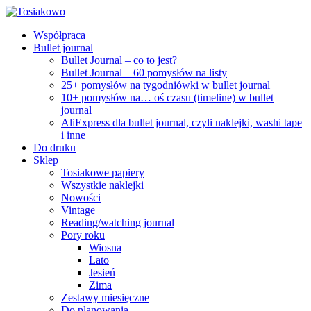
Współpraca
Bullet journal
Bullet Journal – co to jest?
Bullet Journal – 60 pomysłów na listy
25+ pomysłów na tygodniówki w bullet journal
10+ pomysłów na… oś czasu (timeline) w bullet
journal
AliExpress dla bullet journal, czyli naklejki, washi tape
i inne
Do druku
Sklep
Tosiakowe papiery
Wszystkie naklejki
Nowości
Vintage
Reading/watching journal
Pory roku
Wiosna
Lato
Jesień
Zima
Zestawy miesięczne
Do planowania