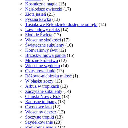
Kosmiczna magia
(15)
Najsłodsze owieczki
(17)
Złota jesień
(21)
Pyszna kawka
(13)
Tosiakowe Rękodzieło dostępne od ręki
(14)
Lawendowy relaks
(14)
Słodkie Święta
(13)
Wiosenne słodkości
(17)
Świąteczne sukulenty
(10)
Konwaliowy świt
(12)
Brzoskwiniowa panda
(15)
Mroźne królestwo
(12)
Wiosenne szydełko
(14)
Cytrynowe łapki
(13)
Różowo-niebieska miłość
(1)
W blasku zorzy
(13)
Arbuz w tropikach
(13)
Zaczytane sukulenty
(14)
Chiński Nowy Rok
(13)
Radosne tulipany
(13)
Owocowe lato
(12)
Wiosenny deszcz
(13)
Soczyste tropiki
(13)
Szydełkowanie
(20)
Podwodna magia
(14)