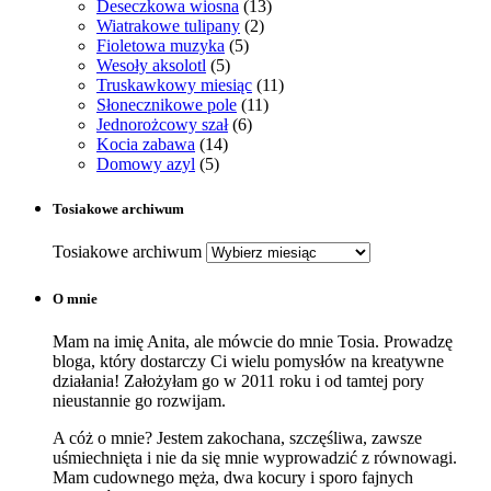
Deseczkowa wiosna
(13)
Wiatrakowe tulipany
(2)
Fioletowa muzyka
(5)
Wesoły aksolotl
(5)
Truskawkowy miesiąc
(11)
Słonecznikowe pole
(11)
Jednorożcowy szał
(6)
Kocia zabawa
(14)
Domowy azyl
(5)
Tosiakowe archiwum
Tosiakowe archiwum
O mnie
Mam na imię Anita, ale mówcie do mnie Tosia. Prowadzę
bloga, który dostarczy Ci wielu pomysłów na kreatywne
działania! Założyłam go w 2011 roku i od tamtej pory
nieustannie go rozwijam.
A cóż o mnie? Jestem zakochana, szczęśliwa, zawsze
uśmiechnięta i nie da się mnie wyprowadzić z równowagi.
Mam cudownego męża, dwa kocury i sporo fajnych