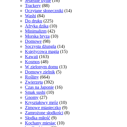
Jesienne dynie
(16)
Trackery
(88)
Oczytane słoneczniki
(14)
Washi
(84)
Do druku
(225)
Afryka dzika
(10)
Minimalizm
(42)
Morska bryza
(10)
Domowe
(98)
Soczysta dżungla
(14)
Księżycowa magia
(15)
Kawaii
(163)
Kosmos
(48)
W zielonym domu
(13)
Domowy zielnik
(5)
Rośliny
(664)
Zwierzęta
(392)
Czas na Japonię
(16)
Smak sushi
(10)
Gnomy
(27)
Kryształowy mróz
(10)
Zimowe miasteczko
(9)
Zamrożone słodkości
(8)
Słodka miłość
(9)
Kochany miesiąc
(10)