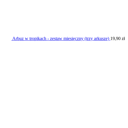
Arbuz w tropikach - zestaw miesięczny (trzy arkusze)
19,90
zł