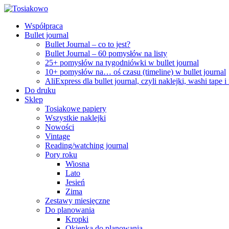
Współpraca
Bullet journal
Bullet Journal – co to jest?
Bullet Journal – 60 pomysłów na listy
25+ pomysłów na tygodniówki w bullet journal
10+ pomysłów na… oś czasu (timeline) w bullet journal
AliExpress dla bullet journal, czyli naklejki, washi tape i
Do druku
Sklep
Tosiakowe papiery
Wszystkie naklejki
Nowości
Vintage
Reading/watching journal
Pory roku
Wiosna
Lato
Jesień
Zima
Zestawy miesięczne
Do planowania
Kropki
Okienka do planowania