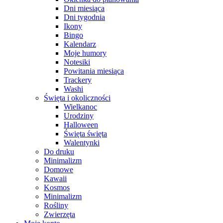
Dni miesiąca
Dni tygodnia
Ikony
Bingo
Kalendarz
Moje humory
Notesiki
Powitania miesiąca
Trackery
Washi
Święta i okoliczności
Wielkanoc
Urodziny
Halloween
Święta święta
Walentynki
Do druku
Minimalizm
Domowe
Kawaii
Kosmos
Minimalizm
Rośliny
Zwierzęta