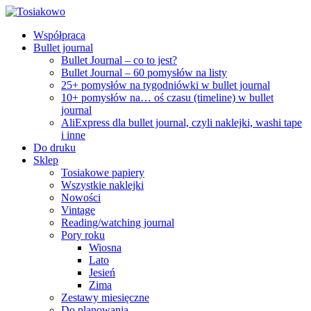
Współpraca
Bullet journal
Bullet Journal – co to jest?
Bullet Journal – 60 pomysłów na listy
25+ pomysłów na tygodniówki w bullet journal
10+ pomysłów na… oś czasu (timeline) w bullet
journal
AliExpress dla bullet journal, czyli naklejki, washi tape
i inne
Do druku
Sklep
Tosiakowe papiery
Wszystkie naklejki
Nowości
Vintage
Reading/watching journal
Pory roku
Wiosna
Lato
Jesień
Zima
Zestawy miesięczne
Do planowania