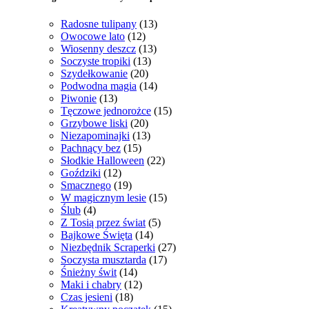
Radosne tulipany
(13)
Owocowe lato
(12)
Wiosenny deszcz
(13)
Soczyste tropiki
(13)
Szydełkowanie
(20)
Podwodna magia
(14)
Piwonie
(13)
Tęczowe jednorożce
(15)
Grzybowe liski
(20)
Niezapominajki
(13)
Pachnący bez
(15)
Słodkie Halloween
(22)
Goździki
(12)
Smacznego
(19)
W magicznym lesie
(15)
Ślub
(4)
Z Tosią przez świat
(5)
Bajkowe Święta
(14)
Niezbędnik Scraperki
(27)
Soczysta musztarda
(17)
Śnieżny świt
(14)
Maki i chabry
(12)
Czas jesieni
(18)