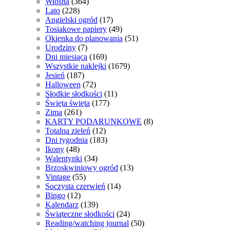
Wiosna
(364)
Lato
(228)
Angielski ogród
(17)
Tosiakowe papiery
(49)
Okienka do planowania
(51)
Urodziny
(7)
Dni miesiąca
(169)
Wszystkie naklejki
(1679)
Jesień
(187)
Halloween
(72)
Słodkie słodkości
(11)
Święta święta
(177)
Zima
(261)
KARTY PODARUNKOWE
(8)
Totalna zieleń
(12)
Dni tygodnia
(183)
Ikony
(48)
Walentynki
(34)
Brzoskwiniowy ogród
(13)
Vintage
(55)
Soczysta czerwień
(14)
Bingo
(12)
Kalendarz
(139)
Świąteczne słodkości
(24)
Reading/watching journal
(50)