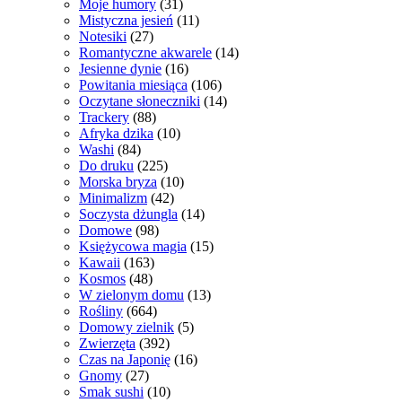
Moje humory
(31)
Mistyczna jesień
(11)
Notesiki
(27)
Romantyczne akwarele
(14)
Jesienne dynie
(16)
Powitania miesiąca
(106)
Oczytane słoneczniki
(14)
Trackery
(88)
Afryka dzika
(10)
Washi
(84)
Do druku
(225)
Morska bryza
(10)
Minimalizm
(42)
Soczysta dżungla
(14)
Domowe
(98)
Księżycowa magia
(15)
Kawaii
(163)
Kosmos
(48)
W zielonym domu
(13)
Rośliny
(664)
Domowy zielnik
(5)
Zwierzęta
(392)
Czas na Japonię
(16)
Gnomy
(27)
Smak sushi
(10)