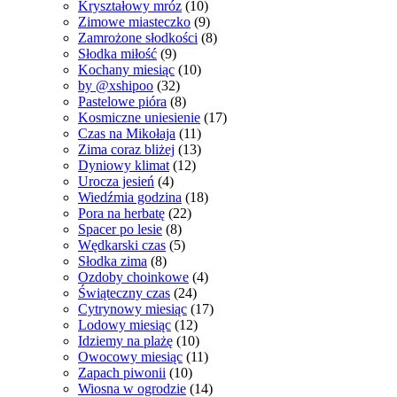
Kryształowy mróz
(10)
Zimowe miasteczko
(9)
Zamrożone słodkości
(8)
Słodka miłość
(9)
Kochany miesiąc
(10)
by @xshipoo
(32)
Pastelowe pióra
(8)
Kosmiczne uniesienie
(17)
Czas na Mikołaja
(11)
Zima coraz bliżej
(13)
Dyniowy klimat
(12)
Urocza jesień
(4)
Wiedźmia godzina
(18)
Pora na herbatę
(22)
Spacer po lesie
(8)
Wędkarski czas
(5)
Słodka zima
(8)
Ozdoby choinkowe
(4)
Świąteczny czas
(24)
Cytrynowy miesiąc
(17)
Lodowy miesiąc
(12)
Idziemy na plażę
(10)
Owocowy miesiąc
(11)
Zapach piwonii
(10)
Wiosna w ogrodzie
(14)