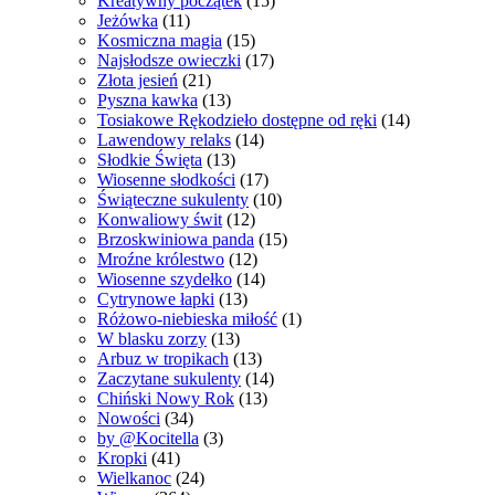
Kreatywny początek
(15)
Jeżówka
(11)
Kosmiczna magia
(15)
Najsłodsze owieczki
(17)
Złota jesień
(21)
Pyszna kawka
(13)
Tosiakowe Rękodzieło dostępne od ręki
(14)
Lawendowy relaks
(14)
Słodkie Święta
(13)
Wiosenne słodkości
(17)
Świąteczne sukulenty
(10)
Konwaliowy świt
(12)
Brzoskwiniowa panda
(15)
Mroźne królestwo
(12)
Wiosenne szydełko
(14)
Cytrynowe łapki
(13)
Różowo-niebieska miłość
(1)
W blasku zorzy
(13)
Arbuz w tropikach
(13)
Zaczytane sukulenty
(14)
Chiński Nowy Rok
(13)
Nowości
(34)
by @Kocitella
(3)
Kropki
(41)
Wielkanoc
(24)