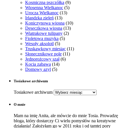
Kosmiczna pszczółka
(9)
Wiosenna Wielkanoc
(5)
Urocza Wielkanoc
(13)
Irlandzka zieleń
(13)
Koniczynowa wiosna
(10)
Deseczkowa wiosna
(13)
Wiatrakowe tulipany
(2)
Fioletowa muzyka
(5)
Wesoły aksolotl
(5)
Truskawkowy miesiąc
(11)
Słonecznikowe pole
(11)
Jednorożcowy szał
(6)
Kocia zabawa
(14)
Domowy azyl
(5)
Tosiakowe archiwum
Tosiakowe archiwum
O mnie
Mam na imię Anita, ale mówcie do mnie Tosia. Prowadzę
bloga, który dostarczy Ci wielu pomysłów na kreatywne
działania! Założyłam go w 2011 roku i od tamtej pory