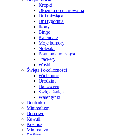
Kropki
Okienka do planowania
Dni miesiąca
Dni tygodnia
Ikony
Bingo
Kalendarz
Moje humory
Notesiki
Powitania miesiąca
Trackery
Washi
Święta i okoliczności
Wielkanoc
Urodziny
Halloween
Święta święta
Walentynki
Do druku
Minimalizm
Domowe
Kawaii
Kosmos
Minimalizm