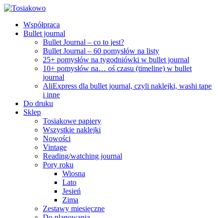
Współpraca
Bullet journal
Bullet Journal – co to jest?
Bullet Journal – 60 pomysłów na listy
25+ pomysłów na tygodniówki w bullet journal
10+ pomysłów na… oś czasu (timeline) w bullet
journal
AliExpress dla bullet journal, czyli naklejki, washi tape
i inne
Do druku
Sklep
Tosiakowe papiery
Wszystkie naklejki
Nowości
Vintage
Reading/watching journal
Pory roku
Wiosna
Lato
Jesień
Zima
Zestawy miesięczne
Do planowania