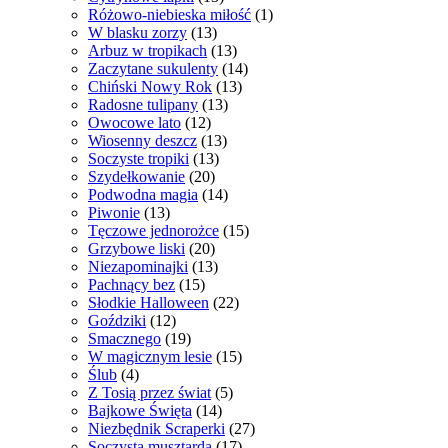
Różowo-niebieska miłość
(1)
W blasku zorzy
(13)
Arbuz w tropikach
(13)
Zaczytane sukulenty
(14)
Chiński Nowy Rok
(13)
Radosne tulipany
(13)
Owocowe lato
(12)
Wiosenny deszcz
(13)
Soczyste tropiki
(13)
Szydełkowanie
(20)
Podwodna magia
(14)
Piwonie
(13)
Tęczowe jednorożce
(15)
Grzybowe liski
(20)
Niezapominajki
(13)
Pachnący bez
(15)
Słodkie Halloween
(22)
Goździki
(12)
Smacznego
(19)
W magicznym lesie
(15)
Ślub
(4)
Z Tosią przez świat
(5)
Bajkowe Święta
(14)
Niezbędnik Scraperki
(27)
Soczysta musztarda
(17)