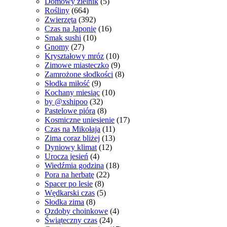
Domowy zielnik
(5)
Rośliny
(664)
Zwierzęta
(392)
Czas na Japonię
(16)
Smak sushi
(10)
Gnomy
(27)
Kryształowy mróz
(10)
Zimowe miasteczko
(9)
Zamrożone słodkości
(8)
Słodka miłość
(9)
Kochany miesiąc
(10)
by @xshipoo
(32)
Pastelowe pióra
(8)
Kosmiczne uniesienie
(17)
Czas na Mikołaja
(11)
Zima coraz bliżej
(13)
Dyniowy klimat
(12)
Urocza jesień
(4)
Wiedźmia godzina
(18)
Pora na herbatę
(22)
Spacer po lesie
(8)
Wędkarski czas
(5)
Słodka zima
(8)
Ozdoby choinkowe
(4)
Świąteczny czas
(24)