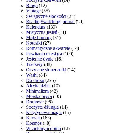
Soczysta czerwień
(14)
Bingo
(12)
Vintage
(55)
Świąteczne słodkości
(24)
Reading/watching journal
(50)
Kalendarz
(139)
Mistyczna jesień
(11)
Moje humory
(31)
Notesiki
(27)
Romantyczne akwarele
(14)
Powitania miesiąca
(106)
Jesienne dynie
(16)
Trackery
(88)
Oczytane słoneczniki
(14)
Washi
(84)
Do druku
(225)
Afryka dzika
(10)
Minimalizm
(42)
Morska bryza
(10)
Domowe
(98)
Soczysta dżungla
(14)
Księżycowa magia
(15)
Kawaii
(163)
Kosmos
(48)
W zielonym domu
(13)