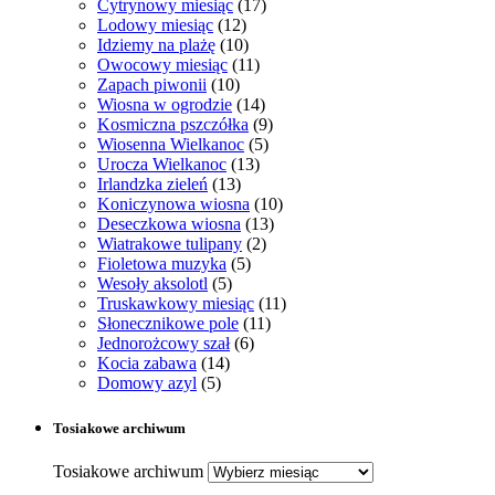
Cytrynowy miesiąc
(17)
Lodowy miesiąc
(12)
Idziemy na plażę
(10)
Owocowy miesiąc
(11)
Zapach piwonii
(10)
Wiosna w ogrodzie
(14)
Kosmiczna pszczółka
(9)
Wiosenna Wielkanoc
(5)
Urocza Wielkanoc
(13)
Irlandzka zieleń
(13)
Koniczynowa wiosna
(10)
Deseczkowa wiosna
(13)
Wiatrakowe tulipany
(2)
Fioletowa muzyka
(5)
Wesoły aksolotl
(5)
Truskawkowy miesiąc
(11)
Słonecznikowe pole
(11)
Jednorożcowy szał
(6)
Kocia zabawa
(14)
Domowy azyl
(5)
Tosiakowe archiwum
Tosiakowe archiwum