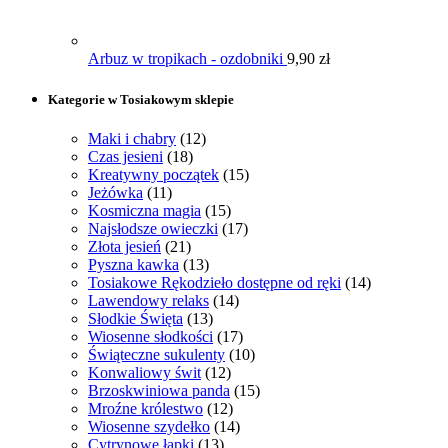
Arbuz w tropikach - ozdobniki
9,90
zł
Kategorie w Tosiakowym sklepie
Maki i chabry
(12)
Czas jesieni
(18)
Kreatywny początek
(15)
Jeżówka
(11)
Kosmiczna magia
(15)
Najsłodsze owieczki
(17)
Złota jesień
(21)
Pyszna kawka
(13)
Tosiakowe Rękodzieło dostępne od ręki
(14)
Lawendowy relaks
(14)
Słodkie Święta
(13)
Wiosenne słodkości
(17)
Świąteczne sukulenty
(10)
Konwaliowy świt
(12)
Brzoskwiniowa panda
(15)
Mroźne królestwo
(12)
Wiosenne szydełko
(14)
Cytrynowe łapki
(13)