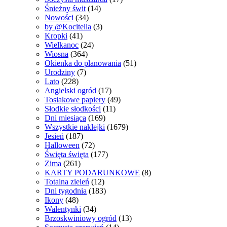
Śnieżny świt
(14)
Nowości
(34)
by @Kocitella
(3)
Kropki
(41)
Wielkanoc
(24)
Wiosna
(364)
Okienka do planowania
(51)
Urodziny
(7)
Lato
(228)
Angielski ogród
(17)
Tosiakowe papiery
(49)
Słodkie słodkości
(11)
Dni miesiąca
(169)
Wszystkie naklejki
(1679)
Jesień
(187)
Halloween
(72)
Święta święta
(177)
Zima
(261)
KARTY PODARUNKOWE
(8)
Totalna zieleń
(12)
Dni tygodnia
(183)
Ikony
(48)
Walentynki
(34)
Brzoskwiniowy ogród
(13)