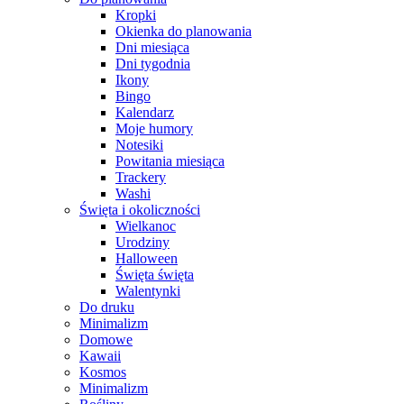
Kropki
Okienka do planowania
Dni miesiąca
Dni tygodnia
Ikony
Bingo
Kalendarz
Moje humory
Notesiki
Powitania miesiąca
Trackery
Washi
Święta i okoliczności
Wielkanoc
Urodziny
Halloween
Święta święta
Walentynki
Do druku
Minimalizm
Domowe
Kawaii
Kosmos
Minimalizm