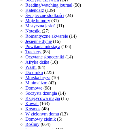
Reading/watching journal
(50)
Kalendarz
(139)
Świąteczne słodkości
(24)
Moje humory
(31)
Mistyczna jesień
(11)
Notesiki
(27)
Romantyczne akwarele
(14)
Jesienne dynie
(16)
Powitania miesiąca
(106)
Trackery
(88)
Oczytane słoneczniki
(14)
Afryka dzika
(10)
Washi
(84)
Do druku
(225)
Morska bryza
(10)
Minimalizm
(42)
Domowe
(98)
Soczysta dżungla
(14)
Księżycowa magia
(15)
Kawaii
(163)
Kosmos
(48)
W zielonym domu
(13)
Domowy zielnik
(5)
Rośliny
(664)