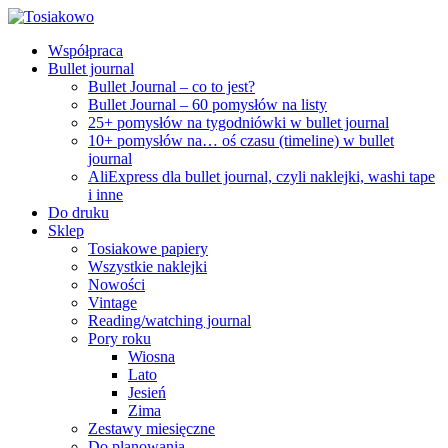
Współpraca
Bullet journal
Bullet Journal – co to jest?
Bullet Journal – 60 pomysłów na listy
25+ pomysłów na tygodniówki w bullet journal
10+ pomysłów na… oś czasu (timeline) w bullet
journal
AliExpress dla bullet journal, czyli naklejki, washi tape
i inne
Do druku
Sklep
Tosiakowe papiery
Wszystkie naklejki
Nowości
Vintage
Reading/watching journal
Pory roku
Wiosna
Lato
Jesień
Zima
Zestawy miesięczne
Do planowania