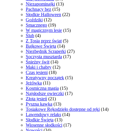
Niezapominajki
(13)
Pachnący bez
(15)
Słodkie Halloween
(22)
Goździki
(12)
Smacznego
(19)
W magicznym lesie
(15)
Ślub
(4)
Z Tosią przez świat
(5)
Bajkowe Święta
(14)
Niezbędnik Scraperki
(27)
Soczysta musztarda
(17)
Śnieżny świt
(14)
Maki i chabry
(12)
Czas jesieni
(18)
Kreatywny początek
(15)
Jeżówka
(11)
Kosmiczna magia
(15)
Najsłodsze owieczki
(17)
Złota jesień
(21)
Pyszna kawka
(13)
Tosiakowe Rękodzieło dostępne od ręki
(14)
Lawendowy relaks
(14)
Słodkie Święta
(13)
Wiosenne słodkości
(17)
Nowości
(34)