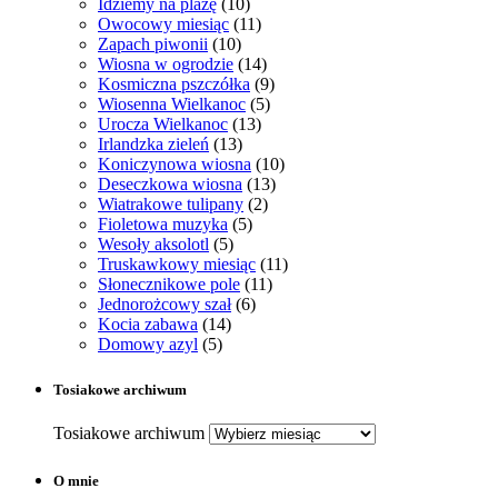
Idziemy na plażę
(10)
Owocowy miesiąc
(11)
Zapach piwonii
(10)
Wiosna w ogrodzie
(14)
Kosmiczna pszczółka
(9)
Wiosenna Wielkanoc
(5)
Urocza Wielkanoc
(13)
Irlandzka zieleń
(13)
Koniczynowa wiosna
(10)
Deseczkowa wiosna
(13)
Wiatrakowe tulipany
(2)
Fioletowa muzyka
(5)
Wesoły aksolotl
(5)
Truskawkowy miesiąc
(11)
Słonecznikowe pole
(11)
Jednorożcowy szał
(6)
Kocia zabawa
(14)
Domowy azyl
(5)
Tosiakowe archiwum
Tosiakowe archiwum
O mnie