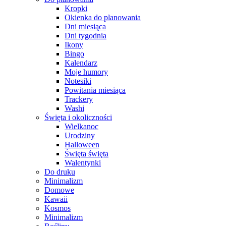
Kropki
Okienka do planowania
Dni miesiąca
Dni tygodnia
Ikony
Bingo
Kalendarz
Moje humory
Notesiki
Powitania miesiąca
Trackery
Washi
Święta i okoliczności
Wielkanoc
Urodziny
Halloween
Święta święta
Walentynki
Do druku
Minimalizm
Domowe
Kawaii
Kosmos
Minimalizm