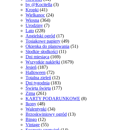
by @Kocitella
(3)
Kropki
(41)
Wielkanoc
(24)
Wiosna
(364)
Urodziny
(7)
Lato
(228)
Angielski ogród
(17)
Tosiakowe papiery
(49)
Okienka do planowania
(51)
Słodkie słodkości
(11)
Dni miesiąca
(169)
Wszystkie naklejki
(1679)
Jesień
(187)
Halloween
(72)
Totalna zieleń
(12)
Dni tygodnia
(183)
Święta święta
(177)
Zima
(261)
KARTY PODARUNKOWE
(8)
Ikony
(48)
Walentynki
(34)
Brzoskwiniowy ogród
(13)
Bingo
(12)
Vintage
(55)
Soczysta czerwień
(14)