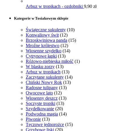
Arbuz w tropikach - ozdobniki
9,90
zł
Kategorie w Tosiakowym sklepie
Świąteczne sukulenty
(10)
Konwaliowy świt
(12)
Brzoskwiniowa panda
(15)
Mroźne królestwo
(12)
Wiosenne szydełko
(14)
Cytrynowe łapki
(13)
Różowo-niebieska miłość
(1)
W blasku zorzy
(13)
Arbuz w tropikach
(13)
Zaczytane sukulenty
(14)
Chiński Nowy Rok
(13)
Radosne tulipany
(13)
Owocowe lato
(12)
Wiosenny deszcz
(13)
Soczyste tropiki
(13)
Szydełkowanie
(20)
Podwodna magia
(14)
Piwonie
(13)
Tęczowe jednorożce
(15)
Grzybowe liski
(20)