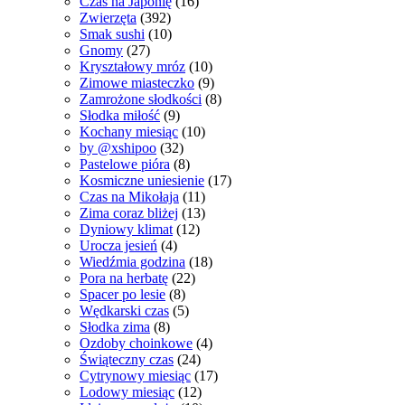
Czas na Japonię
(16)
Zwierzęta
(392)
Smak sushi
(10)
Gnomy
(27)
Kryształowy mróz
(10)
Zimowe miasteczko
(9)
Zamrożone słodkości
(8)
Słodka miłość
(9)
Kochany miesiąc
(10)
by @xshipoo
(32)
Pastelowe pióra
(8)
Kosmiczne uniesienie
(17)
Czas na Mikołaja
(11)
Zima coraz bliżej
(13)
Dyniowy klimat
(12)
Urocza jesień
(4)
Wiedźmia godzina
(18)
Pora na herbatę
(22)
Spacer po lesie
(8)
Wędkarski czas
(5)
Słodka zima
(8)
Ozdoby choinkowe
(4)
Świąteczny czas
(24)
Cytrynowy miesiąc
(17)
Lodowy miesiąc
(12)