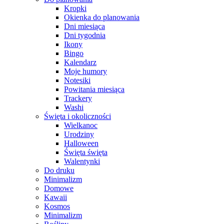
Kropki
Okienka do planowania
Dni miesiąca
Dni tygodnia
Ikony
Bingo
Kalendarz
Moje humory
Notesiki
Powitania miesiąca
Trackery
Washi
Święta i okoliczności
Wielkanoc
Urodziny
Halloween
Święta święta
Walentynki
Do druku
Minimalizm
Domowe
Kawaii
Kosmos
Minimalizm