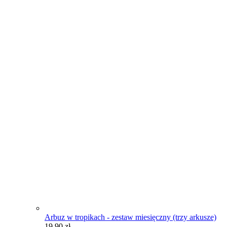
Arbuz w tropikach - zestaw miesięczny (trzy arkusze)
19,90
zł