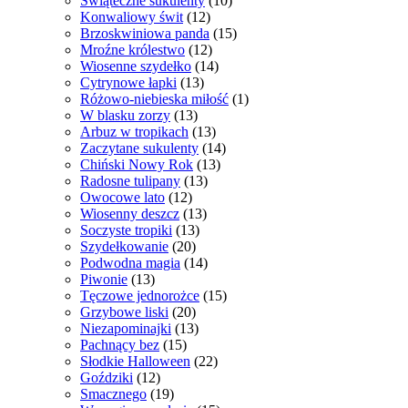
Świąteczne sukulenty
(10)
Konwaliowy świt
(12)
Brzoskwiniowa panda
(15)
Mroźne królestwo
(12)
Wiosenne szydełko
(14)
Cytrynowe łapki
(13)
Różowo-niebieska miłość
(1)
W blasku zorzy
(13)
Arbuz w tropikach
(13)
Zaczytane sukulenty
(14)
Chiński Nowy Rok
(13)
Radosne tulipany
(13)
Owocowe lato
(12)
Wiosenny deszcz
(13)
Soczyste tropiki
(13)
Szydełkowanie
(20)
Podwodna magia
(14)
Piwonie
(13)
Tęczowe jednorożce
(15)
Grzybowe liski
(20)
Niezapominajki
(13)
Pachnący bez
(15)
Słodkie Halloween
(22)
Goździki
(12)
Smacznego
(19)