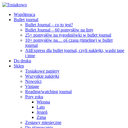
Współpraca
Bullet journal
Bullet Journal – co to jest?
Bullet Journal – 60 pomysłów na listy
25+ pomysłów na tygodniówki w bullet journal
10+ pomysłów na… oś czasu (timeline) w bullet
journal
AliExpress dla bullet journal, czyli naklejki, washi tape
i inne
Do druku
Sklep
Tosiakowe papiery
Wszystkie naklejki
Nowości
Vintage
Reading/watching journal
Pory roku
Wiosna
Lato
Jesień
Zima
Zestawy miesięczne
Do planowania