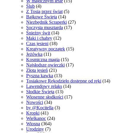
W magicznym lesie
(15)
Ślub
(4)
Z Tosią przez świat
(5)
Bajkowe Święta
(14)
Niezbędnik Scraperki
(27)
Soczysta musztarda
(17)
Śnieżny świt
(14)
Maki i chabry
(12)
Czas jesieni
(18)
Kreatywny początek
(15)
Jeżówka
(11)
Kosmiczna magia
(15)
Najsłodsze owieczki
(17)
Złota jesień
(21)
Pyszna kawka
(13)
Tosiakowe Rękodzieło dostępne od ręki
(14)
Lawendowy relaks
(14)
Słodkie Święta
(13)
Wiosenne słodkości
(17)
Nowości
(34)
by @Kocitella
(3)
Kropki
(41)
Wielkanoc
(24)
Wiosna
(364)
Urodziny
(7)