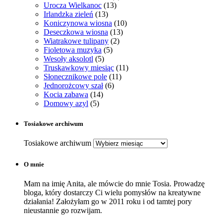
Urocza Wielkanoc
(13)
Irlandzka zieleń
(13)
Koniczynowa wiosna
(10)
Deseczkowa wiosna
(13)
Wiatrakowe tulipany
(2)
Fioletowa muzyka
(5)
Wesoły aksolotl
(5)
Truskawkowy miesiąc
(11)
Słonecznikowe pole
(11)
Jednorożcowy szał
(6)
Kocia zabawa
(14)
Domowy azyl
(5)
Tosiakowe archiwum
Tosiakowe archiwum
O mnie
Mam na imię Anita, ale mówcie do mnie Tosia. Prowadzę
bloga, który dostarczy Ci wielu pomysłów na kreatywne
działania! Założyłam go w 2011 roku i od tamtej pory
nieustannie go rozwijam.