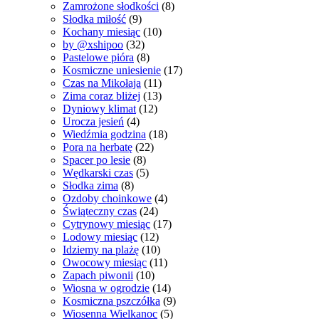
Zamrożone słodkości
(8)
Słodka miłość
(9)
Kochany miesiąc
(10)
by @xshipoo
(32)
Pastelowe pióra
(8)
Kosmiczne uniesienie
(17)
Czas na Mikołaja
(11)
Zima coraz bliżej
(13)
Dyniowy klimat
(12)
Urocza jesień
(4)
Wiedźmia godzina
(18)
Pora na herbatę
(22)
Spacer po lesie
(8)
Wędkarski czas
(5)
Słodka zima
(8)
Ozdoby choinkowe
(4)
Świąteczny czas
(24)
Cytrynowy miesiąc
(17)
Lodowy miesiąc
(12)
Idziemy na plażę
(10)
Owocowy miesiąc
(11)
Zapach piwonii
(10)
Wiosna w ogrodzie
(14)
Kosmiczna pszczółka
(9)
Wiosenna Wielkanoc
(5)