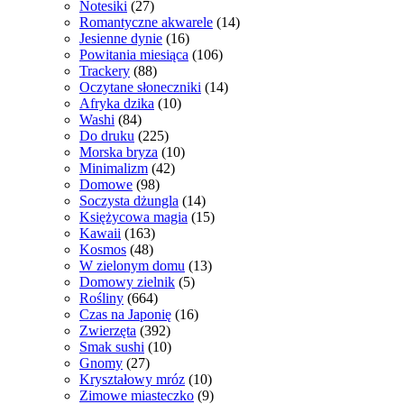
Notesiki
(27)
Romantyczne akwarele
(14)
Jesienne dynie
(16)
Powitania miesiąca
(106)
Trackery
(88)
Oczytane słoneczniki
(14)
Afryka dzika
(10)
Washi
(84)
Do druku
(225)
Morska bryza
(10)
Minimalizm
(42)
Domowe
(98)
Soczysta dżungla
(14)
Księżycowa magia
(15)
Kawaii
(163)
Kosmos
(48)
W zielonym domu
(13)
Domowy zielnik
(5)
Rośliny
(664)
Czas na Japonię
(16)
Zwierzęta
(392)
Smak sushi
(10)
Gnomy
(27)
Kryształowy mróz
(10)
Zimowe miasteczko
(9)