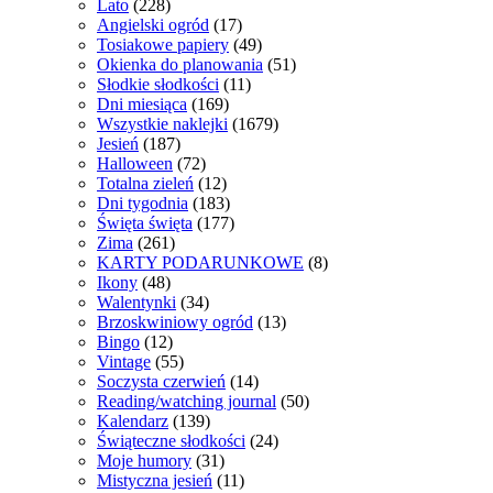
Lato
(228)
Angielski ogród
(17)
Tosiakowe papiery
(49)
Okienka do planowania
(51)
Słodkie słodkości
(11)
Dni miesiąca
(169)
Wszystkie naklejki
(1679)
Jesień
(187)
Halloween
(72)
Totalna zieleń
(12)
Dni tygodnia
(183)
Święta święta
(177)
Zima
(261)
KARTY PODARUNKOWE
(8)
Ikony
(48)
Walentynki
(34)
Brzoskwiniowy ogród
(13)
Bingo
(12)
Vintage
(55)
Soczysta czerwień
(14)
Reading/watching journal
(50)
Kalendarz
(139)
Świąteczne słodkości
(24)
Moje humory
(31)
Mistyczna jesień
(11)