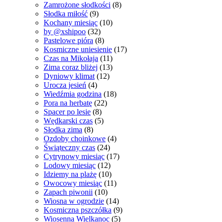
Zamrożone słodkości
(8)
Słodka miłość
(9)
Kochany miesiąc
(10)
by @xshipoo
(32)
Pastelowe pióra
(8)
Kosmiczne uniesienie
(17)
Czas na Mikołaja
(11)
Zima coraz bliżej
(13)
Dyniowy klimat
(12)
Urocza jesień
(4)
Wiedźmia godzina
(18)
Pora na herbatę
(22)
Spacer po lesie
(8)
Wędkarski czas
(5)
Słodka zima
(8)
Ozdoby choinkowe
(4)
Świąteczny czas
(24)
Cytrynowy miesiąc
(17)
Lodowy miesiąc
(12)
Idziemy na plażę
(10)
Owocowy miesiąc
(11)
Zapach piwonii
(10)
Wiosna w ogrodzie
(14)
Kosmiczna pszczółka
(9)
Wiosenna Wielkanoc
(5)