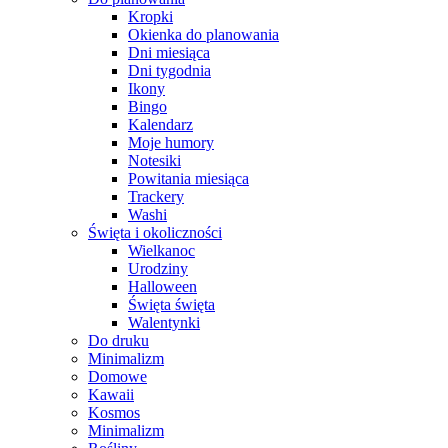
Kropki
Okienka do planowania
Dni miesiąca
Dni tygodnia
Ikony
Bingo
Kalendarz
Moje humory
Notesiki
Powitania miesiąca
Trackery
Washi
Święta i okoliczności
Wielkanoc
Urodziny
Halloween
Święta święta
Walentynki
Do druku
Minimalizm
Domowe
Kawaii
Kosmos
Minimalizm