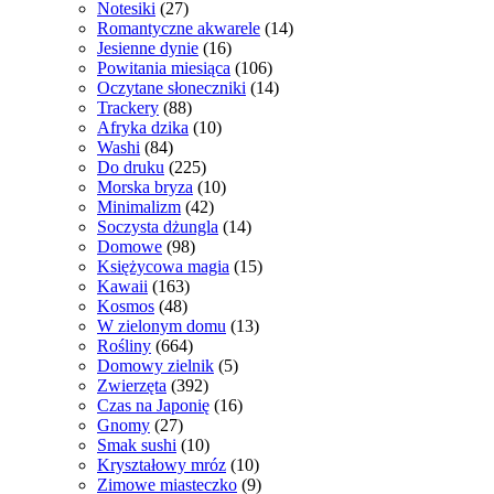
Notesiki
(27)
Romantyczne akwarele
(14)
Jesienne dynie
(16)
Powitania miesiąca
(106)
Oczytane słoneczniki
(14)
Trackery
(88)
Afryka dzika
(10)
Washi
(84)
Do druku
(225)
Morska bryza
(10)
Minimalizm
(42)
Soczysta dżungla
(14)
Domowe
(98)
Księżycowa magia
(15)
Kawaii
(163)
Kosmos
(48)
W zielonym domu
(13)
Rośliny
(664)
Domowy zielnik
(5)
Zwierzęta
(392)
Czas na Japonię
(16)
Gnomy
(27)
Smak sushi
(10)
Kryształowy mróz
(10)
Zimowe miasteczko
(9)