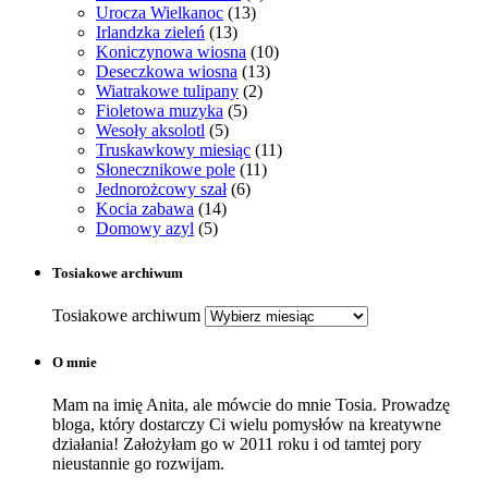
Urocza Wielkanoc
(13)
Irlandzka zieleń
(13)
Koniczynowa wiosna
(10)
Deseczkowa wiosna
(13)
Wiatrakowe tulipany
(2)
Fioletowa muzyka
(5)
Wesoły aksolotl
(5)
Truskawkowy miesiąc
(11)
Słonecznikowe pole
(11)
Jednorożcowy szał
(6)
Kocia zabawa
(14)
Domowy azyl
(5)
Tosiakowe archiwum
Tosiakowe archiwum
O mnie
Mam na imię Anita, ale mówcie do mnie Tosia. Prowadzę
bloga, który dostarczy Ci wielu pomysłów na kreatywne
działania! Założyłam go w 2011 roku i od tamtej pory
nieustannie go rozwijam.