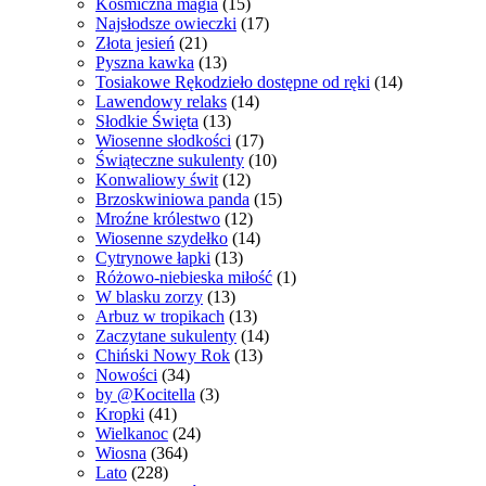
Kosmiczna magia
(15)
Najsłodsze owieczki
(17)
Złota jesień
(21)
Pyszna kawka
(13)
Tosiakowe Rękodzieło dostępne od ręki
(14)
Lawendowy relaks
(14)
Słodkie Święta
(13)
Wiosenne słodkości
(17)
Świąteczne sukulenty
(10)
Konwaliowy świt
(12)
Brzoskwiniowa panda
(15)
Mroźne królestwo
(12)
Wiosenne szydełko
(14)
Cytrynowe łapki
(13)
Różowo-niebieska miłość
(1)
W blasku zorzy
(13)
Arbuz w tropikach
(13)
Zaczytane sukulenty
(14)
Chiński Nowy Rok
(13)
Nowości
(34)
by @Kocitella
(3)
Kropki
(41)
Wielkanoc
(24)
Wiosna
(364)
Lato
(228)