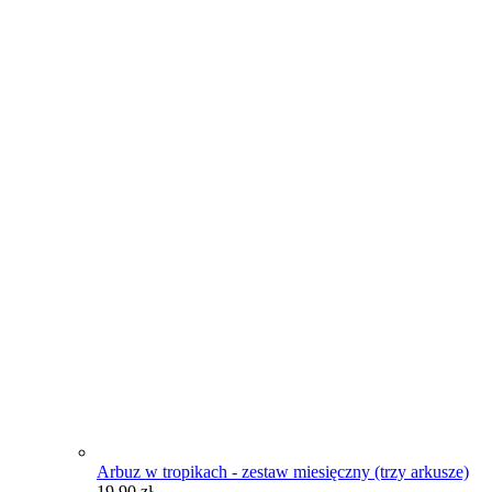
Arbuz w tropikach - zestaw miesięczny (trzy arkusze)
19,90
zł