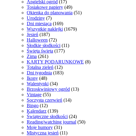
Angielski ogród
(17)
Tosiakowe papiery
(49)
Okienka do planowania
(51)
Urodziny
(7)
Dni miesiąca
(169)
Wszystkie naklejki
(1679)
Jesień
(187)
Halloween
(72)
Słodkie słodkości
(11)
Święta święta
(177)
Zima
(261)
KARTY PODARUNKOWE
(8)
Totalna zieleń
(12)
Dni tygodnia
(183)
Ikony
(48)
Walentynki
(34)
Brzoskwiniowy ogród
(13)
Vintage
(55)
Soczysta czerwień
(14)
Bingo
(12)
Kalendarz
(139)
Świąteczne słodkości
(24)
Reading/watching journal
(50)
Moje humory
(31)
Mistyczna jesień
(11)