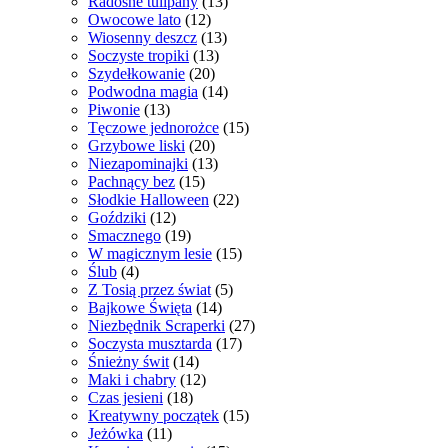
Radosne tulipany
(13)
Owocowe lato
(12)
Wiosenny deszcz
(13)
Soczyste tropiki
(13)
Szydełkowanie
(20)
Podwodna magia
(14)
Piwonie
(13)
Tęczowe jednorożce
(15)
Grzybowe liski
(20)
Niezapominajki
(13)
Pachnący bez
(15)
Słodkie Halloween
(22)
Goździki
(12)
Smacznego
(19)
W magicznym lesie
(15)
Ślub
(4)
Z Tosią przez świat
(5)
Bajkowe Święta
(14)
Niezbędnik Scraperki
(27)
Soczysta musztarda
(17)
Śnieżny świt
(14)
Maki i chabry
(12)
Czas jesieni
(18)
Kreatywny początek
(15)
Jeżówka
(11)