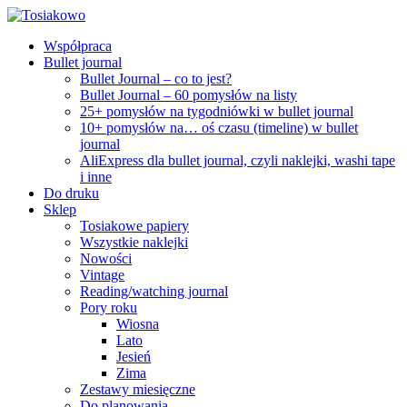
Współpraca
Bullet journal
Bullet Journal – co to jest?
Bullet Journal – 60 pomysłów na listy
25+ pomysłów na tygodniówki w bullet journal
10+ pomysłów na… oś czasu (timeline) w bullet
journal
AliExpress dla bullet journal, czyli naklejki, washi tape
i inne
Do druku
Sklep
Tosiakowe papiery
Wszystkie naklejki
Nowości
Vintage
Reading/watching journal
Pory roku
Wiosna
Lato
Jesień
Zima
Zestawy miesięczne
Do planowania