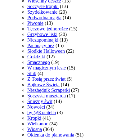
Wiosenny deszcz
(13)
Soczyste tropiki
(13)
Szydełkowanie
(20)
Podwodna magia
(14)
Piwonie
(13)
Tęczowe jednorożce
(15)
Grzybowe liski
(20)
Niezapominajki
(13)
Pachnący bez
(15)
Słodkie Halloween
(22)
Goździki
(12)
Smacznego
(19)
W magicznym lesie
(15)
Ślub
(4)
Z Tosią przez świat
(5)
Bajkowe Święta
(14)
Niezbędnik Scraperki
(27)
Soczysta musztarda
(17)
Śnieżny świt
(14)
Nowości
(34)
by @Kocitella
(3)
Kropki
(41)
Wielkanoc
(24)
Wiosna
(364)
Okienka do planowania
(51)