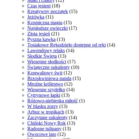
Maki i chabry
(12)
Czas jesieni
(18)
Kreatywny początek
(15)
Jeżówka
(11)
Kosmiczna magia
(15)
Najsłodsze owieczki
(17)
Złota jesień
(21)
Pyszna kawka
(13)
Tosiakowe Rękodzieło dostępne od ręki
(14)
Lawendowy relaks
(14)
Słodkie Święta
(13)
Wiosenne słodkości
(17)
Świąteczne sukulenty
(10)
Konwaliowy świt
(12)
Brzoskwiniowa panda
(15)
Mroźne królestwo
(12)
Wiosenne szydełko
(14)
Cytrynowe łapki
(13)
Różowo-niebieska miłość
(1)
W blasku zorzy
(13)
Arbuz w tropikach
(13)
Zaczytane sukulenty
(14)
Chiński Nowy Rok
(13)
Radosne tulipany
(13)
Owocowe lato
(12)