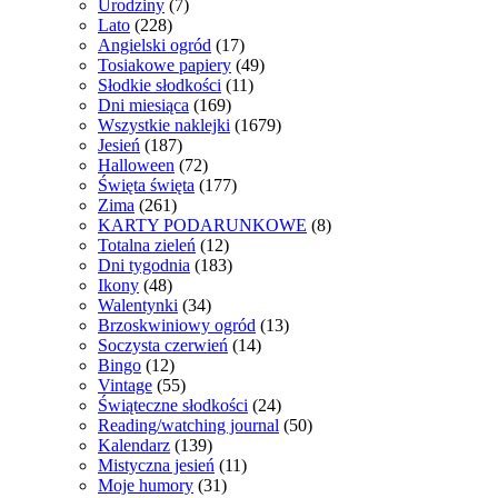
Urodziny
(7)
Lato
(228)
Angielski ogród
(17)
Tosiakowe papiery
(49)
Słodkie słodkości
(11)
Dni miesiąca
(169)
Wszystkie naklejki
(1679)
Jesień
(187)
Halloween
(72)
Święta święta
(177)
Zima
(261)
KARTY PODARUNKOWE
(8)
Totalna zieleń
(12)
Dni tygodnia
(183)
Ikony
(48)
Walentynki
(34)
Brzoskwiniowy ogród
(13)
Soczysta czerwień
(14)
Bingo
(12)
Vintage
(55)
Świąteczne słodkości
(24)
Reading/watching journal
(50)
Kalendarz
(139)
Mistyczna jesień
(11)
Moje humory
(31)