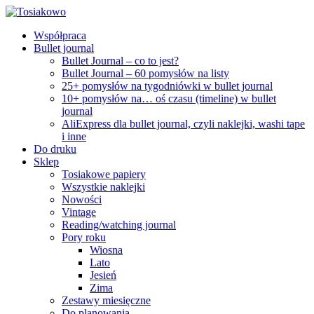
Współpraca
Bullet journal
Bullet Journal – co to jest?
Bullet Journal – 60 pomysłów na listy
25+ pomysłów na tygodniówki w bullet journal
10+ pomysłów na… oś czasu (timeline) w bullet
journal
AliExpress dla bullet journal, czyli naklejki, washi tape
i inne
Do druku
Sklep
Tosiakowe papiery
Wszystkie naklejki
Nowości
Vintage
Reading/watching journal
Pory roku
Wiosna
Lato
Jesień
Zima
Zestawy miesięczne
Do planowania