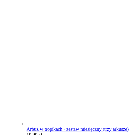
Arbuz w tropikach - zestaw miesięczny (trzy arkusze)
19,90
zł