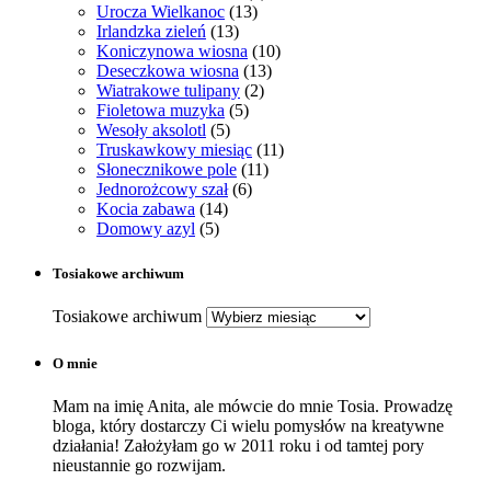
Urocza Wielkanoc
(13)
Irlandzka zieleń
(13)
Koniczynowa wiosna
(10)
Deseczkowa wiosna
(13)
Wiatrakowe tulipany
(2)
Fioletowa muzyka
(5)
Wesoły aksolotl
(5)
Truskawkowy miesiąc
(11)
Słonecznikowe pole
(11)
Jednorożcowy szał
(6)
Kocia zabawa
(14)
Domowy azyl
(5)
Tosiakowe archiwum
Tosiakowe archiwum
O mnie
Mam na imię Anita, ale mówcie do mnie Tosia. Prowadzę
bloga, który dostarczy Ci wielu pomysłów na kreatywne
działania! Założyłam go w 2011 roku i od tamtej pory
nieustannie go rozwijam.