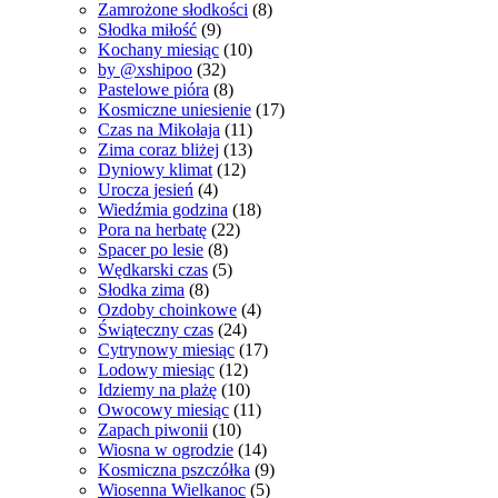
Zamrożone słodkości
(8)
Słodka miłość
(9)
Kochany miesiąc
(10)
by @xshipoo
(32)
Pastelowe pióra
(8)
Kosmiczne uniesienie
(17)
Czas na Mikołaja
(11)
Zima coraz bliżej
(13)
Dyniowy klimat
(12)
Urocza jesień
(4)
Wiedźmia godzina
(18)
Pora na herbatę
(22)
Spacer po lesie
(8)
Wędkarski czas
(5)
Słodka zima
(8)
Ozdoby choinkowe
(4)
Świąteczny czas
(24)
Cytrynowy miesiąc
(17)
Lodowy miesiąc
(12)
Idziemy na plażę
(10)
Owocowy miesiąc
(11)
Zapach piwonii
(10)
Wiosna w ogrodzie
(14)
Kosmiczna pszczółka
(9)
Wiosenna Wielkanoc
(5)