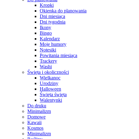
Kropki
Okienka do planowania
Dni miesiąca
Dni tygodnia
Ikony
Bingo
Kalendarz
Moje humory
Notesiki
Powitania miesiąca
Trackery
Washi
Święta i okoliczności
Wielkanoc
Urodziny
Halloween
Święta święta
Walentynki
Do druku
Minimalizm
Domowe
Kawaii
Kosmos
Minimalizm