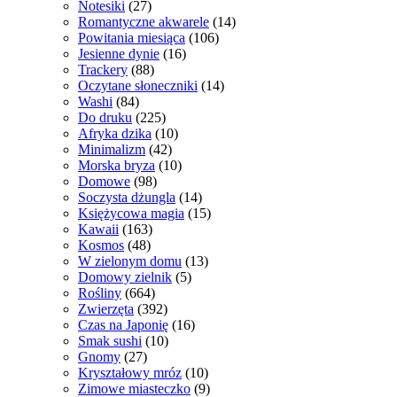
Notesiki
(27)
Romantyczne akwarele
(14)
Powitania miesiąca
(106)
Jesienne dynie
(16)
Trackery
(88)
Oczytane słoneczniki
(14)
Washi
(84)
Do druku
(225)
Afryka dzika
(10)
Minimalizm
(42)
Morska bryza
(10)
Domowe
(98)
Soczysta dżungla
(14)
Księżycowa magia
(15)
Kawaii
(163)
Kosmos
(48)
W zielonym domu
(13)
Domowy zielnik
(5)
Rośliny
(664)
Zwierzęta
(392)
Czas na Japonię
(16)
Smak sushi
(10)
Gnomy
(27)
Kryształowy mróz
(10)
Zimowe miasteczko
(9)