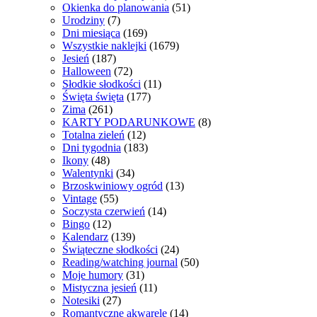
Okienka do planowania
(51)
Urodziny
(7)
Dni miesiąca
(169)
Wszystkie naklejki
(1679)
Jesień
(187)
Halloween
(72)
Słodkie słodkości
(11)
Święta święta
(177)
Zima
(261)
KARTY PODARUNKOWE
(8)
Totalna zieleń
(12)
Dni tygodnia
(183)
Ikony
(48)
Walentynki
(34)
Brzoskwiniowy ogród
(13)
Vintage
(55)
Soczysta czerwień
(14)
Bingo
(12)
Kalendarz
(139)
Świąteczne słodkości
(24)
Reading/watching journal
(50)
Moje humory
(31)
Mistyczna jesień
(11)
Notesiki
(27)
Romantyczne akwarele
(14)