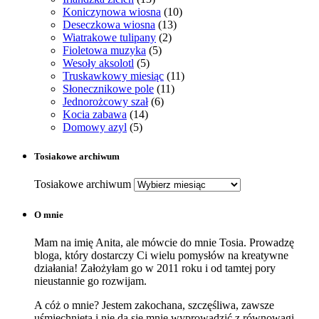
Koniczynowa wiosna
(10)
Deseczkowa wiosna
(13)
Wiatrakowe tulipany
(2)
Fioletowa muzyka
(5)
Wesoły aksolotl
(5)
Truskawkowy miesiąc
(11)
Słonecznikowe pole
(11)
Jednorożcowy szał
(6)
Kocia zabawa
(14)
Domowy azyl
(5)
Tosiakowe archiwum
Tosiakowe archiwum
O mnie
Mam na imię Anita, ale mówcie do mnie Tosia. Prowadzę
bloga, który dostarczy Ci wielu pomysłów na kreatywne
działania! Założyłam go w 2011 roku i od tamtej pory
nieustannie go rozwijam.
A cóż o mnie? Jestem zakochana, szczęśliwa, zawsze
uśmiechnięta i nie da się mnie wyprowadzić z równowagi.