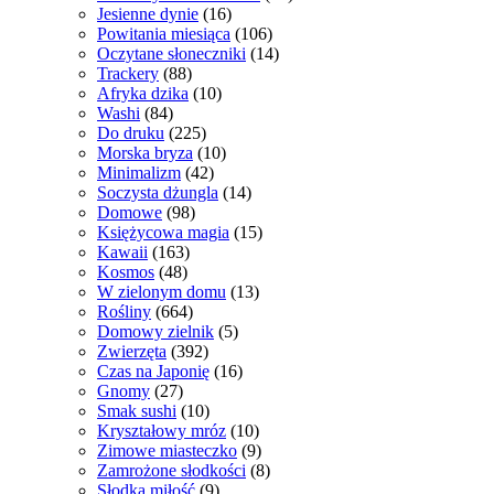
Jesienne dynie
(16)
Powitania miesiąca
(106)
Oczytane słoneczniki
(14)
Trackery
(88)
Afryka dzika
(10)
Washi
(84)
Do druku
(225)
Morska bryza
(10)
Minimalizm
(42)
Soczysta dżungla
(14)
Domowe
(98)
Księżycowa magia
(15)
Kawaii
(163)
Kosmos
(48)
W zielonym domu
(13)
Rośliny
(664)
Domowy zielnik
(5)
Zwierzęta
(392)
Czas na Japonię
(16)
Gnomy
(27)
Smak sushi
(10)
Kryształowy mróz
(10)
Zimowe miasteczko
(9)
Zamrożone słodkości
(8)
Słodka miłość
(9)