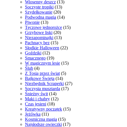
Wiosenny deszcz
(13)
Soczyste tropiki
(13)
Szydełkowanie
(20)
Podwodna magia
(14)
Piwonie
(13)
Tęczowe jednorożce
(15)
Grzybowe liski
(20)
Niezapominajki
(13)
Pachnący bez
(15)
Słodkie Halloween
(22)
Goździki
(12)
Smacznego
(19)
W magicznym lesie
(15)
Ślub
(4)
Z Tosią przez świat
(5)
Bajkowe Święta
(14)
Niezbędnik Scraperki
(27)
Soczysta musztarda
(17)
Śnieżny świt
(14)
Maki i chabry
(12)
Czas jesieni
(18)
Kreatywny początek
(15)
Jeżówka
(11)
Kosmiczna magia
(15)
Najsłodsze owieczki
(17)