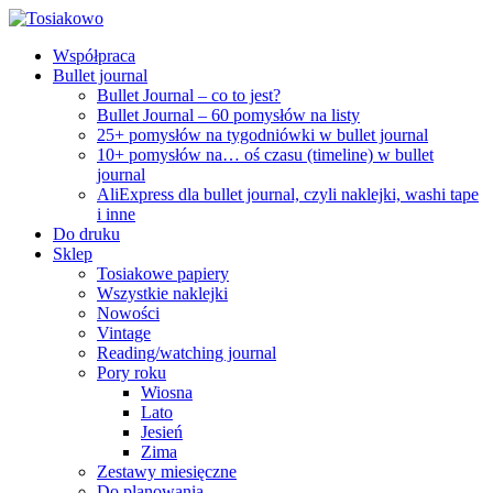
Współpraca
Bullet journal
Bullet Journal – co to jest?
Bullet Journal – 60 pomysłów na listy
25+ pomysłów na tygodniówki w bullet journal
10+ pomysłów na… oś czasu (timeline) w bullet
journal
AliExpress dla bullet journal, czyli naklejki, washi tape
i inne
Do druku
Sklep
Tosiakowe papiery
Wszystkie naklejki
Nowości
Vintage
Reading/watching journal
Pory roku
Wiosna
Lato
Jesień
Zima
Zestawy miesięczne
Do planowania