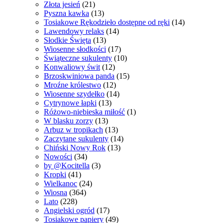
Złota jesień
(21)
Pyszna kawka
(13)
Tosiakowe Rękodzieło dostępne od ręki
(14)
Lawendowy relaks
(14)
Słodkie Święta
(13)
Wiosenne słodkości
(17)
Świąteczne sukulenty
(10)
Konwaliowy świt
(12)
Brzoskwiniowa panda
(15)
Mroźne królestwo
(12)
Wiosenne szydełko
(14)
Cytrynowe łapki
(13)
Różowo-niebieska miłość
(1)
W blasku zorzy
(13)
Arbuz w tropikach
(13)
Zaczytane sukulenty
(14)
Chiński Nowy Rok
(13)
Nowości
(34)
by @Kocitella
(3)
Kropki
(41)
Wielkanoc
(24)
Wiosna
(364)
Lato
(228)
Angielski ogród
(17)
Tosiakowe papiery
(49)