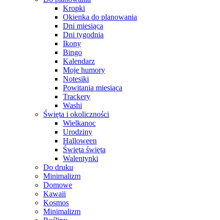
Kropki
Okienka do planowania
Dni miesiąca
Dni tygodnia
Ikony
Bingo
Kalendarz
Moje humory
Notesiki
Powitania miesiąca
Trackery
Washi
Święta i okoliczności
Wielkanoc
Urodziny
Halloween
Święta święta
Walentynki
Do druku
Minimalizm
Domowe
Kawaii
Kosmos
Minimalizm