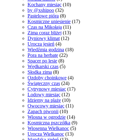
Kochany miesiąc
(10)
by @xshipoo
(32)
Pastelowe pióra
(8)
Kosmiczne uniesienie
(17)
Czas na Mikołaja
(11)
Zima coraz bliżej
(13)
Dyniowy klimat
(12)
Urocza jesień
(4)
Wiedźmia godzina
(18)
Pora na herbatę
(22)
Spacer po lesie
(8)
Wędkarski czas
(5)
Słodka zima
(8)
Ozdoby choinkowe
(4)
Świąteczny czas
(24)
Cytrynowy miesiąc
(17)
Lodowy miesiąc
(12)
Idziemy na plażę
(10)
Owocowy miesiąc
(11)
Zapach piwonii
(10)
Wiosna w ogrodzie
(14)
Kosmiczna pszczółka
(9)
Wiosenna Wielkanoc
(5)
Urocza Wielkanoc
(13)
Irlandzka zieleń
(13)